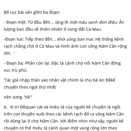
Bố cục bài văn gồm ba đoạn:
- Đoạn một: Từ đầu đến
... lặng
lẽ
một màu xanh đơn điệu:
Ấn
tượng ban đầu về thiên nhiên ở vùng đất Cà Mau.
-Đoạn hai: Tiếp theo đến
... khói sóng ban mai:
Hệ thống kênh
rạch chằng chịt ở Cà Mau và hình ảnh con sông Năm Căn rộng
lớn. '
- Đoạn ba: Phần còn lại: Đặc tả cảnh chợ nổi Năm Căn đông
vui, trù phú.
'Tác giả nhập thân vào nhân vật chính là chú bé An Đềkể
chuyện theo ngói thứ nhất
nên xưng
“tôi”.
b. Vị trí Đềquan sát và miêu tả của người kể chuyện là ngồi
trên con thuyền xuôi theo các kênh rạch đổ ra sông Năm Căn
rồi dừng lại ở chợ Năm Căn. Với điểm nhìn như vậy, người kể
chuyện có thể miêu tả cảnh quan một vùng rộng lớn theo