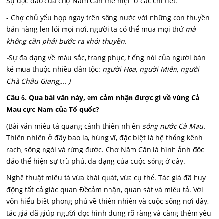
Sự độc đáo của chợ Năm Căn thể hiện ở các chi tiết:
- Chợ chủ yếu họp ngay trên sông nước với những con thuyền
bán hàng len lỏi mọi nơi, người ta có thể mua mọi thứ
mà
không cần phải bước ra khỏi thuyền.
-
Sự đa dạng về màu sắc, trang phục, tiếng nói của người bán
kẻ mua thuộc nhiều dân tộc:
người Hoa, người Miên, người
Chà Châu Giang,... )
Câu 6. Qua bài văn này, em cảm nhận được gì về vùng Cả
Mau cực Nam của Tổ quốc?
(Bài văn miêu tả quang cảnh thiên nhiên
sông nước Cà Mau.
Thiên nhiên ở đây bao la, hùng vĩ, đặc biệt là hệ thống kênh
rạch, sông ngòi và rừng đước. Chợ Năm Căn là hình ảnh độc
đáo thể hiện sự trù phú, đa dạng của cuộc sống ở đây.
Nghệ thuật miêu tả vừa khái quát, vừa cụ thể. Tác giả đã huy
động tất cả giác quan Đềcảm nhận, quan sát và miêu tả. Với
vốn hiểu biết phong phú về thiên nhiên và cuộc sống nơi đây,
tác giả đã giúp người đọc hình dung rõ ràng và càng thêm yêu