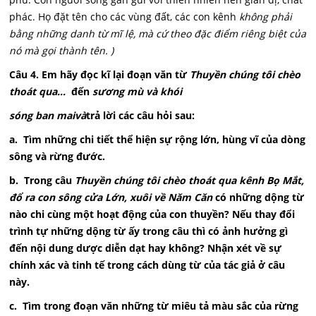
phác. Họ đặt tên cho các vùng đất, các con kênh
không phải
bằng những danh từ mĩ lệ, mà cứ theo đặc điểm riêng biệt của
nó mà gọi thành tên. )
Câu 4. Em hãy đọc kĩ lại đoạn văn từ
Thuyền chúng tôi chèo
thoát qua...
đến
sương mù và khói
sóng ban maivà
trả lời các câu hỏi sau:
a. Tìm những chi tiết thể hiện sự rộng lớn, hùng vĩ của dòng
sông và rừng đước.
b. Trong câu
Thuyền chúng tôi chèo thoát qua kênh Bọ Mắt,
đổ ra con sông cửa Lớn, xuôi về Năm Căn
có những dộng từ
nào chi cùng một hoạt động của con thuyền? Nếu thay đổi
trình tự những dộng từ ấy trong câu thì có ảnh hưởng gì
đến nội dung dược diễn dạt hay không? Nhận xét về sự
chính xác và tinh tế trong cách dùng từ của tác giả ở câu
này.
c. Tìm trong đoạn văn những từ miêu tả màu sắc của rừng