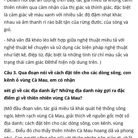
thiên nhiên qua cảm nhận của thị giác và thính giác, đặc biệt
là cảm giác về màu xanh với nhiều sắc độ đậm nhạt khác
nhau và âm thanh rì rào bất tận của rừng đước, của sóng và
gió.
- Nhà văn đã khéo léo kết hợp giữa nghệ thuật miêu tả với
nghệ thuật kể chuyện và sử dụng các biện pháp nghệ thuật
như liệt kê, điệp từ, đặc biệt là những tính từ chỉ màu sắc và
trạng thái cảm giác Đềthể hiện nội dung trên. )
Câu 3. Qua đoạn nói về cách đặt tên cho các dòng sông, con
kênh ỏ vùng Cà Mau, em có nhận
xét gì về các địa danh ấy? Những địa danh này gợi ra đặc
điểm gì về thiên nhiên vùng Cà Mau?
(Mở đầu đoạn văn, tác giả miêu tả khái quát hệ thống sông
ngòi, kênh rạch vùng Cà Mau, giải thích về nguồn gốc một số
địa danh; cách đặt tên cho các dòng sông, con kênh, vùng
đất... Điểu đó cho thấy thiên nhiên Cà Mau hoang dã và phong
phú. Con người sống gần gũi với thiên nhiên nên giản dị, chất