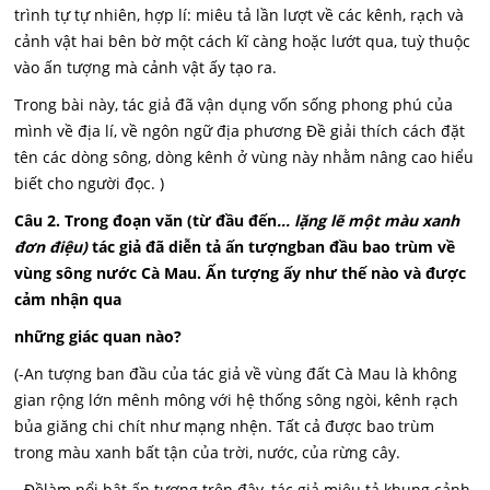
trình tự tự nhiên, hợp lí: miêu tả lần lượt về các kênh, rạch và
cảnh vật hai bên bờ một cách kĩ càng hoặc lướt qua, tuỳ thuộc
vào ấn tượng mà cảnh vật ấy tạo ra.
Trong bài này, tác giả đã vận dụng vốn sống phong phú của
mình về địa lí, về ngôn ngữ địa phương Đề giải thích cách đặt
tên các dòng sông, dòng kênh ở vùng này nhằm nâng cao hiểu
biết cho người đọc. )
Câu 2. Trong đoạn văn (từ đầu đến
... lặng lẽ một màu xanh
đơn điệu)
tác giả đã diễn tả ấn tượng
ban đ
ầu bao trùm về
vùng sông nước Cà Mau. Ấn tượng ấy như thế nào và
được
cảm nhận qua
những giác quan nào?
(-An tượng ban đầu của tác giả về vùng đất Cà Mau là không
gian rộng lớn mênh mông với hệ thống sông ngòi, kênh rạch
bủa giăng chi chít như mạng nhện. Tất cả được bao trùm
trong màu xanh bất tận của trời, nước, của rừng cây.
- Đềlàm nổi bật ấn tượng trên đây, tác giả miêu tả khung cảnh