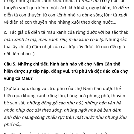
trong những hoàn cảnh khác nhau: từ
thoát qua
có ý nói con
thuyền vượt qua kênh một cách khó khăn, nguy hiểm; từ
đổ ra
diễn tả con thuyền từ con kênh nhỏ ra dòng sông lớn; từ
xuôi
về
diễn tả con thuyền nhẹ nhàng xuôi theo dòng nước...
c. Tác giả đã diễn tả màu xanh của rừng đước với ba sắc thái:
màu xanh lá mạ, màu xanh rêu, màu xanh chai lọ.
Những sắc
thái ấy chỉ độ đậm nhạt của các lớp cây đước từ non đến già
nối tiếp nhau. )
Câu 5. Những chi tiết, hình ảnh nào về chợ Năm Căn thể
hiện được sự tấp nập, đông vui, trù phú và độc đáo của chợ
vùng Cà Mau?
( Sự tấp nập, đông vui, trù phú của chợ Năm Căn được thể
hiện qua khung cảnh rộng lớn, hàng hoá phong phú, thuyền
bè san sát,
những đống gỗ cao như núi, những bến vận hà
nhộn nhịp dọc dài theo sông, những ngôi nhà bè ban đêm
ánh đèn măng-sông chiếu rực trên mặt nước như những khu
phố nổi,...