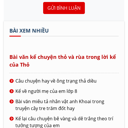
GỬI BÌNH LUẬN
BÀI XEM NHIỀU
Bài văn kể chuyện thỏ và rùa trong lời kể
của Thỏ
Câu chuyện hay về ông trạng thả diều
Kể về người mẹ của em lớp 8
Bài văn miêu tả nhân vật anh Khoai trong
truyện cây tre trăm đốt hay
Kể lại câu chuyện bê vàng và dê trắng theo trí
tưởng tượng của em