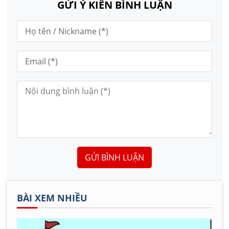
GỬI Ý KIẾN BÌNH LUẬN
GỬI BÌNH LUẬN
BÀI XEM NHIỀU