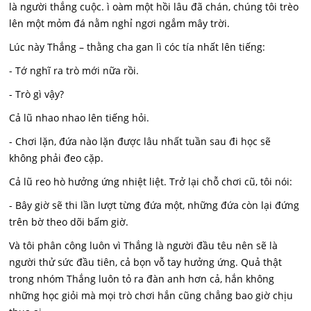
là người thắng cuộc. ì oàm một hồi lâu đã chán, chúng tôi trèo
lên một mỏm đá nằm nghỉ ngơi ngắm mây trời.
Lúc này Thắng – thằng cha gan lì cóc tía nhất lên tiếng:
- Tớ nghĩ ra trò mới nữa rồi.
- Trò gì vậy?
Cả lũ nhao nhao lên tiếng hỏi.
- Chơi lặn, đứa nào lặn được lâu nhất tuần sau đi học sẽ
không phải đeo cặp.
Cả lũ reo hò hưởng ứng nhiệt liệt. Trở lại chỗ chơi cũ, tôi nói:
- Bây giờ sẽ thi lần lượt từng đứa một, những đứa còn lại đứng
trên bờ theo dõi bấm giờ.
Và tôi phân công luôn vì Thắng là người đầu têu nên sẽ là
người thử sức đầu tiên, cả bọn vỗ tay hưởng ứng. Quả thật
trong nhóm Thắng luôn tỏ ra đàn anh hơn cả, hắn không
những học giỏi mà mọi trò chơi hắn cũng chẳng bao giờ chịu