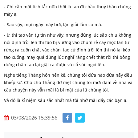
- Chỉ cần một tích tắc nữa thôi là tao đi chầu thuỷ thần chúng
mày ạ.
- Sao vậy, mọi ngày mày bơi, lặn giỏi lắm cơ mà.
- ừ, thì tao vẫn tự tin như vậy, nhưng đúng lúc sắp chịu không
nổi định trồi lên thì tao bị vướng vào chùm rễ cây mọc lan từ
rừng ra cuốn chặt vào chân, tao cứ định trồi lên thì nó lại kéo
tao xuống, may quá đúng lúc nghĩ rằng chết thật rồi thì bỗng
dưng chân tao lại giật ra được và cố sức ngoi lên.
Nghe tiếng Thắng hổn hển kể, chúng tôi đứa nào đứa nấy đều
khiếp sợ. Chờ cho Thắng đỡ mệt chúng tôi mới dám về nhà và
câu chuyện này vẫn mãi là bí mật của lũ chúng tôi.
Và đó là kỉ niệm sâu sắc nhất mà tôi nhớ mãi đấy các bạn ạ.
03/08/2026 15:39:56