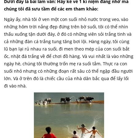
Dưới đây là bài làm văn: Hãy kể về 1 kỉ niệm đáng nhớ mà
chúng tôi đã sưu tầm để các em tham khảo:
Ngày ấy, nhà tôi ở ven một con suối nhỏ nước trong veo, vào
những hôm trời nắng đẹp đứng trên bờ suối, tôi có thể nhìn
thấu xuống tận dưới đáy, ở đó có những viên sỏi trắng tinh và
cả những đàn cá trắng tung tăng bơi lội. Hàng ngày, tôi cùng
lũ bạn lại rủ nhau ra suối, đi men theo mép của con suối bắt
ốc, nhặt đá trắng về để chơi đồ hàng. Và vui nhất là vào những
ngày hè, chúng tôi thường trốn mẹ ra suối tắm. Thực ra con
suối nhỏ nhưng có những đoạn rất sâu có thể ngập đầu người
lớn. Và ở trên đó là chiếc cầu của nhà dân bắc qua để lấy lối
đi vào nhà.