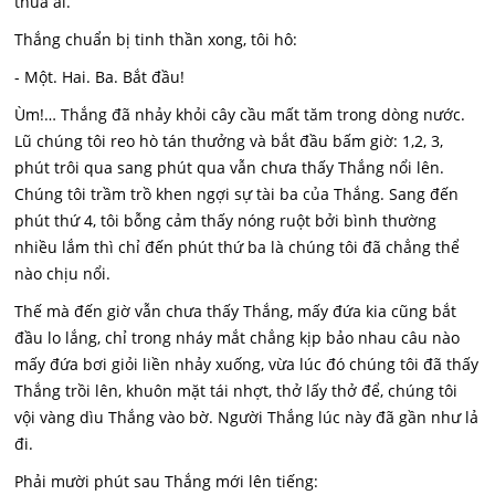
thua ai.
Thắng chuẩn bị tinh thần xong, tôi hô:
- Một. Hai. Ba. Bắt đầu!
Ùm!… Thắng đã nhảy khỏi cây cầu mất tăm trong dòng nước.
Lũ chúng tôi reo hò tán thưởng và bắt đầu bấm giờ: 1,2, 3,
phút trôi qua sang phút qua vẫn chưa thấy Thắng nổi lên.
Chúng tôi trầm trồ khen ngợi sự tài ba của Thắng. Sang đến
phút thứ 4, tôi bỗng cảm thấy nóng ruột bởi bình thường
nhiều lắm thì chỉ đến phút thứ ba là chúng tôi đã chẳng thể
nào chịu nổi.
Thế mà đến giờ vẫn chưa thấy Thắng, mấy đứa kia cũng bắt
đầu lo lắng, chỉ trong nháy mắt chẳng kịp bảo nhau câu nào
mấy đứa bơi giỏi liền nhảy xuống, vừa lúc đó chúng tôi đã thấy
Thắng trồi lên, khuôn mặt tái nhợt, thở lấy thở để, chúng tôi
vội vàng dìu Thắng vào bờ. Người Thắng lúc này đã gần như lả
đi.
Phải mười phút sau Thắng mới lên tiếng: