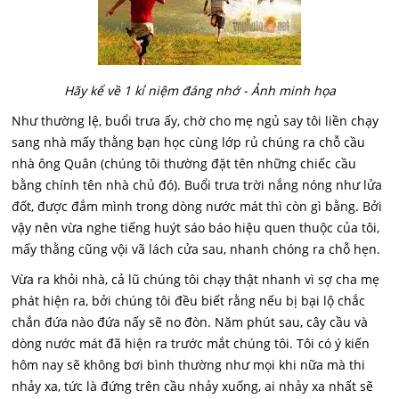
Hãy kể về 1 kỉ niệm đáng nhớ - Ảnh minh họa
Như thường lệ, buổi trưa ấy, chờ cho mẹ ngủ say tôi liền chạy
sang nhà mấy thằng bạn học cùng lớp rủ chúng ra chỗ cầu
nhà ông Quân (chúng tôi thường đặt tên những chiếc cầu
bằng chính tên nhà chủ đó).
Buổi trưa trời nắng nóng như lửa
đốt, được đắm mình trong dòng nước mát thì còn gì bằng. Bởi
vậy nên vừa nghe tiếng huýt sáo báo hiệu quen thuộc của tôi,
mấy thằng cũng vội vã lách cửa sau, nhanh chóng ra chỗ hẹn.
Vừa ra khỏi nhà, cả lũ chúng tôi chạy thật nhanh vì sợ cha mẹ
phát hiện ra, bởi chúng tôi đều biết rằng nếu bị bại lộ chắc
chắn đứa nào đứa nấy sẽ no đòn. Năm phút sau, cây cầu và
dòng nước mát đã hiện ra trước mắt chúng tôi. Tôi có ý kiến
hôm nay sẽ không bơi bình thường như mọi khi nữa mà thi
nhảy xa, tức là đứng trên cầu nhảy xuống, ai nhảy xa nhất sẽ