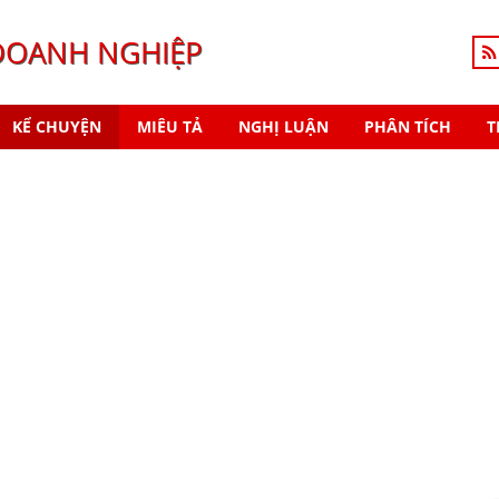
DOANH NGHIỆP
KỂ CHUYỆN
MIÊU TẢ
NGHỊ LUẬN
PHÂN TÍCH
T