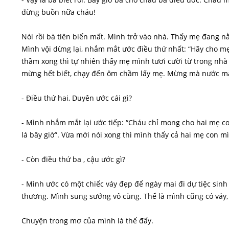
đừng buồn nữa cháu!
Nói rồi bà tiên biến mất. Mình trở vào nhà. Thấy mẹ đang n
Mình vội dừng lại, nhắm mắt ước điều thứ nhất: “Hãy cho m
thầm xong thì tự nhiên thấy mẹ mình tươi cười từ trong nhà 
mừng hết biết, chạy đến ôm chầm lấy mẹ. Mừng mà nước mắ
- Điều thứ hai, Duyên ước cái gì?
- Mình nhắm mắt lại ước tiếp: “Cháu chỉ mong cho hai mẹ c
lá bây giờ”. Vừa mới nói xong thì mình thấy cả hai mẹ con m
- Còn điều thứ ba , cậu ước gì?
- Mình ước có một chiếc váy đẹp để ngày mai đi dự tiệc sinh
thương. Mình sung sướng vô cùng. Thế là mình cũng có váy,
Chuyện trong mơ của mình là thế đấy.