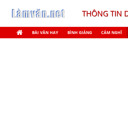
THÔNG TIN 
BÀI VĂN HAY
BÌNH GIẢNG
CẢM NGHĨ