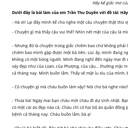
Hãy kể giấc mơ củ
Dưới đây là bài làm của em Trần Thu Duyên với đề tài: H
- Hà ơi! Lại đây mình kể cho nghe một câu chuyện thật thú vị
- Chuyện gì mà thấy cậu vui thế? Nhìn nét mặt của cậu là mì
- Nhưng đó là chuyện trong giấc chiêm bao chứ không phải l
chiêm bao mình gặp được một bà tiên. Lúc ấy, mình đang n
không có một bóng người. Mình đang nghĩ đến ngày mai đi d
váy đẹp như của Loan, của Phượng, của cậu… thường mặc tro
cả tháng nay. Mình buồn lắm. Thấy vẻ mặt ỉu xìu của mình, b
- Có chuyện gì mà cháu buồn làm vậy? Nói cho bà nghe nào?
- Thưa bà! Ngày mai bạn cháu mời cháu đi dự sinh nhật. Bạ
có một cái áo đẹp nào cả. Cháu chỉ có hai bộ áo quần đồng 
bệnh cả tháng nay. Cháu buồn lắm, bà ạ!
- Vậy là bà biết rồi. Bây giờ bà cho cháu ba điều ước. Cháu 