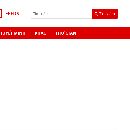
FEEDS
Tìm kiếm
HUYẾT MINH
KHÁC
THƯ GIÃN