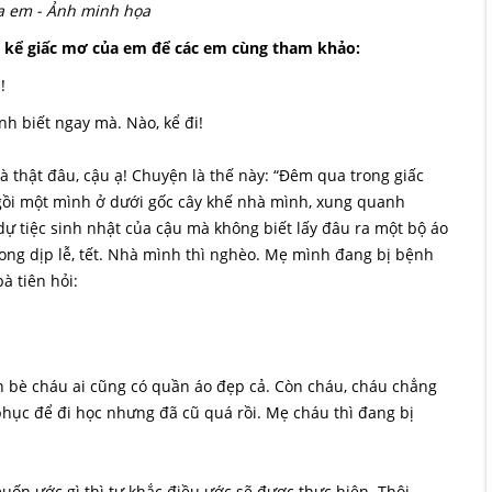
a em - Ảnh minh họa
ãy kể giấc mơ của em để các em cùng tham khảo:
!
nh biết ngay mà. Nào, kể đi!
à thật đâu, cậu ạ! Chuyện là thế này: “Đêm qua trong giấc
gồi một mình ở dưới gốc cây khế nhà mình, xung quanh
ự tiệc sinh nhật của cậu mà không biết lấy đâu ra một bộ áo
ng dịp lễ, tết. Nhà mình thì nghèo. Mẹ mình đang bị bệnh
à tiên hỏi:
n bè cháu ai cũng có quần áo đẹp cả. Còn cháu, cháu chẳng
phục để đi học nhưng đã cũ quá rồi. Mẹ cháu thì đang bị
muốn ước gì thì tự khắc điều ước sẽ được thực hiện. Thôi,