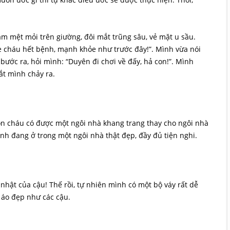
ằm mệt mỏi trên giường, đôi mắt trũng sâu, vẻ mặt u sầu.
ẹ cháu hết bệnh, mạnh khỏe như trước đây!”. Mình vừa nói
bước ra, hỏi mình: “Duyên đi chơi về đấy, hả con!”. Mình
t mình chảy ra.
on cháu có được một ngôi nhà khang trang thay cho ngôi nhà
ình đang ở trong một ngôi nhà thật đẹp, đầy đủ tiện nghi.
 nhật của cậu! Thế rồi, tự nhiên mình có một bộ váy rất dễ
 áo đẹp như các cậu.