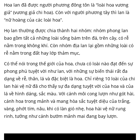
Hoa lan đã được người phương đông tôn là “loài hoa vương
giả” (vương giả chi hoa). Còn với người phương tây thì lan là
“nữ hoàng của các loài hoa”.
Họ lan thường được chia thành hai nhóm: nhóm phong lan
bao gồm tất cả những loài sống bám trên đá, trên cây, có rễ
nằm trong không khí. Còn nhóm địa lan lại gồm những loài có
rễ nằm trong đất hay lớp thảm mục,
Có thể nói trong thế giới của hoa, chưa có loài nào đạt đến sự
phong phú tuyệt vời như lan, với những sự biến thái rất đa
dạng về rễ, thân, lá và đặc biệt là hoa. Chỉ riêng 10 loài của chi
lan hài vệ nữ đă cho thấy sự đa dạng tuyệt vời của hoa và của
lá về hình dáng, sắc màu. Với cánh môi cong lượn như gót hài,
cánh hoa trong mảnh và mang hòa sắc tuyệt diệu của trắng,
vàng, phớt tím, nâu, khi có làn gió nhẹ, hoa hài vệ nữ rung
rinh, tưởng như cánh bướm mảnh mai đang bay lượn.