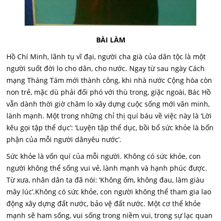
BÀI LÀM
Hồ Chí Minh, lãnh tụ vĩ đại, người cha già của dân tộc là một
người suốt đời lo cho dân, cho nước. Ngay từ sau ngày Cách
mạng Tháng Tám mới thành công, khi nhà nước Cộng hòa còn
non trẻ, mặc dù phải đối phó với thù trong, giặc ngoài, Bác Hồ
vẫn dành thời giờ chăm lo xây dựng cuộc sống mới văn minh,
lành mạnh. Một trong những chỉ thị quí báu về việc này là ‘Lời
kêu gọi tập thể dục’: ‘Luyện tập thể dục, bồi bổ sức khỏe là bổn
phận của mỗi người dânyêu nước’.
Sức khỏe là vốn quí của mỗi người. Không có sức khỏe, con
người không thể sống vui vẻ, lành mạnh và hạnh phúc được.
Từ xưa, nhân dân ta đã nói: ‘Không ốm, không đau, làm giàu
mây lúc’.Không có sức khỏe, con người không thể tham gia lao
động xây dựng đất nước, bảo vệ đất nước. Một cơ thể khỏe
mạnh sẽ ham sống, vui sống trong niềm vui, trong sự lạc quan