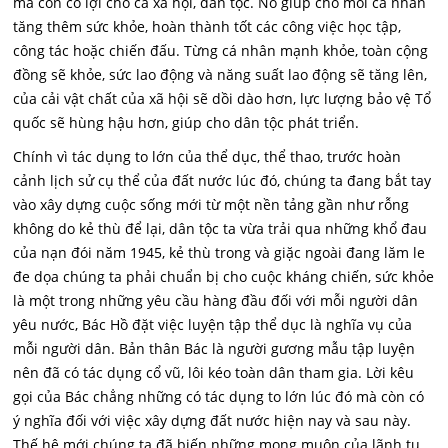
mà còn có lợi cho cả xã hội, dân tộc. Nó giúp cho mỗi cá nhân
tăng thêm sức khỏe, hoàn thành tốt các công việc học tập,
công tác hoặc chiến đấu. Từng cá nhân mạnh khỏe, toàn cộng
đồng sẽ khỏe, sức lao động và năng suất lao động sẽ tăng lên,
của cải vật chất của xã hội sẽ dồi dào hơn, lực lượng bảo vệ Tổ
quốc sẽ hùng hậu hơn, giúp cho dân tộc phát triển.
Chính vì tác dụng to lớn của thể dục, thể thao, trước hoàn
cảnh lịch sử cụ thể của đất nước lúc đó, chúng ta đang bắt tay
vào xây dựng cuộc sống mới từ một nền tảng gần như rỗng
không do kẻ thù để lại, dân tộc ta vừa trải qua những khổ đau
của nạn đói năm 1945, kẻ thù trong và giặc ngoài đang lăm le
đe dọa chúng ta phải chuẩn bị cho cuộc kháng chiến, sức khỏe
là một trong những yêu cầu hàng đầu đối với mỗi người dân
yêu nước, Bác Hồ đặt việc luyện tập thể dục là nghĩa vụ của
mỗi người dân. Bản thân Bác là người gương mẫu tập luyện
nên đã có tác dụng cổ vũ, lôi kéo toàn dân tham gia. Lời kêu
gọi của Bác chẳng những có tác dụng to lớn lúc đó mà còn có
ý nghĩa đối với việc xây dựng đất nước hiện nay và sau này.
Thế hệ mới chúng ta đã biến những mong muôn của lãnh tụ,