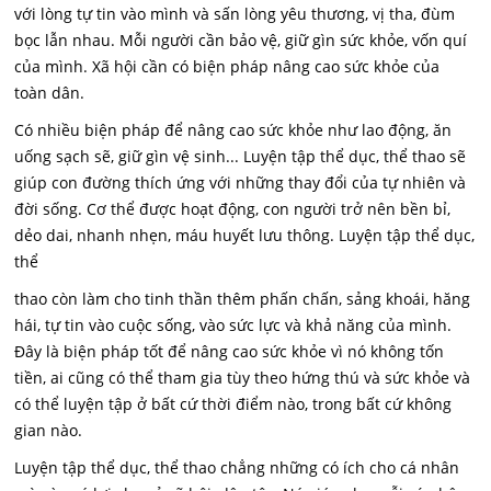
với lòng tự tin vào mình và sấn lòng yêu thương, vị tha, đùm
bọc lẫn nhau. Mỗi người cần bảo vệ, giữ gìn sức khỏe, vốn quí
của mình. Xã hội cần có biện pháp nâng cao sức khỏe của
toàn dân.
Có nhiều biện pháp để nâng cao sức khỏe như lao động, ăn
uống sạch sẽ, giữ gìn vệ sinh... Luyện tập thể dục, thể thao sẽ
giúp con đường thích ứng với những thay đổi của tự nhiên và
đời sống. Cơ thể được hoạt động, con người trở nên bền bỉ,
dẻo dai, nhanh nhẹn, máu huyết lưu thông. Luyện tập thể dục,
thể
thao còn làm cho tinh thần thêm phấn chấn, sảng khoái, hăng
hái, tự tin vào cuộc sống, vào sức lực và khả năng của mình.
Đây là biện pháp tốt để nâng cao sức khỏe vì nó không tốn
tiền, ai cũng có thể tham gia tùy theo hứng thú và sức khỏe và
có thể luyện tập ở bất cứ thời điểm nào, trong bất cứ không
gian nào.
Luyện tập thể dục, thể thao chẳng những có ích cho cá nhân