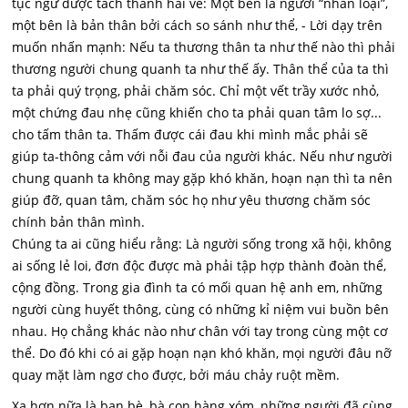
tục ngữ được tách thành hai vế: Một bên là người “nhân loại”,
một bên là bản thân bởi cách so sánh như thể, - Lời dạy trên
muốn nhấn mạnh: Nếu ta thương thân ta như thế nào thì phải
thương người chung quanh ta như thế ấy. Thân thể của ta thì
ta phải quý trọng, phải chăm sóc. Chỉ một vết trầy xước nhỏ,
một chứng đau nhẹ cũng khiến cho ta phải quan tâm lo sợ...
cho tấm thân ta. Thấm được cái đau khi mình mắc phải sẽ
giúp ta-thông cảm với nỗi đau của người khác. Nếu như người
chung quanh ta không may gặp khó khăn, hoạn nạn thì ta nên
giúp đỡ, quan tâm, chăm sóc họ như yêu thương chăm sóc
chính bản thân mình.
Chúng ta ai cũng hiểu rằng: Là người sống trong xã hội, không
ai sống lẻ loi, đơn độc được mà phải tập hợp thành đoàn thể,
cộng đồng. Trong gia đình ta có mối quan hệ anh em, những
người cùng huyết thông, cùng có những kỉ niệm vui buồn bên
nhau. Họ chẳng khác nào như chân với tay trong cùng một cơ
thể. Do đó khi có ai gặp hoạn nạn khó khăn, mọi người đâu nỡ
quay mặt làm ngơ cho được, bởi máu chảy ruột mềm.
Xa hơn nữa là bạn bè, bà con hàng xóm, những người đã cùng