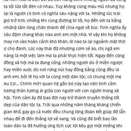
ta tối lửa tắt đèn có nhau. Tuy không cùng máu mủ nhưng họ
lại là người có tình có nghĩa sâu nặng với ta. Những lúc trái
gió trở trời, những khi cùng đường bí lối, họ đến với ta bằng
nhữnậ tấm lòng chân thành để chia ngọt sề bùi. Tình nghĩa ấy
sâu đậm chang khác nào anh em một nhà. Vì vậy khi họ không
may rơi vào hoàn cảnh khó khăn, lẽ nào ta lại ngoảnh mặt thờ
ơ cho đành. Lúc này thái độ nhường cơm sẻ áo, chị ngã em
nâng là một việc làm mà ta phải thực hiện tốt. Ngay đến cộng
đồng xã hội mà ta đang sống, những người dù ở miền ngược
hay miền xuôi, dù nơi rừng núi hay đồng bằng cũng đều là
anh em, bởi lẽ họ với ta cùng một dân tộc, có chung một mẹ
Au Cơ... Chính mô'i quan hệ gắn bó này tạo nên tình cảm
tương thân tương ái giữa con người với con người trong xã
hội. Tình cảm ây đã bao đời nay trở thành truyền thống tốt
dẹp của dân tộc ta. Trải qua những năm tháng kháng chiến
gian khổ, gay go cả nước đều chung lòng đoàn kết giúp đỡ lẫn
nhau để đi đến thắng lợi vẻ vang. Và cũng đã biết bao lần
toàn dân ta đã hưởng ứng tích cực lời kêu gọi một miếng khi