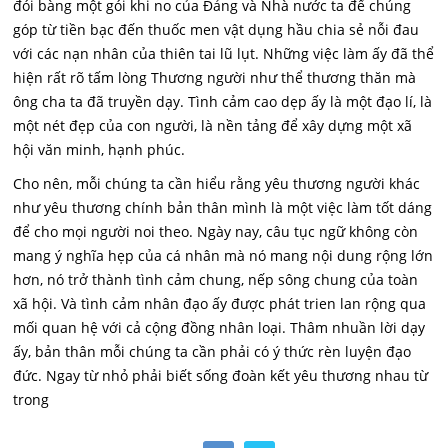
đói bàng một gói khi no của Đảng và Nhà nước ta để chúng
góp từ tiền bạc đến thuốc men vật dụng hầu chia sẻ nỗi đau
với các nạn nhân của thiên tai lũ lụt. Những việc làm ấy đã thể
hiện rất rõ tấm lòng Thương người như thể thương thăn mà
ông cha ta đã truyền dạy. Tình cảm cao dẹp ấy là một đạo lí, là
một nét đẹp của con người, là nền tảng để xây dựng một xã
hội văn minh, hạnh phúc.
Cho nên, mỗi chúng ta cần hiểu rằng yêu thương người khác
như yêu thương chính bản thân mình là một việc làm tốt dáng
để cho mọi người noi theo. Ngày nay, câu tục ngữ không còn
mang ý nghĩa hẹp của cá nhân mà nó mang nội dung rộng lớn
hơn, nó trở thành tình cảm chung, nếp sông chung của toàn
xã hội. Và tình cảm nhân đạo ấy được phát trien lan rộng qua
mối quan hệ với cả cộng đồng nhân loại. Thâm nhuần lời dạy
ấy, bản thân mỗi chúng ta cần phải có ý thức rèn luyện đạo
đức. Ngay từ nhỏ phải biết sống đoàn kết yêu thương nhau từ
trong