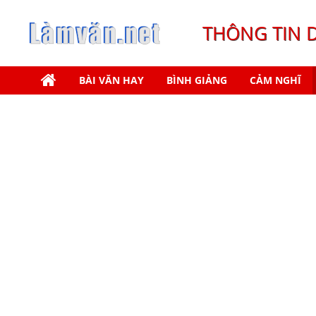
THÔNG TIN 
BÀI VĂN HAY
BÌNH GIẢNG
CẢM NGHĨ