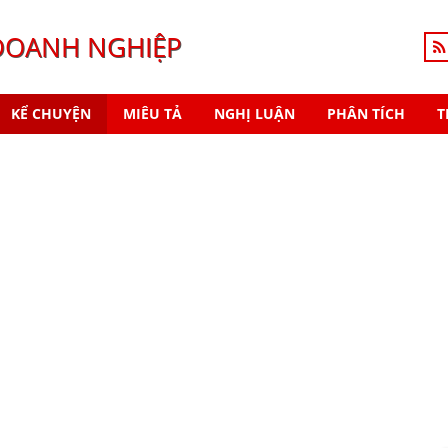
DOANH NGHIỆP
KỂ CHUYỆN
MIÊU TẢ
NGHỊ LUẬN
PHÂN TÍCH
T