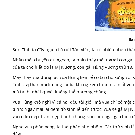
Bài
Sơn Tinh ta đây ngự trị ở núi Tản Viên, ta có nhiều phép thần
Nhân một chuyến du ngoạn, ta nhìn thấy một người con gái rấ
của ta cho biết đó là Mị Nương, con gái Hùng Vương thứ 18
May thay vừa đúng lúc vua Hùng kén rể có tài cho xứng với s
Tinh - vị thần nước cũng tài ba không kém ta, xin ra mắt vua
mà ta thì nhất quyết không thể nhường chàng.
Vua Hùng khó nghĩ vì cả hai đều tài giỏi, mà vua chỉ có một
định: Ngày mai, ai đem đồ sính lễ đến trước, vua sẽ gả Mị Nư
ván cơm nếp, trăm nệp bánh chưng, voi chín ngà, gà chín cự
Nghe vua phán xong, ta thở phào nhẹ nhõm. Các thứ sính lễ 
đây!