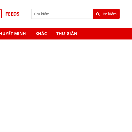
FEEDS
Tìm kiếm
HUYẾT MINH
KHÁC
THƯ GIÃN