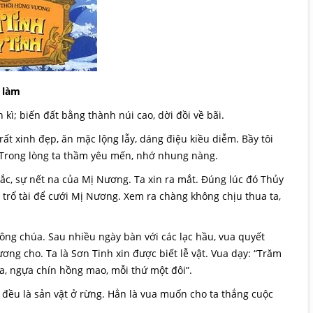
 làm
 kì; biến đất bằng thành núi cao, dời đồi về bãi.
t xinh đẹp, ăn mặc lộng lẫy, dáng điệu kiều diễm. Bầy tôi
. Trong lòng ta thầm yêu mến, nhớ nhung nàng.
ắc, sự nết na của Mị Nương. Ta xin ra mắt. Đúng lúc đó Thủy
, trổ tài để cưới Mị Nương. Xem ra chàng không chịu thua ta,
 công chúa. Sau nhiều ngày bàn với các lạc hầu, vua quyết
ơng cho. Ta là Sơn Tinh xin được biết lễ vật. Vua dạy: “Trăm
a, ngựa chín hồng mao, mỗi thứ một đôi”.
đều là sản vật ở rừng. Hẳn là vua muốn cho ta thắng cuộc