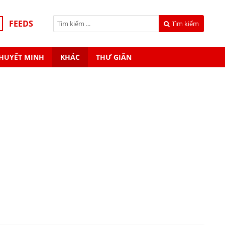
FEEDS
Tìm kiếm
HUYẾT MINH
KHÁC
THƯ GIÃN