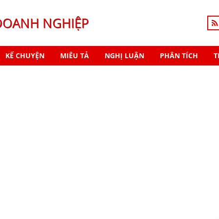
DOANH NGHIỆP
KỂ CHUYỆN
MIÊU TẢ
NGHỊ LUẬN
PHÂN TÍCH
T