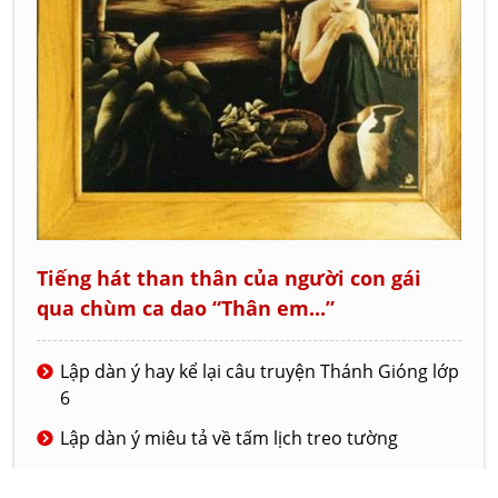
Tiếng hát than thân của người con gái
qua chùm ca dao “Thân em...”
Lập dàn ý hay kể lại câu truyện Thánh Gióng lớp
6
Lập dàn ý miêu tả về tấm lịch treo tường
Cách nhận biết gấu bông Teddy chính hãng