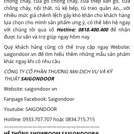
chống cháy, cửa gỗ chống cháy, cửa thép vân gỗ, cửa
chống cháy, nội thất, tủ kệ bếp, tủ treo quần áo,...với
nhiều mức giá chênh lệch gây khó khăn cho khách hàng
lựa chọn cho mình sản phẩm ưng ý, có thể liên hệ ngay
với chúng tôi qua số
Hotline: 0818.400.400
để nhận
được tư vấn và trợ giúp ngay hôm nay
Quý khách hàng cũng có thể truy cập ngay Website:
saigondoor.vn để tìm hiểu thêm những mẫu sản phẩm
khác ngay khi có nhu cầu
CÔNG TY CỔ PHẦN THƯƠNG MẠI DỊCH VỤ VÀ KỸ
THUẬT
SAIGONDOOR
Website: saigondoor.vn
Fanpage Facebook: Saigondoor
Youtube: SAIGONDOOR
Hotline: 0933.707.707 hoặc 0834.715.715
————————————————————
HỆ THỐNG SHOWROOM SAIGONDOOR®