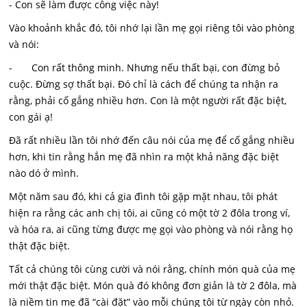
- Con sẽ làm được công việc này!
Vào khoảnh khắc đó, tôi nhớ lại lần mẹ gọi riêng tôi vào phòng
và nói:
- Con rất thông minh. Nhưng nếu thất bại, con đừng bỏ
cuộc. Đừng sợ thất bại. Đó chỉ là cách để chúng ta nhận ra
rằng, phải cố gắng nhiều hơn. Con là một người rất đặc biệt,
con gái ạ!
Đã rất nhiều lần tôi nhớ đến câu nói của mẹ để cố gắng nhiều
hơn, khi tin rằng hẳn mẹ đã nhìn ra một khả năng đặc biệt
nào dó ở mình.
Một năm sau đó, khi cả gia đình tôi gặp mặt nhau, tôi phát
hiện ra rằng các anh chị tôi, ai cũng có một tờ 2 đôla trong ví,
và hóa ra, ai cũng từng được mẹ gọi vào phòng và nói rằng họ
thật đặc biệt.
Tất cả chúng tôi cùng cười và nói rằng, chính món quà của mẹ
mới thật đặc biệt. Món quà đó không đơn giản là tờ 2 đôla, mà
là niềm tin mẹ đã “cài đặt” vào mỗi chúng tôi từ ngày còn nhỏ.