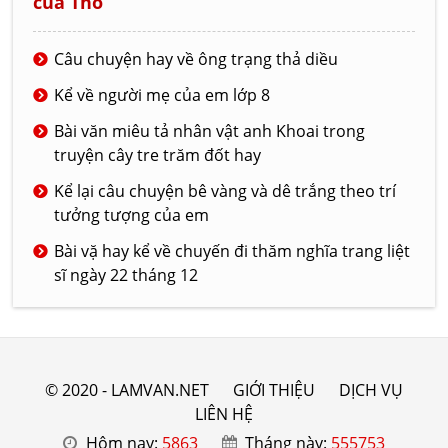
của Thỏ
Câu chuyện hay về ông trạng thả diều
Kể về người mẹ của em lớp 8
Bài văn miêu tả nhân vật anh Khoai trong
truyện cây tre trăm đốt hay
Kể lại câu chuyện bê vàng và dê trắng theo trí
tưởng tượng của em
Bài vặ hay kể về chuyến đi thăm nghĩa trang liệt
sĩ ngày 22 tháng 12
© 2020 - LAMVAN.NET
GIỚI THIỆU
DỊCH VỤ
LIÊN HỆ
Hôm nay:
5863
Tháng này:
555753