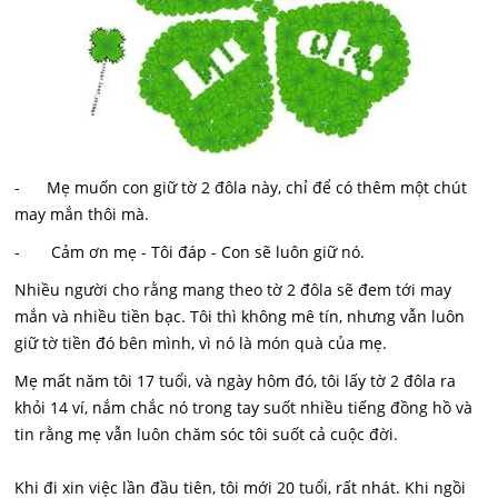
- Mẹ muốn con giữ tờ 2 đôla này, chỉ để có thêm một chút
may mắn thôi mà.
- Cảm ơn mẹ - Tôi đáp - Con sẽ luôn giữ nó.
Nhiều người cho rằng mang theo tờ 2 đôla sẽ đem tới may
mắn và nhiều tiền bạc. Tôi thì không mê tín, nhưng vẫn luôn
giữ tờ tiền đó bên mình, vì nó là món quà của mẹ.
Mẹ mất năm tôi 17 tuổi, và ngày hôm đó, tôi lấy tờ 2 đôla ra
khỏi 14 ví, nắm chắc nó trong tay suốt nhiều tiếng đồng hồ và
tin rằng mẹ vẫn luôn chăm sóc tôi suốt cả cuộc đời.
Khi đi xin việc lần đầu tiên, tôi mới 20 tuổi, rất nhát. Khi ngồi