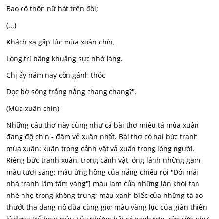
Bao cô thôn nữ hát trên đồi;
(...)
Khách xa gặp lúc mùa xuân chín,
Lòng trí bâng khuâng sực nhớ làng.
Chị ấy năm nay còn gánh thóc
Dọc bờ sông trắng nắng chang chang?".
(Mùa xuân chín)
Những câu thơ này cũng như cả bài thơ miêu tả mùa xuân
đang độ chín - đậm vẻ xuân nhất. Bài thơ có hai bức tranh
mùa xuân: xuân trong cảnh vật vả xuân trong lòng người.
Riêng bức tranh xuân, trong cảnh vật lóng lánh những gam
màu tươi sáng: màu ửng hồng của nắng chiếu rọi "Đôi mái
nhà tranh lẩm tấm vàng"] màu lam của những làn khói tan
nhè nhẹ trong không trung; màu xanh biếc của những tà áo
thướt tha đang nô đùa cùng gió; màu vàng lục của giàn thiên
lý đang trổ hoa; màu của những bãi cỏ xanh rợn, rập rờn như