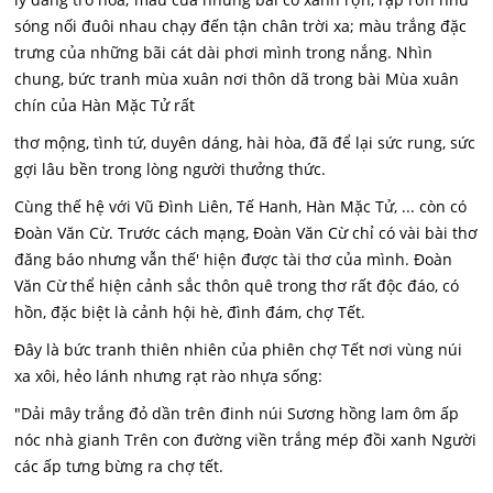
sóng nối đuôi nhau chạy đến tận chân trời xa; màu trắng đặc
trưng của những bãi cát dài phơi mình trong nắng. Nhìn
chung, bức tranh mùa xuân nơi thôn dã trong bài Mùa xuân
chín của Hàn Mặc Tử rất
thơ mộng, tình tứ, duyên dáng, hài hòa, đã để lại sức rung, sức
gợi lâu bền trong lòng người thưởng thức.
Cùng thế hệ với Vũ Đình Liên, Tế Hanh, Hàn Mặc Tử, ... còn có
Đoàn Văn Cừ. Trước cách mạng, Đoàn Văn Cừ chỉ có vài bài thơ
đăng báo nhưng vẫn thế' hiện được tài thơ của mình. Đoàn
Văn Cừ thể hiện cảnh sắc thôn quê trong thơ rất độc đáo, có
hồn, đặc biệt là cảnh hội hè, đình đám, chợ Tết.
Đây là bức tranh thiên nhiên của phiên chợ Tết nơi vùng núi
xa xôi, hẻo lánh nhưng rạt rào nhựa sống:
"Dải mây trắng đỏ dần trên đinh núi Sương hồng lam ôm ấp
nóc nhà gianh Trên con đường viền trắng mép đồi xanh Người
các ấp tưng bừng ra chợ tết.