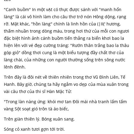
"Canh buồm" In một vẠt có thực được sánh với "manh hổn
làng" là cái vô hình làm cho câu thơ trớ nón Hông dộng, rạng
rỡ. Mặt khác, "hồn làng" chính là linh hồn của (|II(' hương,
thấm nhuần trong dòng máu, trong hơi thứ của mỗi con ngươi
đặc biệt hình ảnh cánh buồm tiến thẳng ra biển khơi bao la
hiện lên với vé đẹp cường tráng: "Rướn thân trắng bao la thâu
góp giỏ" dồng thơi cung là một biểu tượng đầy chất thơ của
làng chài, của những con người thường sống trên sông nước
lênh đênh.
Trên đây là đôi nét về thiên nhiên trong thơ Vũ Đình Liên, Tế
Hanh. Bây giờ, chúng ta hãy ngắm vo dẹp của mùa xuân trong
vài câu thơ của thi sĩ Hàn Mặc Tử:
"Trong làn nàng ứng: khói mơ tan Đôi mái nhà tranh lấm tấm
vàng Sột soạt gió trôn tà áo biếc,
Trên giàn thiên lý. Bóng xuân sang.
Sóng cỏ xanh tươi gợn tới trời.