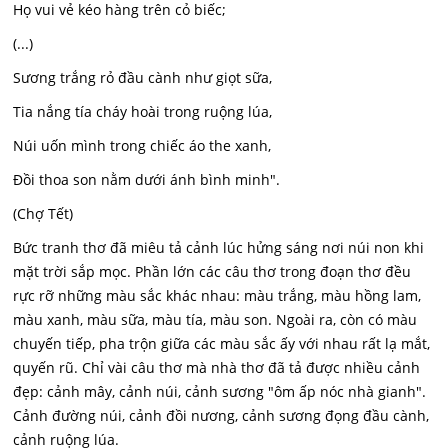
Họ vui vẻ kéo hàng trên cỏ biếc;
(...)
Sương trắng rỏ đầu cành như giọt sữa,
Tia nắng tía cháy hoài trong ruộng lúa,
Núi uốn mình trong chiếc áo the xanh,
Đồi thoa son nằm dưới ánh bình minh".
(Chợ Tết)
Bức tranh thơ đã miêu tả cảnh lúc hửng sáng nơi núi non khi
mặt trời sắp mọc. Phần lớn các câu thơ trong đoạn thơ đều
rực rỡ những màu sắc khác nhau: màu trắng, màu hồng lam,
màu xanh, màu sữa, màu tía, màu son. Ngoài ra, còn có màu
chuyến tiếp, pha trộn giữa các màu sắc ấy với nhau rất lạ mắt,
quyến rũ. Chỉ vài câu thơ mà nhà thơ đã tả được nhiều cảnh
đẹp: cảnh mây, cảnh núi, cảnh sương "ôm ấp nóc nhà gianh".
Cảnh đường núi, cảnh đồi nương, cảnh sương đọng đầu cành,
cảnh ruộng lúa.