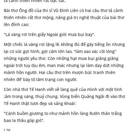
tả cảnh thiên nhiên rất đặc sắc.
Bài thơ Ông đồ của thi sĩ Vũ Đình Liên có hai câu thơ tả cảnh
thiên nhiên rất thơ mộng, nâng giá trị nghệ thuật của bài thơ
lên đỉnh cao:
"Lá vàng rơi trên giấy Ngoài giời mưa bụi bay".
Một chiếc lá vàng rơi lặng lẽ, không đủ để gây tiếng ồn nhưng
lại có sức gợi hình, gợi cảm lớn lao, "làm xao xác cõi lòng"
những người yêu thơ. Còn những hạt mưa bụi giăng giăng
ngoài trời tuy dịu êm, man mác nhưng lại làm day dứt những
mảnh hồn người. Hai câu thơ trên mượn bức tranh thiên
nhiên đế’ bày tỏ tâm trạng con người.
Còn nhà thơ Tế Hanh viết về làng quê của mình với một tình
;ảm trong sáng, thuỷ chung. Vùng biển Quảng Ngãi đi vào thơ
Tế Hanh thật tươi đẹp và sảng khoái:
"Cánh buồm giương to như mảnh hồn làng Rướn thân trắng
bao la thâu góp gió".
L26