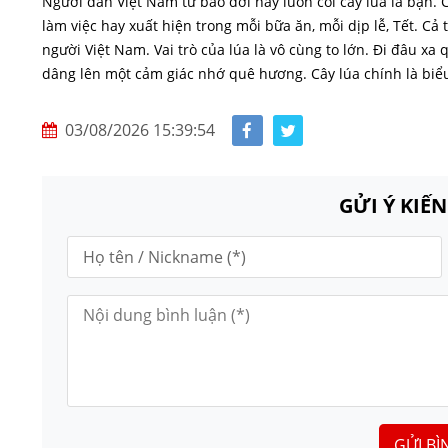
Người dân Việt Nam từ bao đời nay luôn coi cây lúa là bạn.
làm việc hay xuất hiện trong mỗi bữa ăn, mỗi dịp lễ, Tết. Cả
người Việt Nam. Vai trò của lúa là vô cùng to lớn. Đi đâu xa q
dâng lên một cảm giác nhớ quê hương. Cây lúa chính là biể
03/08/2026 15:39:54
GỬI Ý KIẾ
GỬI BÌ