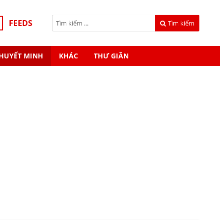
FEEDS
Tìm kiếm
HUYẾT MINH
KHÁC
THƯ GIÃN