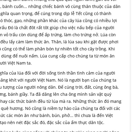
i, bánh cuốn... những chiếc bánh vô cùng thân thuộc của dân
ghĩa quan trọng, để cúng trong dịp lễ Tết cũng có thành
ó thóc, gạo, những phần khác của cây lúa cũng có nhiều lợi
rấu Đó là chất đôt rất tôt giúp cho việc nấu bếp của người
ên vỏ trấu còn dùng để ấp trứng, làm cho trứng nở. Lúa còn
 đều lấy cám làm thức ăn. Thân, lá lúa sau khi gặt được phơi
nó cũng có thể làm phân bón tự nhiên tốt cho cây trồng. Khi
n dùng để nuôi nấm. Lúa cung cấp cho chúng ta từ món ăn
ười Việt Nam ta.
ghĩa của lúa đối với đời sống tinh thần tình cảm của người
khăng khít với người Việt Nam. Nó là người bạn của chúng ta
u tượng của người nông dân. Để cúng trời, đất, cúng ông bà,
ng, bánh giầy. Ta đã dâng lên cha ông mình sản vật quý
 hay các thức bánh đều từ lúa mà ra. Những thức ăn đó mang
 quê hương. Nó cũng là niềm tự hào của chúng ta đối với các
c các món ăn như bánh, bún, phở... thì chưa là đến Việt
tạo nên nét đặc sắc đó, đặc sắc của ẩm thực dân tộc.