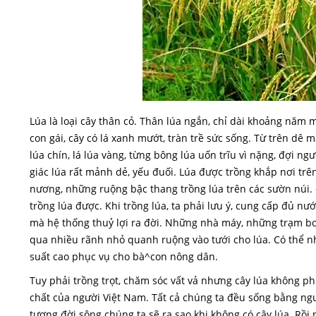
Lúa là loại cây thân cỏ. Thân lúa ngắn, chỉ dài khoảng năm 
con gái, cây có lá xanh mướt, tràn trề sức sống. Từ trên dê
lúa chín, lá lúa vàng, từng bông lúa uốn trĩu vì nặng, đợi n
giác lúa rất mảnh dẻ, yếu đuối. Lúa được trồng khắp nơi trê
nương, những ruộng bậc thang trồng lúa trên các sườn núi. 
trồng lúa được. Khi trồng lúa, ta phải lưu ý, cung cấp đủ n
mà hệ thống thuỷ lợi ra đời. Những nhà máy, những trạm b
qua nhiều rãnh nhỏ quanh ruộng vào tưới cho lúa. Có thể nh
suất cao phục vụ cho bà^con nông dân.
Tuy phải trồng trọt, chăm sóc vất vả nhưng cây lúa không ph
chất của người Việt Nam. Tất cả chúng ta đều sống bằng ng
tượng đời sông chúng ta sẽ ra sao khi không có cây lúa. Rồ