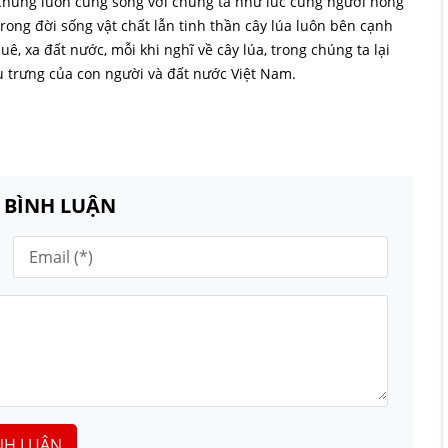
 Chúng luôn cùng sống với chúng ta như lúc cùng người nông
 trong đời sống vật chất lẫn tinh thần cây lúa luôn bên cạnh
uê, xa đất nước, mỗi khi nghĩ về cây lúa, trong chúng ta lại
u trưng của con người và đất nước Việt Nam.
N BÌNH LUẬN
NH LUẬN