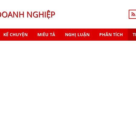
DOANH NGHIỆP
KỂ CHUYỆN
MIÊU TẢ
NGHỊ LUẬN
PHÂN TÍCH
T