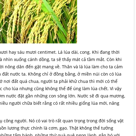
mươi hay sáu mươi centimet. Lá lúa dài, cong. Khi đang thời
 mà nhìn xuống cánh dồng, ta sẽ thấy mát cả tầm mắt. Còn khi
gười nông dân đến gặt mang về. Thân và lá lúa làm cho ta cảm
n đất nước ta. Không chỉ ở đồng bằng, ở miền núi còn có lúa
ớ nơi đất quá chua, người ta phải khử chua thì mới có thể
ước cho lúa nhưng cũng không thể để úng làm lúa chết. Vì vậy
ơm nước đặt gần những con sông lớn. Nước sẽ đi qua mương,
iều người chữa biết rằng có rất nhiều giổng lúa mới, năng
ụ công người. Nó có vai trò rất quan trọng trong đời sống vật
uồn lương thực chính là cơm, gạo. Thật không thể tưởng
i những tấm bánh, những thứ quà quê ngon lành, gắn bó với