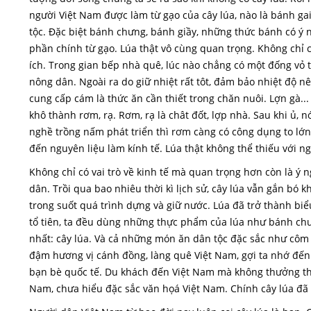
người Việt Nam được làm từ gạo của cây lúa, nào là bánh ga
tộc. Đặc biệt bánh chưng, bánh giầy, những thức bánh có ý n
phần chính từ gạo. Lúa thật vô cùng quan trọng. Không chỉ c
ích. Trong gian bếp nhà quê, lúc nào chẳng có một đống vỏ t
nông dân. Ngoài ra do giữ nhiệt rất tôt, đảm bảo nhiệt độ n
cung cấp cám là thức ăn cần thiết trong chăn nuôi. Lợn gà...
khô thành rơm, rạ. Rơm, rạ là chât đốt, lợp nhà. Sau khi ủ, 
nghề trồng nấm phát triển thì rơm càng có công dụng to lớ
đến nguyên liệu làm kính tế. Lúa thật không thể thiếu với ng
Không chỉ có vai trò về kinh tế mà quan trọng hơn còn là ý n
dân. Trồi qua bao nhiêu thời kì lịch sử, cây lúa vẫn gắn bó 
trong suốt quá trình dựng và giữ nước. Lúa đã trở thành biể
tổ tiên, ta đều dùng những thực phẩm của lúa như bánh chư
nhất: cây lúa. Và cả những món ăn dân tộc đặc sắc như côm
đậm hương vị cánh đồng, làng quê Việt Nam, gợi ta nhớ đến
bạn bè quốc tế. Du khách đến Việt Nam mà không thưởng thứ
Nam, chưa hiểu đặc sắc văn họá Việt Nam. Chính cây lúa đã 