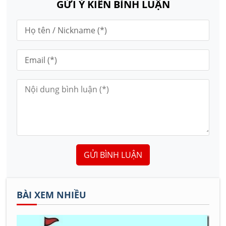
GỬI Ý KIẾN BÌNH LUẬN
GỬI BÌNH LUẬN
BÀI XEM NHIỀU