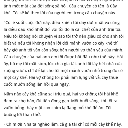
ánh một mặt của đời sống xã hội. Câu chuyện có tên là Cây
khế. Tôi sẽ kể theo lời của người em trong câu chuyện này.
"Có lẽ suốt cuộc đời này, điều khiến tôi day dứt nhất và cũng
là điều đau khổ nhất đối với tồi đó là cái chết của anh trai tôi.
Nếu tôi không nói chuyện vì sao tôi trở nên giàu có cho anh tôi
biết và nếu tôi không nhận lời đổi mảnh vườn có cây khế thì
bây giờ anh tôi vẫn còn sống bên người vợ thân yêu của mình.
Câu chuyện của hai anh em tôi được bắt đầu như thế này: Hồi
ấy, bố mẹ tôi mất sớm, lúc chia gia tài, anh tôi lấy hết nhà cửa
ruộng vườn, chĩ để lại cho tôi một mảnh vườn nhỏ trong đó có
một cây khế. Hai vợ chồng tôi phải làm lụng vất vả, cày thuê
cuốc mướn sống lần hồi qua ngày.
Năm nào cây khế cũng sai trĩu quả, hai vợ chồng tôi hái khế
đem ra chợ bán, đủ tiền đong gạo. Một buổi sáng, khi tôi ra
vườn bỗng thấy một con chim lạ đang mổ khế để ăn. Tôi
buông lời than thở:
- Chim ơi! Nhà ta nghèo lắm, cả gia tài chỉ có mỗi cây khế này,