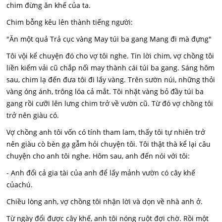
chim đừng ăn khế của ta.
Chim bỗng kêu lên thành tiếng người:
"Ăn một quả Trả cục vàng May túi ba gang Mang đi mà đựng"
Tôi vội kể chuyện đó cho vợ tôi nghe. Tin lời chim, vợ chồng tôi
liền kiếm vải cũ chắp nối may thành cái túi ba gang. Sáng hôm
sau, chim lạ đến đưa tôi đi lấy vàng. Trên sườn núi, những thỏi
vàng óng ánh, trông lóa cả mắt. Tôi nhặt vàng bỏ đầy túi ba
gang rồi cưỡi lên lưng chim trở về vườn cũ. Từ đó vợ chồng tôi
trở nên giàu có.
Vợ chồng anh tôi vốn có tính tham lam, thấy tôi tự nhiên trở
nên giàu cò bèn gạ gẫm hỏi chuyện tôi. Tôi thật thà kể lại câu
chuyện cho anh tôi nghe. Hôm sau, anh đến nói với tôi:
- Anh đổi cả gia tài của anh để lấy mảnh vườn có cây khế
củachú.
Chiều lòng anh, vợ chồng tôi nhận lời và dọn về nhà anh ở.
Từ ngày đổi được cây khế, anh tôi nóng ruột đợi chờ. Rồi một