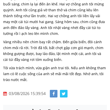
buổi sáng, chim lạ lại đến ăn khế. Hai vợ chồng anh tôi mừng
quýnh. Anh tôi cũng giả vờ than thở và chim cũng kêu lên
thành tiếng như lần trước. Hai vợ chồng anh tôi liền lấy vải
may một cái túi mười hai gang. Sáng hôm sau, chim cũng đưa
anh đến đảo lấy vàng. Anh tôi nhặt vàng nhét đầy cái túi to
tướng rồi ì ạch leo lên mình chim.
Vàng nhiều nên chim bay rất chậm. Đến giữa biển, đôi cánh
chim mỏi rã rời. Trời đã tối, bất chợt gặp cơn gió mạnh, chim
không gượng được, bay lảo đảo, lật mình một cái, anh tôi và
cái túi đầy vàng rơi tỏm xuống biển.
Tôi vừa trách mình, vừa giận anh trai tôi. Nếu anh không tham
lam có lẽ cuộc sống của anh sẽ mãi mãi tốt đẹp. Nhớ anh, tôi
trào nước mắt.
03/08/2026 15:39:54