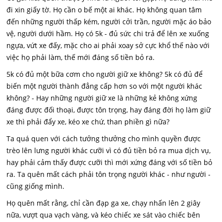
đi xin giấy tờ. Họ cần o bế một ai khác. Họ không quan tâm
đến những người thấp kém, người cởi trần, người mặc áo bảo
vệ, người dưới hầm. Họ có 5k - đủ sức chi trả để lên xe xuống
ngựa, vứt xe đấy, mặc cho ai phải xoay sở cực khổ thế nào với
việc họ phải làm, thế mới đáng số tiền bỏ ra.
5k có đủ một bữa cơm cho người giữ xe không? 5k có đủ để
biến một người thành đẳng cấp hơn so với một người khác
không? - Hay những người giữ xe là những kẻ không xứng
đáng được đối thoại, được tôn trọng, hay đáng đời họ làm giữ
xe thì phải đẩy xe, kéo xe chứ, than phiền gì nữa?
Ta quá quen với cách tưởng thưởng cho mình quyền được
trèo lên lưng người khác cưỡi vì có đủ tiền bỏ ra mua dịch vụ,
hay phải cảm thấy được cưỡi thì mới xứng đáng với số tiền bỏ
ra. Ta quên mất cách phải tôn trọng người khác - như người -
cũng giống mình.
Họ quên mất rằng, chỉ cần đạp ga xe, chạy nhấn lên 2 giây
nữa, vượt qua vạch vàng, và kéo chiếc xe sát vào chiếc bên