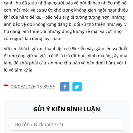
cạnh, họ đã giúp những người bảo vệ bớt đi bao nhiêu mồ hôi,
cơn mệt mỏi, và cả sự ức chế trong không gian ngột ngạt thiếu
khí của hầm để xe. Hoặc nếu ai giỏi tưởng tượng hơn, những
anh bảo vệ đó không xứng đáng bị đối xử thô thiển như vậy, vì
họ đang làm thuê với những đồng lương rẻ mạt và cực nhọc
của người lao động tay chân.
Với em khách giữ xe thanh lịch có 5k kiểu vậy, gầm lên và đuổi
đi như ông giữ xe già , có lẽ là trò rất bực mình mà ông ấy phải
làm, để khỏi phải cầu xin như chú bảo vệ bên dưới hầm, với 1
lũ vô tâm kỳ lạ.
03/08/2026 15:39:56
GỬI Ý KIẾN BÌNH LUẬN