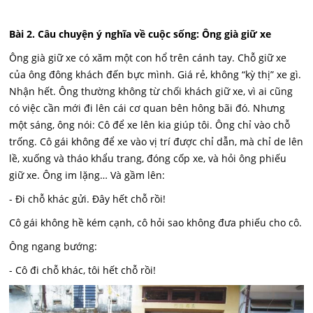
Bài 2. Câu chuyện ý nghĩa về cuộc sống: Ông già giữ xe
Ông già giữ xe có xăm một con hổ trên cánh tay. Chỗ giữ xe
của ông đông khách đến bực mình. Giá rẻ, không “kỳ thị” xe gì.
Nhận hết. Ông thường không từ chối khách giữ xe, vì ai cũng
có việc cần mới đi lên cái cơ quan bên hông bãi đó. Nhưng
một sáng, ông nói: Cô để xe lên kia giúp tôi. Ông chỉ vào chỗ
trống. Cô gái không để xe vào vị trí được chỉ dẫn, mà chỉ de lên
lề, xuống và tháo khẩu trang, đóng cốp xe, và hỏi ông phiếu
giữ xe. Ông im lặng… Và gầm lên:
- Đi chỗ khác gửi. Đây hết chỗ rồi!
Cô gái không hề kém cạnh, cô hỏi sao không đưa phiếu cho cô.
Ông ngang bướng:
- Cô đi chỗ khác, tôi hết chỗ rồi!