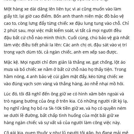
Một hàng xe dài dâng lên liên tục vì ai cũng muốn vào làm
giấy tờ, lại giờ cao điểm. Bốn anh thanh niên mặc đồ bảo vệ
cao to, còng lưng đẩy từng chiếc xe đậu lung tung vào chỗ. Chỉ
2 phút sau, mọi việc mất kiểm soát, vì tất cả mọi người đều
đậu bất cứ chỗ nào mình thích. Cuối cùng, chú bảo vệ già nhất
làm việc điều tiết phải la lên: Các anh chị ơi, đậu sát vào vị trí
trong vạch dùm tôi, cả ngàn chiếc, anh em xếp sao được.
Mặc kệ. Mọi người chỉ đơn giản là thắng xe, gạt chống, lột áo
mưa và bỏ chiếc xe nằm ở bất cứ chỗ nào họ thấy tiện. Trong
hầm nóng, 4 anh bảo vệ cúi gằm mặt đẩy, kéo từng chiếc xe
vào đúng vạch sơn vàng và thẳng hàng, áo nhễ nhại mồ hôi.
Lúc đó, tôi đã nghĩ đến ông giữ xe có hình xăm bên ngoài và
trò ngang bướng của ông ở trên kia. Có những người rất kỳ lạ,
họ nghĩ rằng họ bỏ ra 5k-10k tiền giữ xe, và họ có quyền ném
xe dưới lề đường, bất chấp tình huống của một bãi giữ xe
hàng ngàn chiếc và sự vất vả của người làm công việc này.
Cô gái kia, quen thuộc y như lũ người tôi gặp, họ đang mải mê