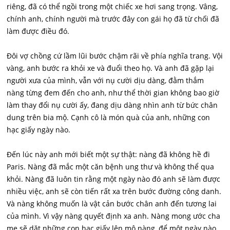
riêng, đã có thể ngồi trong một chiếc xe hơi sang trọng. Vâng,
chính anh, chính người mà trước đây con gái họ đã từ chối đã
làm được điều đó.
Đôi vợ chồng cứ lầm lũi bước chậm rãi về phía nghĩa trang. Vội
vàng, anh bước ra khỏi xe và đuổi theo họ. Và anh đã gặp lại
người xưa của mình, vẫn với nụ cười dịu dàng, đằm thắm
nàng từng đem đến cho anh, như thể thời gian không bao giờ
làm thay đổi nụ cười ấy, đang dịu dàng nhìn anh từ bức chân
dung trên bia mộ. Cạnh cô là món quà của anh, những con
hạc giấy ngày nào.
Đến lúc này anh mới biết một sự thật: nàng đã không hề đi
Paris. Nàng đã mắc một căn bệnh ung thư và không thể qua
khỏi. Nàng đã luôn tin rằng một ngày nào đó anh sẽ làm được
nhiều việc, anh sẽ còn tiến rất xa trên bước đường công danh.
Và nàng không muốn là vật cản bước chân anh đến tương lai
của mình. Vì vậy nàng quyết định xa anh. Nàng mong ước cha
mẹ sẽ dặt những con hạc giấy lên mộ nàng, để một ngày nào