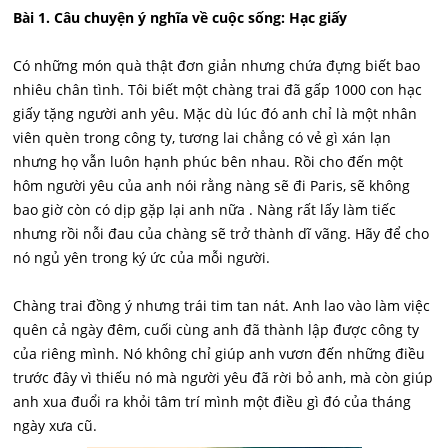
Bài 1. Câu chuyện ý nghĩa về cuộc sống: Hạc giấy
Có những món quà thật đơn giản nhưng chứa đựng biết bao
nhiêu chân tình. Tôi biết một chàng trai đã gấp 1000 con hạc
giấy tặng người anh yêu. Mặc dù lúc đó anh chỉ là một nhân
viên quèn trong công ty, tương lai chẳng có vẻ gì xán lạn
nhưng họ vẫn luôn hạnh phúc bên nhau. Rồi cho đến một
hôm người yêu của anh nói rằng nàng sẽ đi Paris, sẽ không
bao giờ còn có dịp gặp lại anh nữa . Nàng rất lấy làm tiếc
nhưng rồi nỗi đau của chàng sẽ trở thành dĩ vãng. Hãy để cho
nó ngủ yên trong ký ức của mỗi người.
Chàng trai đồng ý nhưng trái tim tan nát. Anh lao vào làm việc
quên cả ngày đêm, cuối cùng anh đã thành lập được công ty
của riêng mình. Nó không chỉ giúp anh vươn đến những điều
trước đây vì thiếu nó mà người yêu đã rời bỏ anh, mà còn giúp
anh xua đuổi ra khỏi tâm trí mình một điều gì đó của tháng
ngày xưa cũ.