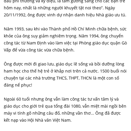
đấu phi thường và kỳ diệu, là tấm gương sáng cho các bạn trẻ
hôm nay, nhất là những người khuyết tật noi theo”. Ngày
20/11/1992, ông được vinh dự nhận danh hiệu Nhà giáo ưu tú.
Năm 1993, sau khi vào Thành phố Hồ Chí Minh chữa bệnh, sức
khỏe của ông suy giảm nghiêm trọng. Năm 1994, ông chuyển
công tác từ Nam Định vào làm việc tại Phòng giáo dục quận Gò
Vấp để vừa công tác vừa chữa bệnh.
Ông được mời đi giao lưu, giáo dục lẽ sống và bồi dưỡng lòng
ham học cho thế hệ trẻ ở khắp nơi trên cả nước. 1500 buổi nói
chuyện tại các nhà trường THCS, THPT, THCN là một con số
đáng nể phục!
Ngoài 60 tuổi nhưng ông vẫn làm công tác tư vấn tâm lý và
giáo dục cho giới trẻ qua tổng đài 1080, vẫn miệt mài ngồi bên
máy vi tính gõ những câu đố, những vần thơ... Ông đã được
kết nạp vào Hội Nhà văn Việt Nam.