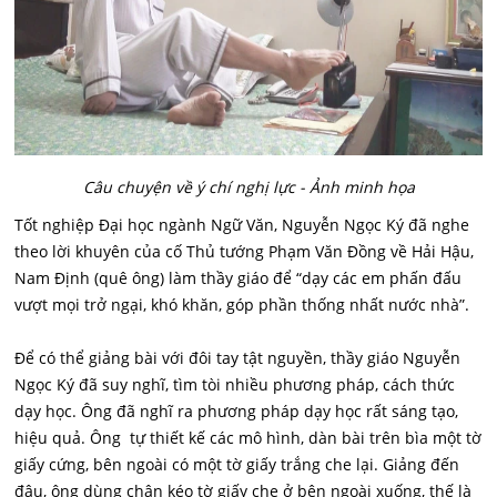
Câu chuyện về ý chí nghị lực - Ảnh minh họa
Tốt nghiệp Đại học ngành Ngữ Văn, Nguyễn Ngọc Ký đã nghe
theo lời khuyên của cố Thủ tướng Phạm Văn Đồng về Hải Hậu,
Nam Định (quê ông) làm thầy giáo để “dạy các em phấn đấu
vượt mọi trở ngại, khó khăn, góp phần thống nhất nước nhà”.
Để có thể giảng bài với đôi tay tật nguyền, thầy giáo Nguyễn
Ngọc Ký đã suy nghĩ, tìm tòi nhiều phương pháp, cách thức
dạy học. Ông đã nghĩ ra phương pháp dạy học rất sáng tạo,
hiệu quả. Ông tự thiết kế các mô hình, dàn bài trên bìa một tờ
giấy cứng, bên ngoài có một tờ giấy trắng che lại. Giảng đến
đâu, ông dùng chân kéo tờ giấy che ở bên ngoài xuống, thế là