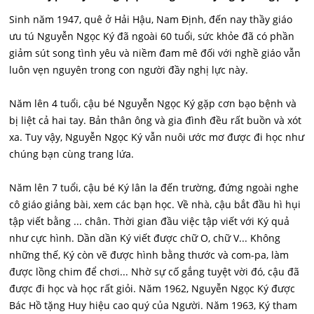
Sinh năm 1947, quê ở Hải Hậu, Nam Định, đến nay thầy giáo
ưu tú Nguyễn Ngọc Ký đã ngoài 60 tuổi, sức khỏe đã có phần
giảm sút song tình yêu và niềm đam mê đối với nghề giáo vẫn
luôn vẹn nguyên trong con người đầy nghị lực này.
Năm lên 4 tuổi, cậu bé Nguyễn Ngọc Ký gặp cơn bạo bệnh và
bị liệt cả hai tay. Bản thân ông và gia đình đều rất buồn và xót
xa. Tuy vậy, Nguyễn Ngọc Ký vẫn nuôi ước mơ được đi học như
chúng bạn cùng trang lứa.
Năm lên 7 tuổi, cậu bé Ký lân la đến trường, đứng ngoài nghe
cô giáo giảng bài, xem các bạn học. Về nhà, cậu bắt đầu hì hụi
tập viết bằng ... chân. Thời gian đầu việc tập viết với Ký quả
như cực hình. Dần dần Ký viết được chữ O, chữ V... Không
những thế, Ký còn vẽ được hình bằng thước và com-pa, làm
được lồng chim để chơi... Nhờ sự cố gắng tuyệt vời đó, cậu đã
được đi học và học rất giỏi. Năm 1962, Nguyễn Ngọc Ký được
Bác Hồ tặng Huy hiệu cao quý của Người. Năm 1963, Ký tham