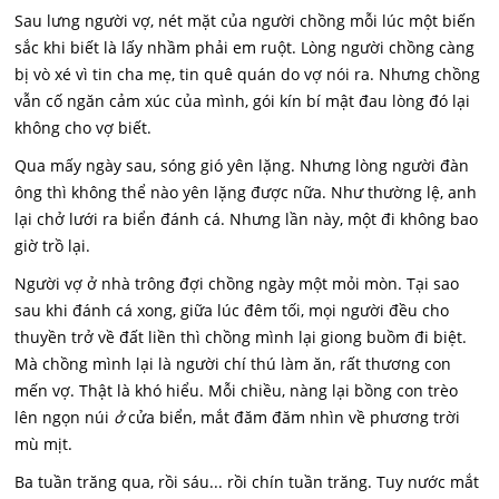
Sau lưng người vợ, nét mặt của người chồng mỗi lúc một biến
sắc khi biết là lấy nhầm phải em ruột. Lòng người chồng càng
bị vò xé vì tin cha mẹ, tin quê quán do vợ nói ra. Nhưng chồng
vẫn cố ngăn cảm xúc của mình, gói kín bí mật đau lòng đó lại
không cho vợ biết.
Qua mấy ngày sau, sóng gió yên lặng. Nhưng lòng người đàn
ông thì không thể nào yên lặng được nữa. Như thường lệ, anh
lại chở lưới ra biển đánh cá. Nhưng lần này, một đi không bao
giờ trồ lại.
Người vợ ở nhà trông đợi chồng ngày một mỏi mòn. Tại sao
sau khi đánh cá xong, giữa lúc đêm tối, mọi người đều cho
thuyền trở về đất liền thì chồng mình lại giong buồm đi biệt.
Mà chồng mình lại là người chí thú làm ăn, rất thương con
mến vợ. Thật là khó hiểu. Mỗi chiều, nàng lại bồng con trèo
lên ngọn núi
ở
cửa biển, mắt đăm đăm nhìn về phương trời
mù mịt.
Ba tuần trăng qua, rồi sáu... rồi chín tuần trăng. Tuy nước mắt