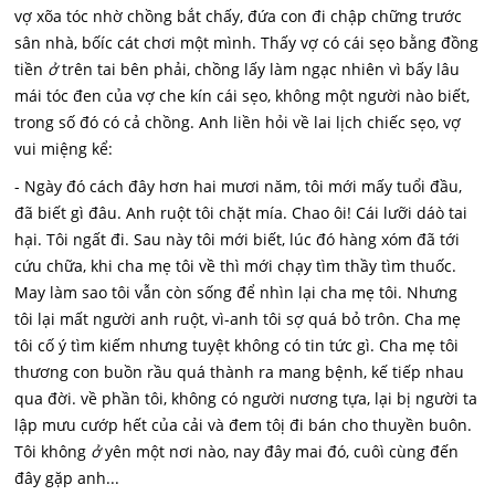
vợ xõa tóc nhờ chồng bắt chấy, đứa con đi chập chững trước
sân nhà, bốíc cát chơi một mình. Thấy vợ có cái sẹo bằng đồng
tiền
ở
trên tai bên phải, chồng lấy làm ngạc nhiên vì bấy lâu
mái tóc đen của vợ che kín cái sẹo, không một người nào biết,
trong số đó có cả chồng. Anh liền hỏi về lai lịch chiếc sẹo, vợ
vui miệng kể:
- Ngày đó cách đây hơn hai mươi năm, tôi mới mấy tuổi đầu,
đã biết gì đâu. Anh ruột tôi chặt mía. Chao ôi! Cái lưỡi dáò tai
hại. Tôi ngất đi. Sau này tôi mới biết, lúc đó hàng xóm đã tới
cứu chữa, khi cha mẹ tôi về thì mới chạy tìm thầy tìm thuốc.
May làm sao tôi vẫn còn sống để nhìn lại cha mẹ tôi. Nhưng
tôi lại mất người anh ruột, vì-anh tôi sợ quá bỏ trôn. Cha mẹ
tôi cố ý tìm kiếm nhưng tuyệt không có tin tức gì. Cha mẹ tôi
thương con buồn rầu quá thành ra mang bệnh, kế tiếp nhau
qua đời. về phần tôi, không có người nương tựa, lại bị người ta
lập mưu cướp hết của cải và đem tôị đi bán cho thuyền buôn.
Tôi không
ở
yên một nơi nào, nay đây mai đó, cuôì cùng đến
đây gặp anh...