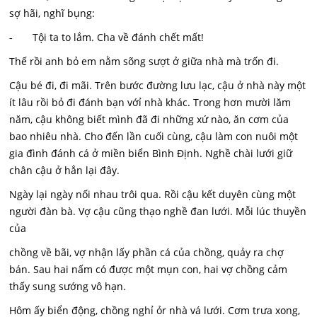
sợ hãi, nghĩ bụng:
- Tội ta to lắm. Cha về đánh chết mất!
Thế rồi anh bỏ em nằm sõng sượt ở giữa nhà mà trốn đi.
Cậu bé đi, đi mãi. Trên bước đường lưu lạc, cậu ở nhà này một
ít lâu rồi bỏ đi đánh bạn vớỉ nhà khác. Trong hơn mười lăm
năm, cậu không biết mình đã đi những xứ nào, ăn cơm của
bao nhiêu nhà. Cho đến lần cuối cùng, cậu làm con nuôi một
gia đình đánh cá ở miền biển Bình Định. Nghề chài lưới giữ
chân cậu ở hẳn lại đây.
Ngày lại ngày nối nhau trôi qua. Rồi cậu kết duyên cùng một
người đàn bà. Vợ cậu cũng thạo nghề đan lưới. Mỗi lúc thuyền
của
chồng về bãi, vợ nhận lấy phần cá của chồng, quảy ra chợ
bán. Sau hai nấm có được một mụn con, hai vợ chồng cảm
thấy sung sướng vô hạn.
Hôm ấy biển động, chồng nghỉ ỏr nhà vá lưới. Cơm trưa xong,