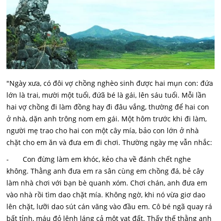
"Ngày xưa, có đôi vợ chồng nghèo sinh được hai mụn con: đứa
lớn là trai, mười một tuổi, đứã bé là gái, lên sáu tuổi. Mỗi lần
hai vợ chồng đi làm đồng hay đi đâu vắng, thường để hai con
ở nhà, dặn anh trông nom em gái. Một hôm trước khi đi làm,
người mẹ trao cho hai con một cây mía, bảo con lớn ở nhà
chặt cho em ăn và đưa em đi chơi. Thường ngày mẹ vẫn nhắc:
- Con đừng làm em khóc, kẻo cha về đánh chết nghe
không. Thằng anh đưa em ra sân cùng em chồng đá, bẻ cây
làm nhà chơi với bạn bè quanh xóm. Chơi chán, anh đưa em
vào nhà rồi tìm dao chặt mía. Không ngờ, khi nó vừa giơ dao
lên chặt, lưỡi dao sút cán văng vào đầu em. Cô bé ngã quay rá
bất tỉnh, máu đỏ lênh láng cả một vạt đất. Thấy thế thằng anh