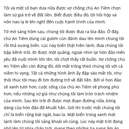
Tôi và một số bạn dưa nữa được vợ chồng chú An Tiêm chọn
làm sứ giả trở về đất liền. Biết được điều đó, tôi hồi hộp và
nôn nao lạ kì khi nghĩ đến cuộc hành trình của mình.
Tờ mờ sáng hôm sau, chúng tôi được đưa ra bìa đảo. Ở đây,
chú An Tiêm dùng cái gươm cùn đánh dau lên mình chúng tôi
rồi thả xuong biển. Lúc này biển thật hiền lành, đưa chúng tôi
bập bềnh trôi. Đi được một quãng, ngoái nhìn lại hòn đảo mến
yêu đã nuôi mình lớn lên, tôi chợt thấy rất buồn. Vợ chồng chú
An Tiêm vẫn còn đứng đó, dõi mắt trông theó chúng tôi với cả
niềm hi vọng. Tất cả những hình ảnh ấy đập vào mắt tôi, như
thôi thúc tôi mau đi tìm đường trở về đất liền. Bởi vì hon đảo
sẽ xanh tươi hơn, cuộc sống của chú An Tiêm sẽ phong phú
hơn, nếu những sứ giả như chúng tôi làm tròn trách nhiệm
của mình. Sau khi trôi đi được mọt đoạn đường nữa, bóng
dáng của hòn đảo đã khuất hẳn. Giờ thì trước mắt chúng tôi
chỉ là biển rộng bát ngát, bao la. Mặt biển trong xanh mát
lạnh làm chúng tôi sảng khoái vô cùng. Lúc này mặt trời đang
nhô lên từ phía chân trời, mang theo những tia nang ấm áp