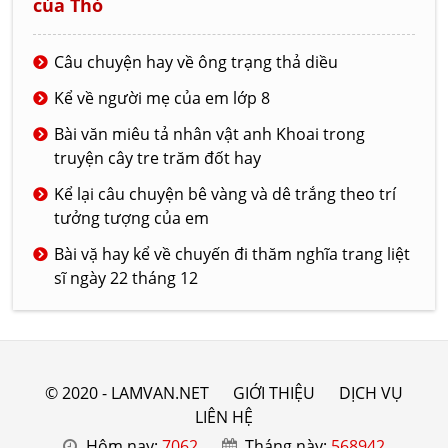
của Thỏ
Câu chuyện hay về ông trạng thả diều
Kể về người mẹ của em lớp 8
Bài văn miêu tả nhân vật anh Khoai trong
truyện cây tre trăm đốt hay
Kể lại câu chuyện bê vàng và dê trắng theo trí
tưởng tượng của em
Bài vặ hay kể về chuyến đi thăm nghĩa trang liệt
sĩ ngày 22 tháng 12
© 2020 - LAMVAN.NET
GIỚI THIỆU
DỊCH VỤ
LIÊN HỆ
Hôm nay:
7062
Tháng này:
568942