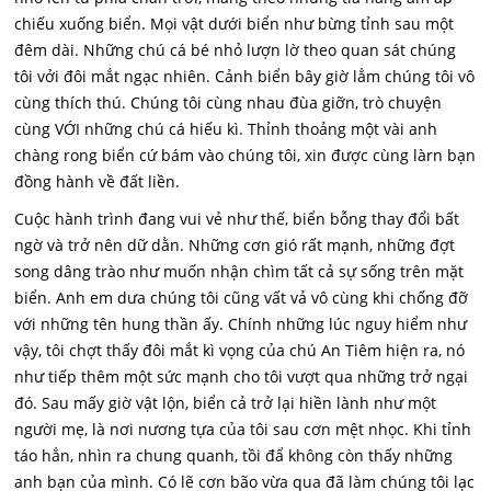
chiếu xuống biển. Mọi vật dưới biển như bừng tỉnh sau một
đêm dài. Những chú cá bé nhỏ lượn lờ theo quan sát chúng
tôi vởi đôi mắt ngạc nhiên. Cảnh biển bây giờ lẳm chúng tôi vô
cùng thích thú. Chúng tôi cùng nhau đùa giỡn, trò chuyện
cùng VỚI những chú cá hiếu kì. Thỉnh thoảng một vài anh
chàng rong biển cứ bám vào chúng tôi, xin được cùng làrn bạn
đồng hành về đất liền.
Cuộc hành trình đang vui vẻ như thế, biển bỗng thay đổi bất
ngờ và trở nên dữ dằn. Những cơn gió rất mạnh, những đợt
song dâng trào như muốn nhận chìm tất cả sự sống trên mặt
biển. Anh em dưa chúng tôi cũng vất vả vô cùng khi chống đỡ
với những tên hung thần ấy. Chính những lúc nguy hiểm như
vậy, tôi chợt thấy đôi mắt kì vọng của chú An Tiêm hiện ra, nó
như tiếp thêm một sức mạnh cho tôi vượt qua những trở ngại
đó. Sau mấy giờ vật lộn, biển cả trở lại hiền lành như một
người mẹ, là nơi nương tựa của tôi sau cơn mệt nhọc. Khi tỉnh
táo hẳn, nhìn ra chung quanh, tồi đẩ không còn thấy những
anh bạn của mình. Có lẽ cơn bão vừa qua đã làm chúng tôi lạc