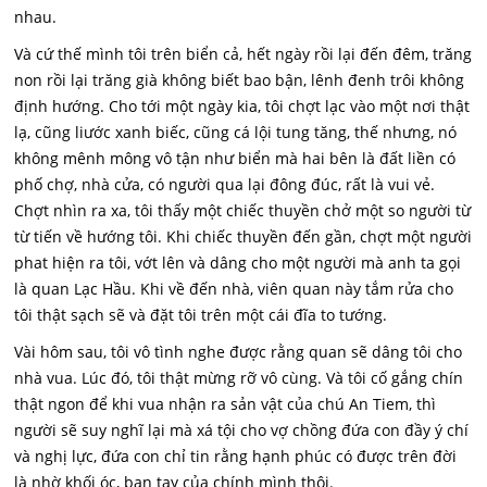
nhau.
Và cứ thế mình tôi trên biển cả, hết ngày rồi lại đến đêm, trăng
non rồi lại trăng già không biết bao bận, lênh đenh trôi không
định hướng. Cho tới một ngày kia, tôi chợt lạc vào một nơi thật
lạ, cũng liước xanh biếc, cũng cá lội tung tăng, thế nhưng, nó
không mênh mông vô tận như biển mà hai bên là đất liền có
phố chợ, nhà cửa, có người qua lại đông đúc, rất là vui vẻ.
Chợt nhìn ra xa, tôi thấy một chiếc thuyền chở một so người từ
từ tiến về hướng tôi. Khi chiếc thuyền đến gần, chợt một người
phat hiện ra tôi, vớt lên và dâng cho một người mà anh ta gọi
là quan Lạc Hầu. Khi về đến nhà, viên quan này tắm rửa cho
tôi thật sạch sẽ và đặt tôi trên một cái đĩa to tướng.
Vài hôm sau, tôi vô tình nghe được rằng quan sẽ dâng tôi cho
nhà vua. Lúc đó, tôi thật mừng rỡ vô cùng. Và tôi cố gắng chín
thật ngon để khi vua nhận ra sản vật của chú An Tiem, thì
người sẽ suy nghĩ lại mà xá tội cho vợ chồng đứa con đầy ý chí
và nghị lực, đứa con chỉ tin rằng hạnh phúc có được trên đời
là nhờ khối óc, ban tay của chính mình thôi.