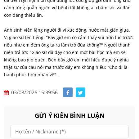
đã đem lại một món quà đúng lúc cứu giúp gia đình ông khỏi
cảnh túng quẫn người vợ bệnh tật không ai chăm sóc và đàn
con đang thiếu ăn.
Anh sinh viên lặng người đi vì xúc động, nước mắt giàn giụa.
Vị giáo sư lên tiếng: "Bây giờ em có cảm thấy vui hơn lúc trước
nếu như em đem ông ta ra làm trò đùa không?" Người thanh
niên trả lời: "Giáo sư đã dạy cho em một bài học mà em sẽ
không bao giờ quên. Đến bây giờ em mới hiểu được ý nghĩa
thật sự của câu nói mà trước đây em không hiểu: "Cho đi là
hạnh phúc hơn nhận về"…
03/08/2026 15:39:56
GỬI Ý KIẾN BÌNH LUẬN