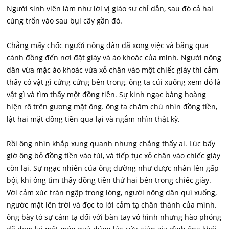
Người sinh viên làm như lời vị giáo sư chỉ dẫn, sau đó cả hai
cùng trốn vào sau bụi cây gần đó.
Chẳng mấy chốc người nông dân đã xong việc và băng qua
cánh đồng đến nơi đặt giày và áo khoác của mình. Người nông
dân vừa mặc áo khoác vừa xỏ chân vào một chiếc giày thì cảm
thấy có vật gì cứng cứng bên trong, ông ta cúi xuống xem đó là
vật gì và tìm thấy một đồng tiền. Sự kinh ngạc bàng hoàng
hiện rõ trên gương mặt ông. ông ta chăm chú nhìn đồng tiền,
lật hai mặt đồng tiền qua lại và ngắm nhìn thật kỹ.
Rồi ông nhìn khắp xung quanh nhưng chẳng thấy ai. Lúc bấy
giờ ông bỏ đồng tiền vào túi, và tiếp tục xỏ chân vào chiếc giày
còn lại. Sự ngạc nhiên của ông dường như được nhân lên gấp
bội, khi ông tìm thấy đồng tiền thứ hai bên trong chiếc giày.
Với cảm xúc tràn ngập trong lòng, người nông dân quì xuống,
ngước mặt lên trời và đọc to lời cảm tạ chân thành của mình.
ông bày tỏ sự cảm tạ đối với bàn tay vô hình nhưng hào phóng