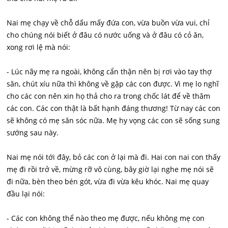
Nai mẹ chạy về chỗ dấu mấy đứa con, vừa buồn vừa vui, chỉ
cho chúng nói biết ở đâu có nước uống và ở đâu có cỏ ăn,
xong rơi lệ mà nói:
- Lúc nãy mẹ ra ngoài, không cẩn thận nên bị rơi vào tay thợ
săn, chút xíu nữa thì không về gặp các con được. Vì mẹ lo nghĩ
cho các con nên xin họ thả cho ra trong chốc lát để về thăm
các con. Các con thật là bất hạnh đáng thương! Từ nay các con
sẽ không có mẹ săn sóc nữa. Mẹ hy vọng các con sẽ sống sung
sướng sau này.
Nai mẹ nói tới đây, bỏ các con ở lại mà đi. Hai con nai con thấy
mẹ đi rồi trở về, mừng rỡ vô cùng, bây giờ lại nghe mẹ nói sẽ
đi nữa, bèn theo bén gót, vừa đi vừa kêu khóc. Nai mẹ quay
đầu lại nói:
- Các con không thể nào theo mẹ được, nếu không mẹ con