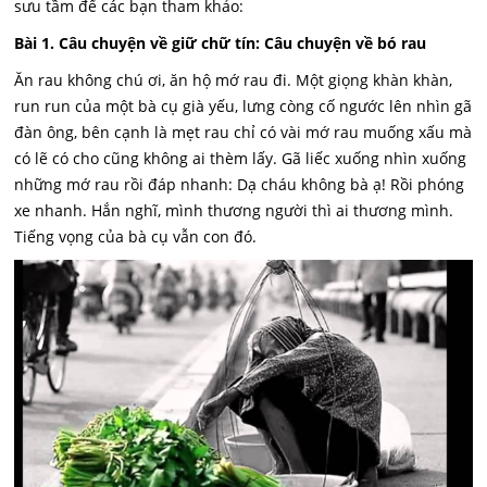
sưu tầm để các bạn tham khảo:
Bài 1. Câu chuyện về giữ chữ tín: Câu chuyện về bó rau
Ăn rau không chú ơi, ăn hộ mớ rau đi. Một giọng khàn khàn,
run run của một bà cụ già yếu, lưng còng cố ngước lên nhìn gã
đàn ông, bên cạnh là mẹt rau chỉ có vài mớ rau muống xấu mà
có lẽ có cho cũng không ai thèm lấy. Gã liếc xuống nhìn xuống
những mớ rau rồi đáp nhanh: Dạ cháu không bà ạ! Rồi phóng
xe nhanh. Hắn nghĩ, mình thương người thì ai thương mình.
Tiếng vọng của bà cụ vẫn con đó.