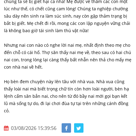
chúng ta sẽ bị giết hại cả nhà! Mẹ được về thăm các con một
lúc như thế, có chết cũng cam lòng! Chúng ta nghiệp chướng
sâu dày nên sinh ra làm súc sinh, nay còn gặp thảm trạng bị
bắt bị giết. Mẹ chết đi rồi, mong các con lập nguyện vững chải
là không bao giờ tái sinh làm thú vật nữa!
Nhưng nai con nào có nghe lời nai mẹ, nhất định theo mẹ cho
đến chỗ có cái hố. Thợ săn thấy nai mẹ về, theo sau có hai chú
nai con, trong lòng lại càng thấy bất nhẫn nên thả cho mấy mẹ
con nhà nai về hết.
Họ bèn đem chuyện này lên tâu với nhà vua. Nhà vua cũng
thấy loài nai mà biết trọng chữ tín còn hơn loài người, bèn hạ
lệnh cấm săn bắn nai, cho nên từ đó bầy nai mới gọi bạn kết
lũ mà sống tự do, đi lại chơi đùa tự tại trên những cánh đồng
cỏ.
03/08/2026 15:39:56