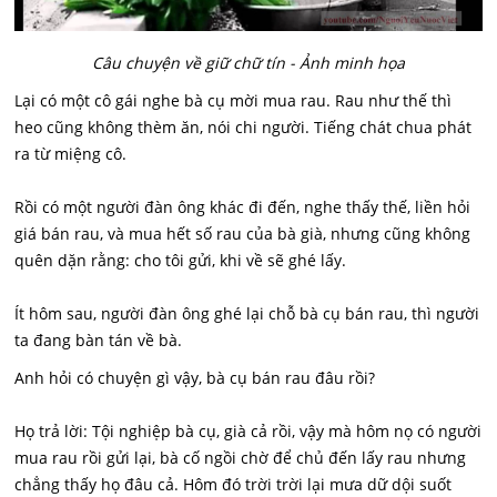
Câu chuyện về giữ chữ tín - Ảnh minh họa
Lại có một cô gái nghe bà cụ mời mua rau. Rau như thế thì
heo cũng không thèm ăn, nói chi người. Tiếng chát chua phát
ra từ miệng cô.
Rồi có một người đàn ông khác đi đến, nghe thấy thế, liền hỏi
giá bán rau, và mua hết số rau của bà già, nhưng cũng không
quên dặn rằng: cho tôi gửi, khi về sẽ ghé lấy.
Ít hôm sau, người đàn ông ghé lại chỗ bà cụ bán rau, thì người
ta đang bàn tán về bà.
Anh hỏi có chuyện gì vậy, bà cụ bán rau đâu rồi?
Họ trả lời: Tội nghiệp bà cụ, già cả rồi, vậy mà hôm nọ có người
mua rau rồi gửi lại, bà cố ngồi chờ để chủ đến lấy rau nhưng
chẳng thấy họ đâu cả. Hôm đó trời trời lại mưa dữ dội suốt