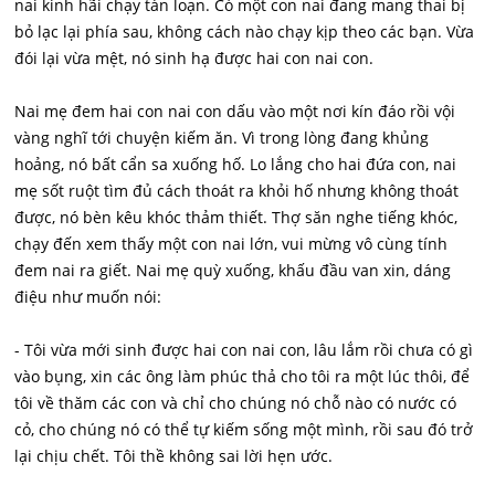
nai kinh hãi chạy tán loạn. Có một con nai đang mang thai bị
bỏ lạc lại phía sau, không cách nào chạy kịp theo các bạn. Vừa
đói lại vừa mệt, nó sinh hạ được hai con nai con.
Nai mẹ đem hai con nai con dấu vào một nơi kín đáo rồi vội
vàng nghĩ tới chuyện kiếm ăn. Vì trong lòng đang khủng
hoảng, nó bất cẩn sa xuống hố. Lo lắng cho hai đứa con, nai
mẹ sốt ruột tìm đủ cách thoát ra khỏi hố nhưng không thoát
được, nó bèn kêu khóc thảm thiết. Thợ săn nghe tiếng khóc,
chạy đến xem thấy một con nai lớn, vui mừng vô cùng tính
đem nai ra giết. Nai mẹ quỳ xuống, khấu đầu van xin, dáng
điệu như muốn nói:
- Tôi vừa mới sinh được hai con nai con, lâu lắm rồi chưa có gì
vào bụng, xin các ông làm phúc thả cho tôi ra một lúc thôi, để
tôi về thăm các con và chỉ cho chúng nó chỗ nào có nước có
cỏ, cho chúng nó có thể tự kiếm sống một mình, rồi sau đó trở
lại chịu chết. Tôi thề không sai lời hẹn ước.