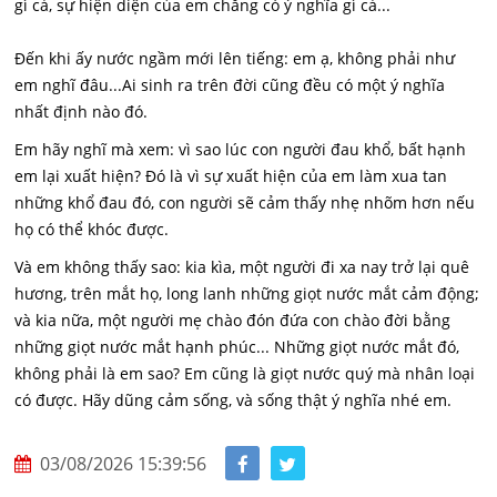
gì cả, sự hiện diện của em chẳng có ý nghĩa gì cả...
Đến khi ấy nước ngầm mới lên tiếng: em ạ, không phải như
em nghĩ đâu...Ai sinh ra trên đời cũng đều có một ý nghĩa
nhất định nào đó.
Em hãy nghĩ mà xem: vì sao lúc con người đau khổ, bất hạnh
em lại xuất hiện? Đó là vì sự xuất hiện của em làm xua tan
những khổ đau đó, con người sẽ cảm thấy nhẹ nhõm hơn nếu
họ có thể khóc được.
Và em không thấy sao: kia kìa, một người đi xa nay trở lại quê
hương, trên mắt họ, long lanh những giọt nước mắt cảm động;
và kia nữa, một người mẹ chào đón đứa con chào đời bằng
những giọt nước mắt hạnh phúc... Những giọt nước mắt đó,
không phải là em sao? Em cũng là giọt nước quý mà nhân loại
có được. Hãy dũng cảm sống, và sống thật ý nghĩa nhé em.
03/08/2026 15:39:56