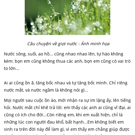
Câu chuyện về giọt nước - Ảnh minh họa
Nước sông, suối, ao hồ... cũng nhao nhao lên, tự hào không
kém: bọn em cũng không thua các anh, bọn em cũng có vai trò
to lớn...
Ai ai cũng ồn ã, tâng bốc nhau và tự tâng bốc mình. Chỉ riêng
nước mắt, và nước ngầm là không nói gì...
Mọi người sau cuộc ồn ào, mới nhận ra sự im lặng ấy, lên tiếng
hỏi. Nước mắt chỉ khẽ trả lời: em thấy các anh ai cũng vĩ đại, ai
cũng có ích cho đời...Còn riêng em, khi em xuất hiện, chỉ là
những lúc con người đau khổ, bất hạnh...Em không biết em
sinh ra trên đời này để làm gì, vì em thấy em chẳng giúp được