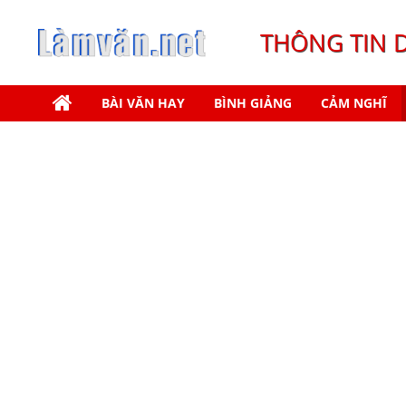
THÔNG TIN 
BÀI VĂN HAY
BÌNH GIẢNG
CẢM NGHĨ