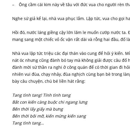
– Ông cầm cái kim này về tâu với đức vua cho người rèn thà
Nghe sứ giả kể lại, nhà vua phục lắm. Lập tức, vua cho gọi 
Hồi đó, nước láng giềng cậy lớn lăm le muốn cướp nước ta. 
mang sang một chiếc vỏ ốc vặn rất dài và rỗng hai đầu, đố l
Nhà vua lập tức triệu các đại thán vào cung để hỏi ý kiến. 
nát óc nhưng cũng đành bó tay mà không giải được câu đố hi
đành mời sứ thần ra nghi ở công quán để có thời gian đi hỏ
nhiên vui đùa, chạy nhảy, đùa nghịch cùng bạn bè trong làn
bày câu chuyện, chú bé liền hát rằng:
Tang tình tang! Tính tình tang
Bắt con kiến càng buộc chi ngang lưng
Bên thời lấy giấy mà bưng
Bên thời bôi mỡ, kiến mừng kiến sang
Tang tình tang…