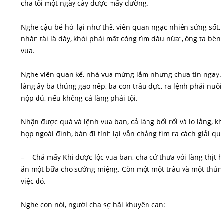
cha tôi một ngày cày được mấy đường.
Nghe cậu bé hỏi lại như thế, viên quan ngạc nhiên sửng sốt
nhân tài là đây, khỏi phải mất công tìm đâu nữa”, ông ta bèn 
vua.
Nghe viên quan kể, nhà vua mừng lắm nhưng chưa tin ngay. 
làng ấy ba thúng gạo nếp, ba con trâu đực, ra lệnh phải nu
nộp đủ, nếu không cả làng phải tội.
Nhận được quà và lệnh vua ban, cả làng bối rối và lo lắng, 
họp ngoài đình, bàn đi tính lại vẫn chẳng tìm ra cách giải quy
– Chả mấy Khi được lộc vua ban, cha cứ thưa với làng thịt 
ăn một bữa cho sướng miệng. Còn một một trâu và một thúng g
việc đó.
Nghe con nói, người cha sợ hãi khuyên can: