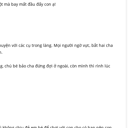
dột mà bay mất đầu đấy con ạ!
chuyện với các cụ trong làng. Mọi người ngờ vực, bắt hai cha
n.
g, chú bé bảo cha đứng đợi ở ngoài, còn mình thì rình lúc
 không chịu đẻ em bé để chơi với con cho có bạn nên con