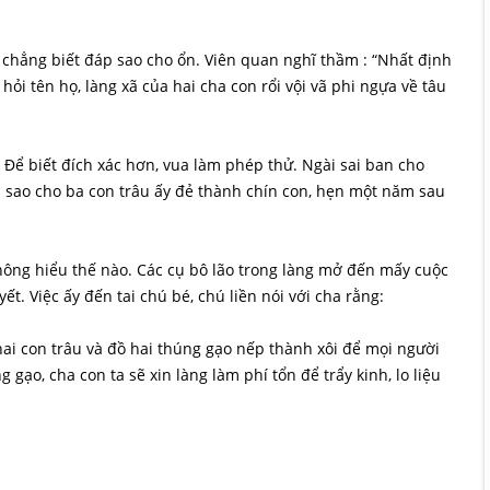
, chẳng biết đáp sao cho ổn. Viên quan nghĩ thầm : “Nhất định
hỏi tên họ, làng xã của hai cha con rổi vội vã phi ngựa về tâu
Để biết đích xác hơn, vua làm phép thử. Ngài sai ban cho
ôi sao cho ba con trâu ấy đẻ thành chín con, hẹn một năm sau
không hiểu thế nào. Các cụ bô lão trong làng mở đến mấy cuộc
ết. Việc ấy đến tai chú bé, chú liền nói với cha rằng:
hai con trâu và đồ hai thúng gạo nếp thành xôi để mọi người
ạo, cha con ta sẽ xin làng làm phí tổn để trẩy kinh, lo liệu