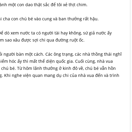
nh một con dao thật sắc để tôi xẻ thịt chim.
hai cha con chú bé vào cung và ban thưởng rất hậu.
Để dò xem nước ta có người tài hay không, sứ giả nước ấy
àm sao xâu được sợi chi qua đường ruột ốc.
Mỗi người bàn một cách. Các ông trạng, các nhà thồng thái nghĩ
ểm hóc ấy thì mất thể diện quốc gia. Cuối cùng, nhà vua
i chú bé. Từ hôm lãnh thưởng ở kinh đô về, chú bé vẫn hồn
g. Khi nghe viện quan mang dụ chi của nhà vua đến và trình