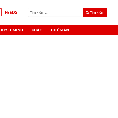
FEEDS
Tìm kiếm
HUYẾT MINH
KHÁC
THƯ GIÃN