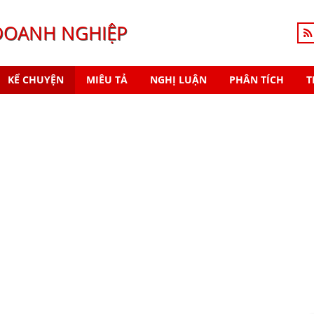
DOANH NGHIỆP
KỂ CHUYỆN
MIÊU TẢ
NGHỊ LUẬN
PHÂN TÍCH
T