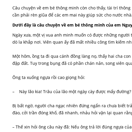
Câu chuyện về em bé thông minh còn cho thấy, tài trí thông
cần phải rèn giũa để các em mai này giúp sức cho nước nhà
Dưới đây là câu chuyện về em bé thông minh của em Nguy
Ngày xưa, một vị vua anh minh muốn có được những người tài 
dò la khắp nơi. Viên quan ấy đã mất nhiều công tìm kiếm như
Một hôm, ồng ta đi qua cánh đồng làng nọ, thấy hai cha co
đập đất. Tuy trong bụng đã có phần chán nản, song viên qua
Ông ta xuống ngựa rồi cao giọng hỏi:
– Này lão kia! Trâu của lão một ngày cày được mấy đường?
Bị bất ngờ, người cha ngạc nhiên đứng ngẩn ra chưa biết trả l
đào, cởi trần đóng khố, đã nhanh, nhảu hỏi vặn lại quan rằn
– Thế xin hỏi ông câu này đã: Nếu ông trả lời đúng ngựa của