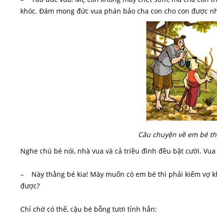
khóc. Đám mong đức vua phán bảo cha con cho con được n
Câu chuyện về em bé th
Nghe chú bé nói, nhà vua và cả triều đình đều bật cười. Vua
– Này thằng bé kia! Mày muốn có em bé thì phải kiếm vợ kh
được?
Chỉ chờ có thế, cậu bé bỗng tươi tỉnh hẳn: