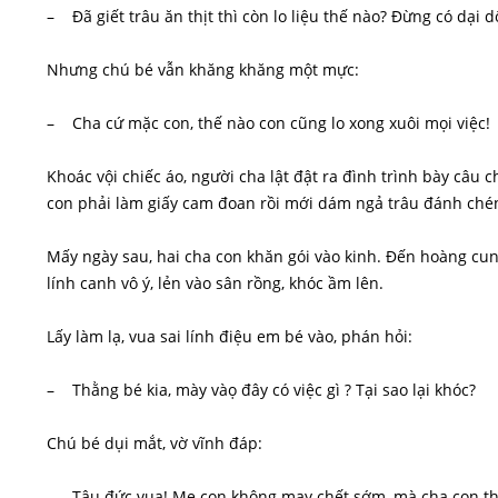
– Đã giết trâu ăn thịt thì còn lo liệu thế nào? Đừng có dại 
Nhưng chú bé vẫn khăng khăng một mực:
– Cha cứ mặc con, thế nào con cũng lo xong xuôi mọi việc!
Khoác vội chiếc áo, người cha lật đật ra đình trình bày câu 
con phải làm giấy cam đoan rồi mới dám ngả trâu đánh ché
Mấy ngày sau, hai cha con khăn gói vào kinh. Đến hoàng cun
lính canh vô ý, lẻn vào sân rồng, khóc ầm lên.
Lấy làm lạ, vua sai lính điệu em bé vào, phán hỏi:
– Thằng bé kia, mày vàọ đây có việc gì ? Tại sao lại khóc?
Chú bé dụi mắt, vờ vĩnh đáp:
– Tâu đức vua! Mẹ con không may chết sớm, mà cha con thì