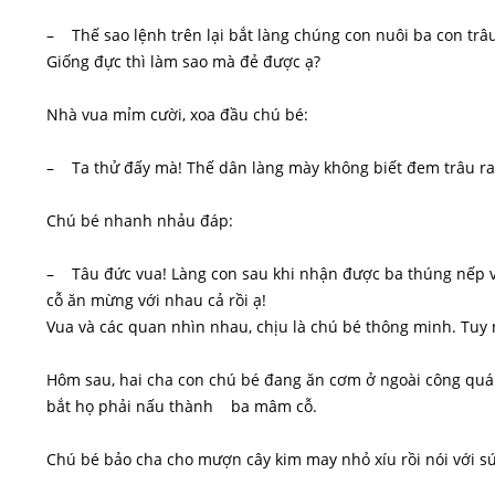
– Thế sao lệnh trên lại bắt làng chúng con nuôi ba con tr
Giống đực thì làm sao mà đẻ được ạ?
Nhà vua mỉm cười, xoa đầu chú bé:
– Ta thử đấy mà! Thế dân làng mày không biết đem trâu ra 
Chú bé nhanh nhảu đáp:
– Tâu đức vua! Làng con sau khi nhận được ba thúng nếp và
cỗ ăn mừng với nhau cả rồi ạ!
Vua và các quan nhìn nhau, chịu là chú bé thông minh. Tuy
Hôm sau, hai cha con chú bé đang ăn cơm ở ngoài công quán 
bắt họ phải nấu thành ba mâm cỗ.
Chú bé bảo cha cho mượn cây kim may nhỏ xíu rồi nói với sứ