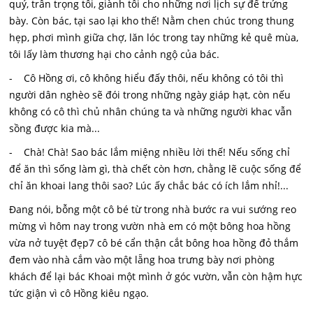
quý, trân trọng tôi, giành tôi cho những nơi lịch sự để trứng
bày. Còn bác, tại sao lại kho thế! Nằm chen chúc trong thung
hẹp, phơi mình giữa chợ, lăn lóc trong tay những kẻ quê mùa,
tôi lấy làm thương hại cho cảnh ngộ của bác.
- Cô Hồng ơi, cô không hiểu đấy thôi, nếu không có tôi thì
người dân nghèo sẽ đói trong những ngày giáp hạt, còn nếu
không có cô thì chủ nhân chúng ta và những người khac vẫn
sồng được kia mà...
- Chà! Chà! Sao bác lắm miệng nhiều lời thế! Nếu sống chỉ
để ăn thì sống làm gì, thà chết còn hơn, chằng lẽ cuộc sống để
chỉ ăn khoai lang thôi sao? Lúc ấy chắc bác có ích lắm nhỉ!...
Đang nói, bỗng một cô bé từ trong nhà bước ra vui sướng reo
mừng vì hôm nay trong vườn nhà em có một bông hoa hồng
vừa nở tuyệt đẹp7 cô bé cẩn thận cắt bông hoa hồng đỏ thắm
đem vào nhà cắm vào một lẵng hoa trưng bày nơi phòng
khách để lại bác Khoai một mình ở góc vườn, vẫn còn hậm hực
tức giận vì cô Hồng kiêu ngạo.