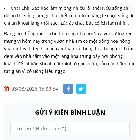
- Chà! Chà! Sao bác lắm miệng nhiều lời thế! Nếu sống chỉ
để ăn thì sống làm gì, thà chết còn hơn, chằng lẽ cuộc sống để
chỉ ăn khoai lang thôi sao? Lúc ấy chắc bác có ích lắm nhỉ!...
Đang nói, bỗng một cô bé từ trong nhà bước ra vui sướng reo
mừng vì hôm nay trong vườn nhà em có một bông hoa hồng
vừa nở tuyệt đẹp7 cô bé cẩn thận cắt bông hoa hồng đỏ thắm
đem vào nhà cắm vào một lẵng hoa trưng bày nơi phòng
khách để lại bác Khoai một mình ở góc vườn, vẫn còn hậm hực
tức giận vì cô Hồng kiêu ngạo.
03/08/2026 15:39:54
GỬI Ý KIẾN BÌNH LUẬN