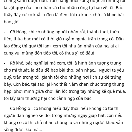
chẳng sánh được đâu. Tôi chẳng nuôi song được ai nhưng tôi
là vật quý của chu nhân và chủ nhân cũng tự hào về tôi. Bấc
thấy đấy cứ có khẩch đen là đem tôi ra khoe, chớ có khoe bác
bao giờ.
- Cô Hồng, chỉ có những người nhàn rỗi, thảnh thơi, thừa
tiền, thừa bac mới có thời giờ ngắm nghía trân trọng cô. Dân
lao động thì quý tôi lam, xem tôi như ân nhân của họ, ai ai
cung vui mừng đón tiếp tôi, có thua gì cô đâu!
- Rồ khổ, bác nghĩ lại mà xem, tôi là hình ảnh tượng trưng
cho mĩ thuật, là đầu đề bao bài thơ, bản nhạc... Người ta yêu
quý, trân trọng tôi, giành tôi cho những nơi lịch sự để trứng
bày. Còn bác, tại sao lại kho thế! Nằm chen chúc trong thung
hẹp, phơi mình giữa chợ, lăn lóc trong tay những kẻ quê mùa,
tôi lấy làm thương hại cho cảnh ngộ của bác.
- Cô Hồng ơi, cô không hiểu đấy thôi, nếu không có tôi thì
người dân nghèo sẽ đói trong những ngày giáp hạt, còn nếu
không có cô thì chủ nhân chúng ta và những người khac vẫn
sồng được kia mà...