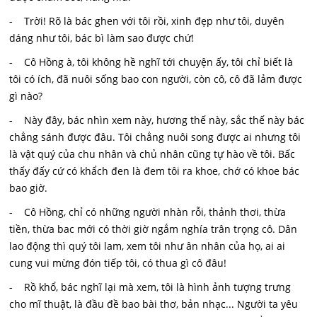
- Trời! Rõ là bác ghen với tôi rồi, xinh đẹp như tôi, duyên
dáng như tôi, bác bì làm sao được chứ!
- Cô Hồng à, tôi không hề nghĩ tới chuyện ấy, tôi chỉ biết là
tôi có ích, đã nuôi sống bao con người, còn cô, cô đã lảm được
gì nào?
- Này đây, bác nhìn xem này, hương thế này, sắc thế này bác
chẳng sánh được đâu. Tôi chẳng nuôi song được ai nhưng tôi
là vật quý của chu nhân và chủ nhân cũng tự hào về tôi. Bấc
thấy đấy cứ có khẩch đen là đem tôi ra khoe, chớ có khoe bác
bao giờ.
- Cô Hồng, chỉ có những người nhàn rỗi, thảnh thơi, thừa
tiền, thừa bac mới có thời giờ ngắm nghía trân trọng cô. Dân
lao động thì quý tôi lam, xem tôi như ân nhân của họ, ai ai
cung vui mừng đón tiếp tôi, có thua gì cô đâu!
- Rồ khổ, bác nghĩ lại mà xem, tôi là hình ảnh tượng trưng
cho mĩ thuật, là đầu đề bao bài thơ, bản nhạc... Người ta yêu