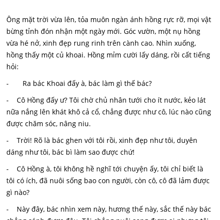
Ông mặt trời vừa lên, tỏa muôn ngàn ánh hồng rực rỡ, mọi vật
bừng tỉnh đón nhận một ngày mới. Góc vườn, một nụ hồng
vừa hé nở, xinh đẹp rung rinh trên cành cao. Nhìn xuống,
hồng thấy một củ khoai. Hồng mỉm cười lấy dáng, rồi cất tiếng
hỏi:
- Ra bác Khoai đấy à, bác làm gì thế bác?
- Cô Hồng đấy ư? Tôi chờ chủ nhân tưới cho ít nước, kẻo lát
nữa nắng lên khát khô cả cổ, chẳng được như cô, lúc nào cũng
được chăm sóc, nâng niu.
- Trời! Rõ là bác ghen với tôi rồi, xinh đẹp như tôi, duyên
dáng như tôi, bác bì làm sao được chứ!
- Cô Hồng à, tôi không hề nghĩ tới chuyện ấy, tôi chỉ biết là
tôi có ích, đã nuôi sống bao con người, còn cô, cô đã lảm được
gì nào?
- Này đây, bác nhìn xem này, hương thế này, sắc thế này bác