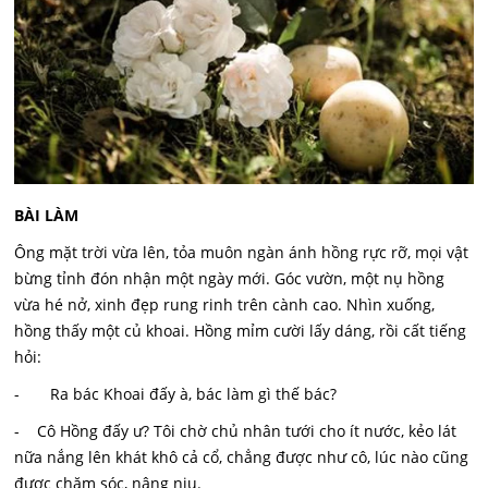
BÀI LÀM
Ông mặt trời vừa lên, tỏa muôn ngàn ánh hồng rực rỡ, mọi vật
bừng tỉnh đón nhận một ngày mới. Góc vườn, một nụ hồng
vừa hé nở, xinh đẹp rung rinh trên cành cao. Nhìn xuống,
hồng thấy một củ khoai. Hồng mỉm cười lấy dáng, rồi cất tiếng
hỏi:
- Ra bác Khoai đấy à, bác làm gì thế bác?
- Cô Hồng đấy ư? Tôi chờ chủ nhân tưới cho ít nước, kẻo lát
nữa nắng lên khát khô cả cổ, chẳng được như cô, lúc nào cũng
được chăm sóc, nâng niu.