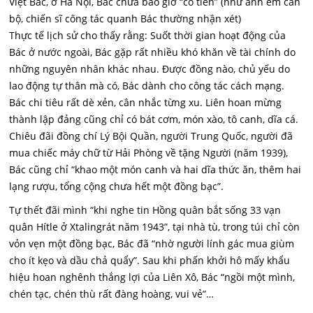
Việt Bắc, ở Hà Nội, Bác chưa bao giờ “có tiền” (như anh em cán
bộ, chiến sĩ công tác quanh Bác thường nhận xét)
Thực tế lịch sử cho thấy rằng: Suốt thời gian hoạt động của
Bác ở nước ngoài, Bác gặp rất nhiều khó khăn về tài chính do
những nguyên nhân khác nhau. Được đồng nào, chủ yếu do
lao động tự thân mà có, Bác dành cho công tác cách mạng.
Bác chi tiêu rất dè xẻn, cân nhắc từng xu. Liên hoan mừng
thành lập đảng cũng chỉ có bát cơm, món xào, tô canh, dĩa cá.
Chiêu đãi đồng chí Lý Bội Quần, người Trung Quốc, người đã
mua chiếc máy chữ từ Hải Phòng về tặng Người (năm 1939),
Bác cũng chỉ “khao một món canh và hai dĩa thức ăn, thêm hai
lạng rượu, tổng cộng chưa hết một đồng bạc”.
Tự thết đãi mình “khi nghe tin Hồng quân bắt sống 33 vạn
quân Hítle ở Xtalingrát năm 1943”, tại nhà tù, trong túi chỉ còn
vỏn vẹn một đồng bạc, Bác đã “nhờ người lính gác mua giùm
cho ít kẹo và dầu chả quẩy”. Sau khi phấn khởi hô mấy khẩu
hiệu hoan nghênh thắng lợi của Liên Xô, Bác “ngồi một mình,
chén tạc, chén thù rất đàng hoàng, vui vẻ”…