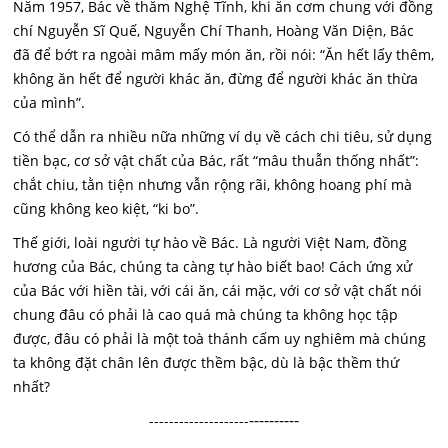
Năm 1957, Bác về thăm Nghệ Tĩnh, khi ăn cơm chung với đồng
chí Nguyễn Sĩ Quế, Nguyễn Chí Thanh, Hoàng Văn Diện, Bác
đã để bớt ra ngoài mâm mấy món ăn, rồi nói: “Ăn hết lấy thêm,
không ăn hết để người khác ăn, đừng để người khác ăn thừa
của mình”.
Có thể dẫn ra nhiều nữa những ví dụ về cách chi tiêu, sử dụng
tiền bạc, cơ sở vật chất của Bác, rất “mâu thuẫn thống nhất”:
chắt chiu, tằn tiện nhưng vẫn rộng rãi, không hoang phí mà
cũng không keo kiệt, “ki bo”.
Thế giới, loài người tự hào về Bác. Là người Việt Nam, đồng
hương của Bác, chúng ta càng tự hào biết bao! Cách ứng xử
của Bác với hiền tài, với cái ăn, cái mặc, với cơ sở vật chất nói
chung đâu có phải là cao quá mà chúng ta không học tập
được, đâu có phải là một toà thánh cấm uy nghiêm mà chúng
ta không đặt chân lên được thềm bậc, dù là bậc thềm thứ
nhất?
----------
--------------------