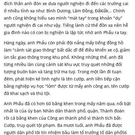
đích thân anh đón xe dưa người nghiện đi đến các trường cai
ở nhiều tỉnh xa như: Bình Dương, Lâm Đồng, Đắklắk... Chính
anh cũng không hiểu sao mình "mát tay" trong khoản "dụ"
người nghiện đi cai như vậy. Tiếng lành cứ thế đồn xa nên hễ
gia đình nào có con bị nghiện là lập tức nhờ anh Phẩu ra tay.
Hàng ngày, anh Phẩu còn phải đội nắng mấy tiếng đồng hồ
làm "cảnh sát giao thông" bất dắc dĩ để điều khiển xe cộ, giảm
ùn tắc giao thông trong khu phố. Không những thế, anh đã
từng nhiều lân cùng cảnh sát khu vực truy quét những đối
tượng buôn bán và tàng trữ ma tuý. Trong một lần đi tuạn
đêm, phát hiện kẻ tình nghi là tên cướp, anh liền tiếp cận
bằng nghiệp vụ học "lỏm" được từ mấy anh công an, tên cướp
đã khai sạch và thú tội.
Anh Phẩu đã có hơn 60 bằng khen trong mấy năm qua, nổi bật
nhất là của ủy ban Nhân dân thành phố, quận, Thành đoàn
rồi cả bằng khen của Công an thành phố vì thành tích bắt-
Cướp, truy quét tội phạm. Ba mươi tuổi, anh Phẩu đã được
người dân phố tôi tín nhiệm bầu làm tổ trưởng tổ dân phố56