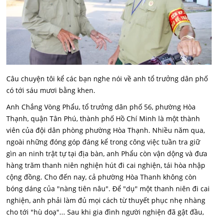
Câu chuyện tôi kể các bạn nghe nói về anh tổ trưởng dân phố
có tới sáu mươi bằng khen.
Anh Chắng Vòng Phẩu, tổ trưởng dân phố 56, phường Hòa
Thạnh, quận Tân Phú, thành phố Hồ Chí Minh là một thành
viên của đội dân phòng phường Hòa Thạnh. Nhiều năm qua,
ngoài những đóng góp đáng kể trong công việc tuần tra giữ
gìn an ninh trật tự tại địa bàn, anh Phẩu còn vận dộng và đưa
hàng trăm thanh niên nghiện hút đi cai nghiện, tái hòa nhập
cộng đồng. Cho đến nay, cả phường Hòa Thanh không còn
bóng dáng của "nàng tiên nâu". Để "dụ" một thanh niên đi cai
nghiện, anh phải làm đủ mọi cách từ thuyết phục nhẹ nhàng
cho tới "hù doạ"... Sau khi gia đình người nghiện đã gật đầu,