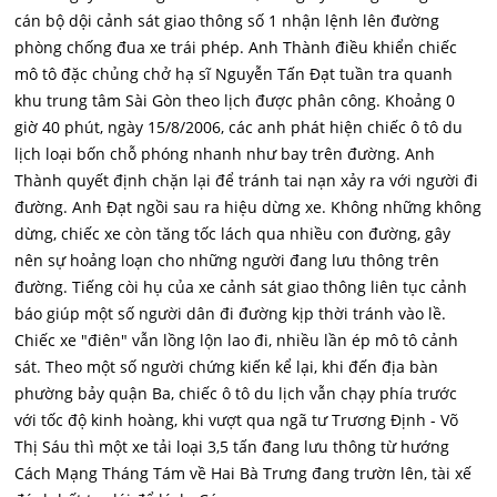
cán bộ dội cảnh sát giao thông số 1 nhận lệnh lên đường
phòng chống đua xe trái phép. Anh Thành điều khiển chiếc
mô tô đặc chủng chở hạ sĩ Nguyễn Tấn Đạt tuần tra quanh
khu trung tâm Sài Gòn theo lịch được phân công. Khoảng 0
giờ 40 phút, ngày 15/8/2006, các anh phát hiện chiếc ô tô du
lịch loại bốn chỗ phóng nhanh như bay trên đường. Anh
Thành quyết định chặn lại để tránh tai nạn xảy ra với người đi
đường. Anh Đạt ngồi sau ra hiệu dừng xe. Không những không
dừng, chiếc xe còn tăng tốc lách qua nhiều con đường, gây
nên sự hoảng loạn cho những người đang lưu thông trên
đường. Tiếng còi hụ của xe cảnh sát giao thông liên tục cảnh
báo giúp một số người dân đi đường kịp thời tránh vào lề.
Chiếc xe "điên" vẫn lồng lộn lao đi, nhiều lần ép mô tô cảnh
sát. Theo một số người chứng kiến kể lại, khi đến địa bàn
phường bảy quận Ba, chiếc ô tô du lịch vẫn chạy phía trước
với tốc độ kinh hoàng, khi vượt qua ngã tư Trương Định - Võ
Thị Sáu thì một xe tải loại 3,5 tấn đang lưu thông từ hướng
Cách Mạng Tháng Tám về Hai Bà Trưng đang trườn lên, tài xế