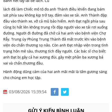
đánh hết tay lái để lách. Cú
lách đã làm Chiếc mô tô đo anh Thành điều khiển đang bám
sát phía sau không kịp trở tay, đâm vào xe tải. Anh Thành đập
đầu vào thành xe, vỡ cả mũ bảo hiểm. Anh Đạt ngồi phía sau
cũng bị hất lên không trung rồi đập người vào xe tải rơi xuống
đường. Người đi đường đã chở cả hai anh vào bệnh viện Chợ
Rẫy. Trung úy Phùng Trung Thành đã mất trước khi vào bệnh
viện do chấn thương sọ não. Còn anh Đạt nhập viện trong tình
trạng hôn mê sâu, thương tích đầy người. Các bác sĩ cho biết:
anh Đạt bị gãy cả hai xương đùi, gãy mệt phần ba xương bả
vai và chấn.thương đầu.
Hành động dũng cảm của hai anh mãi mãi là tấm gương sáng
cho chúng em học tập.
03/08/2026 15:39:54
GỬI Ý KIẾN BÌNH LUẬN