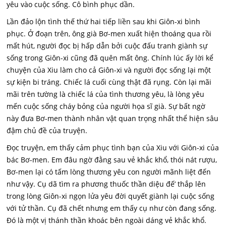
yêu vào cuộc sống. Cô bình phục dần.
Lần đảo lộn tình thế thứ hai tiếp liền sau khi Giôn-xi bình
phục. Ở đoạn trên, ông già Bơ-men xuất hiện thoáng qua rồi
mất hút, người đọc bị hấp dẫn bởi cuộc đấu tranh giành sự
sống trong Giôn-xi cũng đã quên mất ông. Chính lúc ấy lời kể
chuyện của Xiu làm cho cả Giôn-xi và người đọc sống lại một
sự kiện bi tráng. Chiếc lá cuối cùng thật đã rụng. Còn lại mãi
mãi trên tường là chiếc lá của tình thương yêu, là lòng yêu
mến cuộc sống cháy bỏng của người họa sĩ già. Sự bất ngờ
này đưa Bơ-men thành nhân vật quan trọng nhất thể hiện sâu
đậm chủ đề của truyện.
Đọc truyện, em thấy cảm phục tình bạn của Xiu với Giôn-xi của
bác Bơ-men. Em đâu ngờ đằng sau vẻ khắc khổ, thói nát rượu,
Bơ-men lại có tấm lòng thương yêu con người mãnh liệt đến
như vậy. Cụ dã tìm ra phương thuốc thần diệu đế’ thắp lên
trong lòng Giôn-xi ngọn lửa yêu đời quyết giành lại cuộc sống
với tử thần. Cụ đã chết nhưng em thấy cụ như còn đang sống.
Đó là một vị thánh thần khoác bên ngoài dáng vẻ khắc khổ.