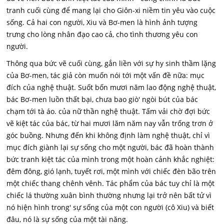
tranh cuối cùng để mang lại cho Giôn-xi niềm tin yêu vào cuộc
sống. Cả hai con người, Xiu và Bơ-men là hình ảnh tượng
trưng cho lòng nhân đạo cao cả, cho tình thương yêu con
người.
Thông qua bức vẽ cuối cùng, gắn liền với sự hy sinh thầm lặng
của Bơ-men, tác giả còn muốn nói tới một vấn đề nữa: mục
đích của nghệ thuật. Suốt bốn mươi năm lao động nghệ thuật,
bác Bơ-men luồn thất bại, chưa bao giò' ngòi bút của bác
chạm tới tà áo. của nữ thần nghệ thuật. Tấm vải chờ đợi bức
vẽ kiệt tác của bác, từ hai mươi lăm năm nay vẫn trống trơn ở
góc buồng. Nhưng đến khi không định làm nghệ thuật, chỉ vì
mục đích giành lại sự sống cho một người, bác đã hoàn thành
bức tranh kiệt tác của mình trong một hoàn cảnh khắc nghiệt:
đêm đông, gió lạnh, tuyết rơi, một mình với chiếc đèn bão trên
một chiếc thang chênh vênh. Tác phẩm của bác tuy chỉ là một
chiếc lá thường xuân bình thường nhưng lại trở nên bất tử vì
nó hiện hình trong' sự sống của một con người (cô Xiu) và biết
đâu, nó là sự sống của một tài năng.