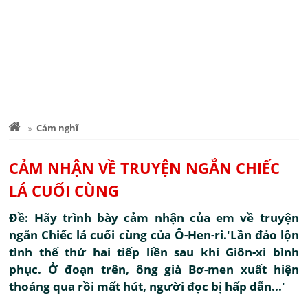
Cảm nghĩ
CẢM NHẬN VỀ TRUYỆN NGẮN CHIẾC
LÁ CUỐI CÙNG
Đề: Hãy trình bày cảm nhận của em về truyện
ngắn Chiếc lá cuối cùng của Ô-Hen-ri.'Lần đảo lộn
tình thế thứ hai tiếp liền sau khi Giôn-xi bình
phục. Ở đoạn trên, ông già Bơ-men xuất hiện
thoáng qua rồi mất hút, người đọc bị hấp dẫn...'