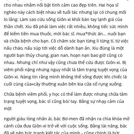
cho nhau nhằm nổi bật tình cảm cao đẹp trên. Hai họa sĩ
nghèo này cách biệt nhau về tuổi tác nhưng lại có chung mối
lo lắng: Làm sao cứu sống Giôn-xi khỏi bàn tay lạnh giá của
thần chết. Xiu đã phải làm việc rất nhiều, không tiếc sức mình
để kiếm tiền mua thuốc, mời bác sĩ, mua*thức ăn... nuôi bạn
và chữa bệnh cho bạn. Cô chăm sóc bạn từng li từng tí, từ việc
nấu cháo, nấu súp tới việc dỗ dành bạn ăn. Xiu đúng là một
người bạn thủy chung, gian nan, hoạn nạn bao giờ cũng có
nhau. Nhưng chỉ như vậy cũng chưa thể cứu được Giôn-xi. Bị
viêm phổi nặng nhưng nguy nhất là tâm trạng tuyệt vọng của
Giôn-xi. Nàng tin rằng mình không thể sống được khi chiếc lá
cuối cùng của«cây thường xuân bên kia cửa sổ rụng xuống.
Chữa bệnh viêm phổi, y học có thể làm được nhưng chữa tâm
trạng tuyệt vọng, bác sĩ cũng bó/ tay. Bằng sự nhạy cảm của
một
người giàu lòng nhân ái, bác Bơ-men đã nhận ra chìa khóa mở
cánh cửa đưa Giôn-xi trở về với cuộc sống. Bằng tài năng, bác
đã vẽ nên bức tranh kiệt tác của mình - cũng chính là bức