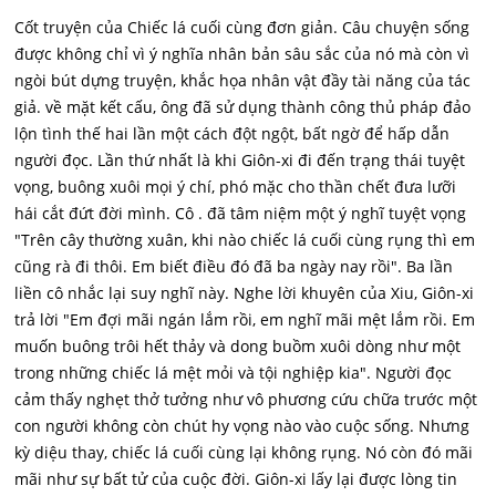
Cốt truyện của Chiếc lá cuối cùng đơn giản. Câu chuyện sống
được không chỉ vì ý nghĩa nhân bản sâu sắc của nó mà còn vì
ngòi bút dựng truyện, khắc họa nhân vật đầy tài năng của tác
giả. về mặt kết cấu, ông đã sử dụng thành công thủ pháp đảo
lộn tình thế hai lần một cách đột ngột, bất ngờ để hấp dẫn
người đọc. Lần thứ nhất là khi Giôn-xi đi đến trạng thái tuyệt
vọng, buông xuôi mọi ý chí, phó mặc cho thần chết đưa lưỡi
hái cắt đứt đời mình. Cô . đã tâm niệm một ý nghĩ tuyệt vọng
"Trên cây thường xuân, khi nào chiếc lá cuối cùng rụng thì em
cũng rà đi thôi. Em biết điều đó đã ba ngày nay rồi". Ba lần
liền cô nhắc lại suy nghĩ này. Nghe lời khuyên của Xiu, Giôn-xi
trả lời "Em đợi mãi ngán lắm rồi, em nghĩ mãi mệt lắm rồi. Em
muốn buông trôi hết thảy và dong buồm xuôi dòng như một
trong những chiếc lá mệt mỏi và tội nghiệp kia". Người đọc
cảm thấy nghẹt thở tưởng như vô phương cứu chữa trước một
con người không còn chút hy vọng nào vào cuộc sống. Nhưng
kỳ diệu thay, chiếc lá cuối cùng lại không rụng. Nó còn đó mãi
mãi như sự bất tử của cuộc đời.
Giôn-xi lấy lại được lòng tin