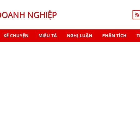
DOANH NGHIỆP
KỂ CHUYỆN
MIÊU TẢ
NGHỊ LUẬN
PHÂN TÍCH
T