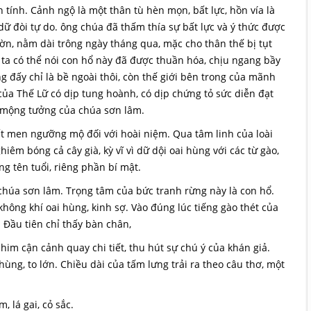
 tính. Cảnh ngộ là một thân tù hèn mọn, bất lực, hồn vía là
 đòi tự do. ông chúa đã thấm thía sự bất lực và ý thức được
n, nằm dài trông ngày tháng qua, mặc cho thân thế bị tụt
 ta có thể nói con hổ này đã được thuần hóa, chịu ngang bầy
 đấy chỉ là bề ngoài thôi, còn thế giới bên trong của mãnh
của Thế Lữ có dịp tung hoành, có dịp chứng tỏ sức diễn đạt
g mộng tưởng của chúa sơn lâm.
hất men ngưỡng mộ đối với hoài niệm. Qua tâm linh của loài
hiêm bóng cả cây già, kỳ vĩ vì dữ dội oai hùng với các từ gào,
ông tên tuổi, riêng phần bí mật.
 chúa sơn lâm. Trọng tâm của bức tranh rừng này là con hổ.
hông khí oai hùng, kinh sợ. Vào đúng lúc tiếng gào thét của
 Đầu tiên chỉ thấy bàn chân,
m cận cảnh quay chi tiết, thu hút sự chú ý của khán giả.
hùng, to lớn. Chiều dài của tấm lưng trải ra theo câu thơ, một
lá gai, cỏ sắc.