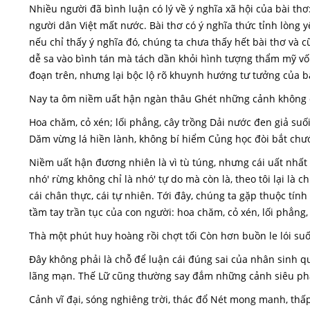
Nhiều người đã bình luận có lý về ý nghĩa xã hội của bài thơ
người dân Việt mất nước. Bài thơ có ý nghĩa thức tỉnh lòng y
nếu chỉ thấy ý nghĩa đó, chúng ta chưa thấy hết bài thơ và c
dễ sa vào bình tán mà tách dần khỏi hình tượng thẩm mỹ vốn
đoạn trên, nhưng lại bộc lộ rõ khuynh hướng tư tưởng của b
Nay ta ôm niềm uất hận ngàn thâu Ghét những cảnh không đ
Hoa chăm, cỏ xén; lối phẳng, cây trồng Dải nước đen giả s
Dăm vừng lá hiền lành, không bí hiểm Củng học đòi bắt chư
Niềm uất hận đương nhiên là vì tù túng, nhưng cái uất nhất
nhó' rừng không chỉ là nhó' tự do mà còn là, theo tôi lại là 
cái chân thực, cái tự nhiên. Tới đây, chúng ta gặp thuộc tín
tầm tay trần tục của con người: hoa chăm, cỏ xén, lối phẳng
Thà một phút huy hoàng rồi chợt tối Còn hơn buồn le lói su
Đây không phải là chỗ để luận cái đúng sai của nhân sinh q
lãng mạn. Thế Lữ cũng thường say đắm những cảnh siêu ph
Cảnh vĩ đại, sóng nghiêng trời, thác đổ Nét mong manh, thấ