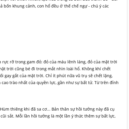
cả bốn khung cảnh, con hổ đều ỏ' thế chế ngự - chú ý các
h rực rỡ trong gam đỏ: đỏ của máu lênh láng, đỏ của mặt trời
ặt trời cũng bé đi trong mắt nhìn loài hổ. Không khí chết
 gay gắt của mặt trời. Chỉ ít phút nữa vũ trụ sẽ chết lặng,
ểm cao trào nhất của quyền lực, gần như sự bất tử. Từ trên đỉnh
Hùm thiêng khi đã sa cơ... Bản thân sự hồi tưởng này đã cụ
i sắt. Mỗi lần hồi tưởng là một lần ý thức thêm sự bất lực,