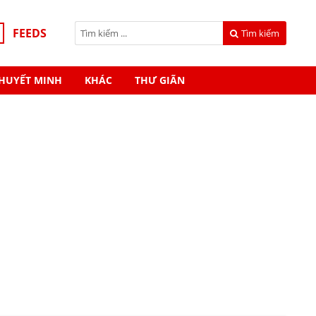
FEEDS
Tìm kiếm
HUYẾT MINH
KHÁC
THƯ GIÃN