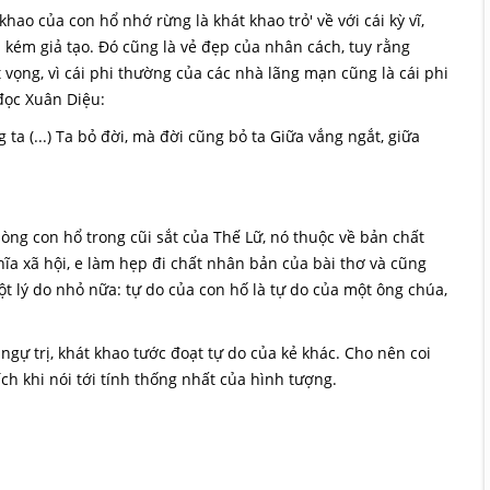
hao của con hổ nhớ rừng là khát khao trỏ' về với cái kỳ vĩ,
kém giả tạo. Đó cũng là vẻ đẹp của nhân cách, tuy rằng
vọng, vì cái phi thường của các nhà lãng mạn cũng là cái phi
đọc Xuân Diệu:
 ta (...) Ta bỏ đời, mà đời cũng bỏ ta Giữa vắng ngắt, giữa
lòng con hổ trong cũi sắt của Thế Lữ, nó thuộc về bản chất
a xã hội, e làm hẹp đi chất nhân bản của bài thơ và cũng
 lý do nhỏ nữa: tự do của con hố là tự do của một ông chúa,
ngự trị, khát khao tước đoạt tự do của kẻ khác. Cho nên coi
ích khi nói tới tính thống nhất của hình tượng.