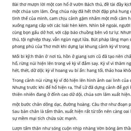
Bài thơ mượn lời một con hổ ở vườn Bách thú, đề tài đầy kịch
một chúa sơn lâm. Ông chúa này đã hết thời đập phá hung dữ
tình thế của mình, cam chịu cảnh gặm nhấm một mối căm hờ
xuống ngang cấp với các loài hèn kém. Nhìn bề ngoài, người
cùng bọn gấu dở hơi, với cặp báo chuồng bên vô tư lự. Nhưng
thú, tội nghiệp thay, vẫn ngùn ngụt lửa. Bút pháp lãng mạn 
phong phú của Thơ mới khi dựng lại khung cảnh kỳ vĩ tron
Mối bi kỹ:h thân ỏ' nơi tù, hồn ở giang sơn cũ đã tạo nên c
hổ, rừng núi hiện lên trong vẻ kỳ vĩ đắm say. Kỳ vĩ vì thâm ng
hét, thét, dữ dội; kỳ vĩ hoang vu bí ẩn: hang tối, thảo hoa kh
Trong cảnh núi rừng kỳ vĩ đó hiện lên hình ảnh oai linh của
Nhưng trước khi để hổ hiện ra, Thế Lữ đã dựng cảnh để gợi k
thiên nhiên đang ở đỉnh cao dữ dội, chúa sơn lâm xuất hiện.
một bước chân dõng dạc, đường hoàng. Câu thơ như đoạn phi
Sau bàn chân là tấm thân, xuất hiện rất từ tốn nên càng oai 
sự mềm mại tích chứa sức mạnh.
Lượn tấm thăn như sóng cuộn nhịp nhàng Vờn bóng âm thầm, 