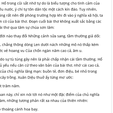
: Hổ trong cũi sắt nhớ tự do là biểu tượng cho tình cảm của
êu nước, ý chí tự tôn dân tộc một cách kín đáo. Tuy nhiên,
ũng rất nên đề phòng trường hợp khi đi vào ý nghĩa xã hội, ta
 có của bài thơ. Đoạn cuối bài thơ không xuất sắc bằng các
ài thơ qua tâm sự chúa sơn lâm:
ời nào thay đổi Những cảnh sửa sang, tầm thường giả dối:
uối, chẳng thông dòng Len dưới nách những mô nò thấp kém
ớc vẻ hoang vu Của chốn ngàn năm cao cả, âm u.
 do sự tù túng gây nên là phải chấp nhận cái tầm thường. Hổ
chủ yếu nếu căn cứ theo văn bản của bài thơ, nhó' cái cao cả,
h của chủ nghĩa lãng mạn: buồn tẻ, đơn điệu, bé nhỏ trong
, cây trồng. Xuân Diệu thuở ấy từng mo' ước:
ốt trăm năm.
uan này, chỉ xin nói tới nó như một đặc điểm của chủ nghĩa
àm, những tương phản rất xa nhau của thiên nhiên:
p thoáng cánh hoa bay.