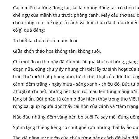
Cách miêu tả từng động tác, lại là những động tác có chọn 
chế ngự của mãnh thú trước phông cảnh. Mấy câu thơ sau đã
chúa rừng còn chế ngự cả cảnh vật khi chúa đã đi qua khiến
có gì quá đáng:
Ta biết ta chúa tể cả muôn loài
Giữa chốn thảo hoa không tên, không tuổi.
Chỉ một đoạn thơ này đã đủ nói cái quá khứ oai hùng, giang
đoạn nữa, cũng chủ ý ấy nhưng chi tiết lấy từ sinh hoạt củ
trào Thơ mới thật phong phú, từ chi tiết thật của đời thú, 
cảnh: đêm trăng - ngày mưa - sáng xanh - chiều đỏ. Bức tứ 
.thuật) ít chi tiết, nhưng nét đậm rõ, màu lên từng mảng lớn
lặng bí ẩn. Bút pháp tả cảnh ở đây hiếm thấy trong thơ Việt
rộng xa, giúp người đọc thấy cái hồn của cảnh và "tâm trạng
Nào đâu những đêm vàng bên bờ suối Ta say mồi đứng uống
Sự im lặng thiêng liêng có chút ghê rợn nhưng thật kỳ ảo q
Tác giả nâng uy quyền của chúa rừng bằng cách đế’ hắn đối d