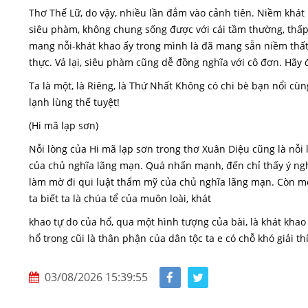
Thơ Thế Lữ, do vậy, nhiều lần đắm vào cảnh tiên. Niềm khát k
siêu phàm, không chung sống được với cái tầm thường, thấp 
mang nỗi-khát khao ấy trong mình là đã mang sẵn niềm thất 
thực. Vả lại, siêu phàm cũng dễ đồng nghĩa với cô đơn. Hãy 
Ta là một, là Riêng, là Thứ Nhất Không có chi bè bạn nổi cùng
lạnh lùng thế tuyệt!
(Hi mã lạp sơn)
Nỗi lòng của Hi mã lạp sơn trong thơ Xuân Diệu cũng là nỗi 
của chủ nghĩa lãng mạn. Quá nhấn mạnh, đến chỉ thấy ý nghĩ
làm mờ đi qui luật thẩm mỹ của chủ nghĩa lãng mạn. Còn một
ta biết ta là chúa tể của muôn loài, khát
khao tự do của hổ, qua một hình tượng của bài, là khát khao 
hổ trong cũi là thân phận của dân tộc ta e có chỗ khó giải th
03/08/2026 15:39:55