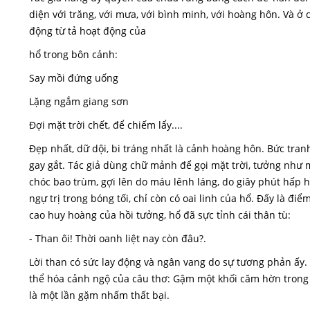
diện với trăng, với mưa, với bình minh, với hoàng hôn. Và ở 
động từ tả hoạt động của
hổ trong bôn cảnh:
Say mồi đứng uống
Lặng ngắm giang sơn
Đợi mặt trời chết, để chiếm lẩy....
Đẹp nhất, dữ dội, bi tráng nhất là cảnh hoàng hôn. Bức tran
gay gắt. Tác giả dùng chữ mảnh để gọi mặt trời, tưởng như m
chóc bao trùm, gợi lên do máu lênh láng, do giây phút hấp hối
ngự trị trong bóng tối, chỉ còn có oai linh của hổ. Đấy là đi
cao huy hoàng của hồi tưởng, hổ đã sực tỉnh cái thân tù:
- Than ôi! Thời oanh liệt nay còn đâu?.
Lời than có sức lay động và ngân vang do sự tương phản ấy. 
thể hóa cảnh ngộ của câu thơ: Gậm một khối căm hờn trong cũ
là một lần gặm nhấm thất bại.