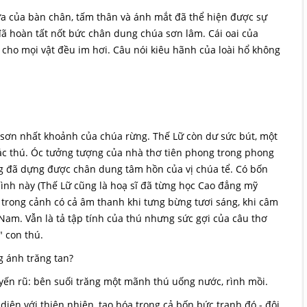
lựa của bàn chân, tấm thân và ánh mắt đã thể hiện được sự
 hoàn tất nốt bức chân dung chúa sơn lâm. Cái oai của
 cho mọi vật đều im hơi. Câu nói kiêu hãnh của loài hổ không
 sơn nhất khoảnh của chúa rừng. Thế Lữ còn dư sức bút, một
a ác thú. Óc tưởng tượng của nhà thơ tiên phong trong phong
ông đã dựng được chân dung tâm hồn của vị chúa tể. Có bốn
bình này (Thế Lữ cũng là hoạ sĩ đã từng học Cao đẳng mỹ
, trong cảnh có cả âm thanh khi tưng bừng tươi sáng, khi câm
 Nam. Vẫn là tả tập tính của thú nhưng sức gợi của câu thơ
" con thú.
 ánh trăng tan?
uyến rũ: bên suối trăng một mãnh thú uống nước, rình mồi.
iện với thiên nhiên, tạo hóa trong cả bốn bức tranh đó - đôi