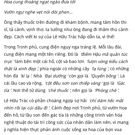
Hoa cung thoảng ngạt ngào đưa tới
Vườn ngự nghe vẹt nói dòi phen...
Ông thấy thuốc trên đường đi khám bộnh, mang tâm hồn thi
sĩ, tả cảnh, vịnh thơ, ta tưởng như ông đang đi thăm thú cảnh
đẹp. Cách viết ki sự của Lê Hữu Trác hấp dẫn ta, vì thế!
Trong Trịnh phủ, cung điện nguy nga tráng lệ. Mỗi lâu đài,
cung điện mang một tên riêng. Đó là
‘điếm Hậu mã quân túc
trực ‘
làm bên một cái hố, cột và bao lơn
‘lượn vòng kiểu cách
thật là xinh đẹp ‘,
phía ngoài có những cây
‘lạ lùng ‘,
có những
hòn đá
‘kì lạ ‘.
Nhà
‘Đại dường ‘
còn gọi là
‘Quyển bồng ‘.
Là
cái lầu cao và rộng,
‘cột đều sơn son thiếp vàng ‘
gọi là
‘Gác
tía ‘.
Nơi thế tử dùng
‘chè thuốc ‘,
nên gọi là
‘Phòng chè ‘.
Lê Hữu Trác có phần choáng ngợp sợ hãi
‘chỉ dám liếc mắt
nhìn rồi lại cúi dầu đi ‘.
Cảnh đẹp nơi Trịnh phủ, từ vườn hoa
đến hồ, từ lầu son đến gác tía là những công trình văn hóa
nghệ thuật do tài trí công sức của nhân dân làm nên, vì mang
ý nghĩa hiện thực phản ánh cuộc sống xa hoa của bọn vua