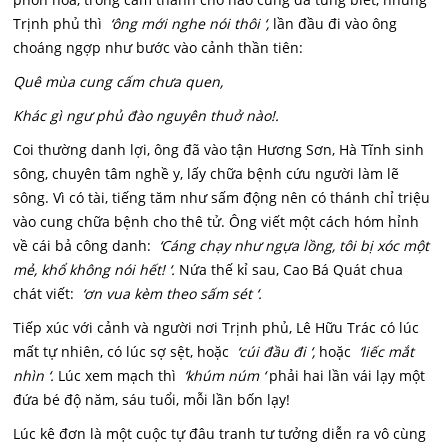
Trịnh phủ thì
‘ông mới nghe nói thôi ‘,
lần đầu đi vào ông
choáng ngợp như bước vào cảnh thần tiên:
Quê mùa cung cấm chưa quen,
Khác gì ngư phủ đào nguyên thuở nào!.
Coi thường danh lợi, ông đã vào tận Hương Sơn, Hà Tĩnh sinh
sông, chuyên tâm nghề y, lấy chữa bệnh cứu người làm lẽ
sông. Vì có tài, tiếng tăm như sấm động nên có thánh chỉ triệu
vào cung chữa bệnh cho thê tử. Ông viết một cách hóm hỉnh
về cái bả công danh:
‘Cáng chạy như ngựa lồng, tôi bị xóc một
mẻ, khổ không nói hết! ‘.
Nứa thế kỉ sau, Cao Bá Quát chua
chát viết:
‘ơn vua kèm theo sấm sét ‘.
Tiếp xúc với cảnh và người nơi Trịnh phủ, Lê Hữu Trác có lúc
mất tự nhiên, có lúc sợ sệt, hoặc
‘cúi đầu đi ‘,
hoặc
‘liếc mắt
nhìn ‘.
Lúc xem mạch thì
‘khúm núm ‘
phải hai lần vái lạy một
đứa bé độ năm, sáu tuổi, mỗi lần bốn lạy!
Lúc kê đơn là một cuộc tự đâu tranh tư tưởng diễn ra vô cùng