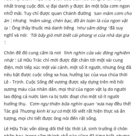
nhất trong cuộc đời, vị đại danh y được ăn một bữa cơm ngon
nhỞ mãi. Tuy chỉ được quan Chánh đường
‘san mâm cơm cho
ăn ‘,
nhưng
‘mâm vàng, chén bạc, đồ ăn toàn là của ngon vật
lạ ‘.
Ông thầy thuốc mà danh tiếng
‘như sấm dộng ‘
đã suy
nghĩ và nói:
‘Tôi bấy giò mới biết cái phong vị của nhà dại gia
‘.
Chôn đế đô cung cấm là nơi
‘lính nghìn cửa vác đòng nghiêm
nhặt ‘.
Lê Hữu Trác chỉ mới được đặt chân tới một vài cung
điện, mới tiếp xúc một vài cảnh, một số ít người, nhưng ông đã
nêu bật được cuộc sống xa hoa, hưởng lạc của vua chúa thời
Lê - Trịnh. Cuộc Sống để vương được xây dựng trên mồ hôi
xương máu của nhân dân, mọi thứ của ngon vật lạ do người
lao động cả nước làm ra bị tước đoạt cho một sô ít người
hưởng thụ.
‘Cơm ngự thiện bữa nghìn quan ‘
xưa nay đều thế!
Tác giả
Thương kinh kí sự có
một lối viết rất hiện thực và ấn
tượng, mọi chi tiết được ông nói đến rất sống.
Lê Hữu Trác vốn dòng dõi thế tộc thời Lê, sinh trưởng ở chôn
phồn hoa, trong cấm thành chỗ nào cũng đã từng biết, nhưng