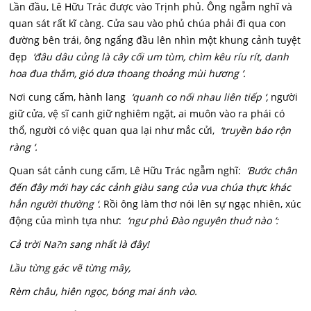
Lần đầu, Lê Hữu Trác được vào Trịnh phủ. Ông ngẫm nghĩ và
quan sát rất kĩ càng. Cửa sau vào phủ chúa phải đi qua con
đường bên trái, ông ngẩng đầu lên nhìn một khung cảnh tuyệt
đẹp
‘đâu dâu củng là cây cối um tùm, chìm kêu ríu rít, danh
hoa đua thắm, gió dưa thoang thoảng mùi hương ‘.
Nơi cung cấm, hành lang
‘quanh co nối nhau liên tiếp ‘,
người
giữ cửa, vệ sĩ canh giữ nghiêm ngặt, ai muôn vào ra phái có
thổ, người có việc quan qua lại như mắc cửi,
‘truyền báo rộn
ràng ‘.
Quan sát cảnh cung cấm, Lê Hữu Trác ngẫm nghĩ:
‘Bước chân
đến đây mới hay các cảnh giàu sang của vua chúa thực khác
hẳn người thường ‘.
Rồi ông làm thơ nói lên sự ngạc nhiên, xúc
động của mình tựa như:
‘ngư phủ Đào nguyên thuở nào ‘:
Cả trời Na?n sang nhất là đây!
Lầu từng gác vẽ từng mây,
Rèm châu, hiên ngọc, bóng mai ánh vào.