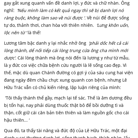
gay gắt xung quanh vấn đề danh lợi, y đức và chữ nhàn. Ông
nghĩ:
‘Nếu mình làm có kết quả ngay thì sẽ bị danh lợi nó
ràng buộc, không làm sao về núi được ‘.
Về núi để được sống
tự do, thảnh thơi, chan hòa với thiên nhiên.
‘Lưng khôn uốn,
lộc nên từ ‘
là thế!
Lương tâm bậc danh y lại nhắc nhở ông
‘phải dốc hết cả cái
lòng thành, dể nối tiếp cái lòng trung cứa ông cha mình mới
dược‘.
Cái lòng thành mà ông nói đến là lương y như từ mẫu,
là y đức coi việc chữa bệnh cứu người là lẽ sống cao đẹp. Vì
thế, mặc dù quan Chánh đường có gợi ý của sáu cung hai viện
đang ngày đêm chầu chực xung quanh con bệnh, nhưng Lê
Hữu Trác vẫn có chủ kiến riêng, lập luận riêng của mình:
‘Tôi thấy thánh thể gầy, mạch lại tế sác. Thế là âm dương đều
bị tổn hại, nay phải dùng thuốc thật bô để bồi dưỡng tì và
thận, cốt giữ cái căn bản tiên thiên và làm nguồn gốc cho cái
hậu thiên... ‘
Qua đó, ta thấy tài năng và đức độ của Lê Hữu Trác, một đại
danh y coi thường danh lợi, sống thanh bạch, thích nhàn, lấy