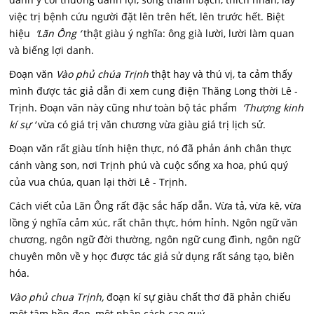
việc trị bệnh cứu người đặt lên trên hết, lên trước hết. Biệt
hiệu
‘Lãn Ông ‘
thật giàu ý nghĩa: ông già lười, lười làm quan
và biếng lợi danh.
Đoạn văn
Vào phủ chúa Trịnh
thật hay và thú vị, ta cảm thấy
mình được tác giả dẫn đi xem cung điện Thăng Long thời Lê -
Trịnh. Đoạn văn này cũng như toàn bộ tác phẩm
‘Thượng kinh
kí sự ‘
vừa có giá trị văn chương vừa giàu giá trị lịch sử.
Đoạn văn rất giàu tính hiện thực, nó đã phản ánh chân thực
cánh vàng son, nơi Trịnh phú và cuộc sống xa hoa, phú quý
của vua chúa, quan lại thời Lê - Trịnh.
Cách viết của Lãn Ông rất đặc sắc hấp dẫn. Vừa tả, vừa kê, vừa
lồng ý nghĩa cảm xúc, rất chân thực, hóm hỉnh. Ngôn ngữ văn
chương, ngôn ngữ đời thường, ngôn ngữ cung đình, ngôn ngữ
chuyên môn về y học được tác giả sử dụng rất sáng tạo, biên
hóa.
Vào phủ chua Trịnh,
đoạn kí sự giàu chất thơ đã phản chiếu
một tâm hồn đẹp, một nhân cách cao quý.