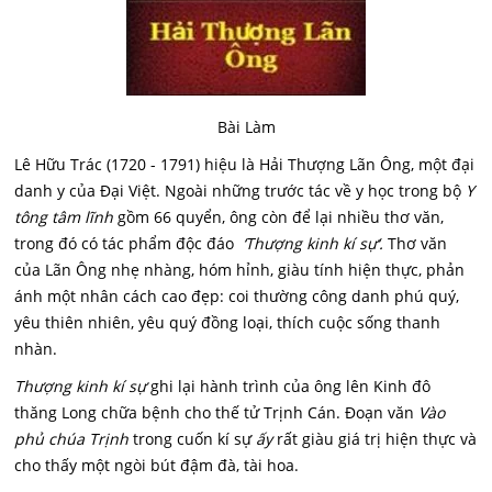
Bài Làm
Lê Hữu Trác (1720 - 1791) hiệu là Hải Thượng Lãn Ông, một đại
danh y của Đại Việt. Ngoài những trước tác về y học trong bộ
Y
tông tâm lĩnh
gồm 66 quyển, ông còn để lại nhiều thơ văn,
trong đó có tác phẩm độc đáo
‘Thượng kinh kí sự‘.
Thơ văn
của Lãn Ông nhẹ nhàng, hóm hỉnh, giàu tính hiện thực, phản
ánh một nhân cách cao đẹp: coi thường công danh phú quý,
yêu thiên nhiên, yêu quý đồng loại, thích cuộc sống thanh
nhàn.
Thượng kinh kí sự
ghi lại hành trình của ông lên Kinh đô
thăng Long chữa bệnh cho thế tử Trịnh Cán. Đoạn văn
Vào
phủ chúa Trịnh
trong cuốn kí sự
ấy
rất giàu giá trị hiện thực và
cho thấy một ngòi bút đậm đà, tài hoa.