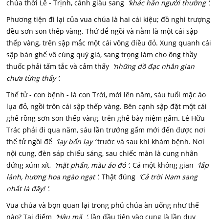
chúa thời Lê - Trịnh, cảnh giàu sang
‘khác hẳn người thường ‘.
Phương tiện đi lại của vua chúa là hai cái kiệu; đồ nghi trượng
đều sơn son thếp vàng. Thứ để ngồi và nằm là một cái sập
thếp vàng, trên sập mắc một cái võng điều đỏ. Xung quanh cái
sập bàn ghế vô cùng quý giá, sang trọng làm cho ông thầy
thuốc phải tấm tắc và cảm thấy
‘những dồ đạc nhân gian
chưa từng thấy ‘.
Thế tử - con bệnh - là con Trời, mới lên năm, sáu tuổi mặc áo
lụa đỏ, ngồi trôn cái sập thếp vàng. Bên cạnh sập đặt một cái
ghế rồng sơn son thếp vàng, trên ghế bày niệm gấm. Lê Hữu
Trác phải đi qua năm, sáu lần trướng gấm mới đến được nơi
thế tử ngồi để
‘lạy bổn lạy ‘
trước và sau khi khám bệnh. Nơi
nội cung, đèn sáp chiếu sáng, sau chiếc màn là cung nhân
đứng xúm xít,
‘mặt phấn, màu áo đỏ ‘.
Cả một không gian
‘lấp
lánh, hương hoa ngào ngạt ‘.
Thật đúng
‘Cả trời Nam sang
nhất là đây! ‘.
Vua chúa và bọn quan lại trong phủ chúa àn uống như thế
nào? Tại điếm
‘Hậu mã ‘,
lần đầu tiên vào cung là lần duy