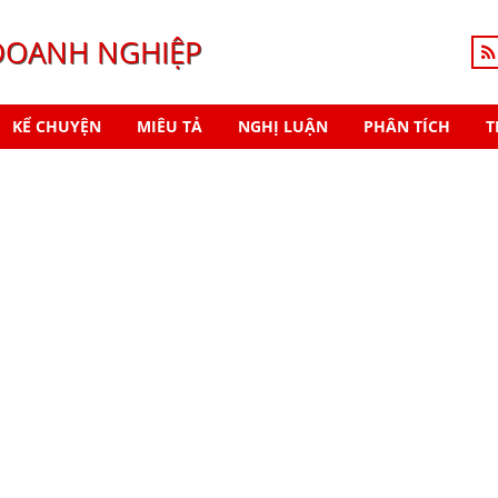
DOANH NGHIỆP
KỂ CHUYỆN
MIÊU TẢ
NGHỊ LUẬN
PHÂN TÍCH
T