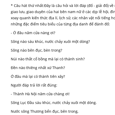
* Câu hát thứ nhất:Đây là câu hỏi và lời đáp (đố - giải đố) 
giao lưu, giao duyên của hai bên nam nữ ở các dịp lễ hội, đì
xoay quanh kiến thức địa lí, lịch sử, các nhân vật nổi tiếng h
những đặc điểm tiêu biểu của từng địa danh để đánh đố:
- Ớ đâu năm cửa nàng ơi?
Sông nào sáu khúc, nước chảy xuôi một dòng?
Sông nào bên đục, bèn trong?
Núi nào thắt cổ bồng mà lại có thánh sinh?
Đền nào thiêng nhất xứ Thanh?
Ớ đâu mà lại có thành tiên xây?
Người đáp trả lời rất đúng:
- Thành Hà Nội năm cửa chàng ơi!
Sông Lục Đầu sáu khúc, nước chảy xuôi một dòng.
Nước sông Thương bển đục, bên trong,