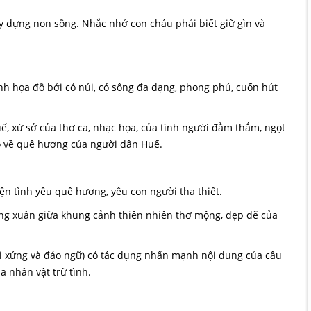
ây dựng non sồng. Nhắc nhở con cháu phải biết giữ gìn và
h họa đồ bởi có núi, có sông đa dạng, phong phú, cuốn hút
, xứ sở của thơ ca, nhạc họa, của tình người đằm thắm, ngọt
ào về quê hương của người dân Huế.
ện tình yêu quê hương, yêu con người tha thiết.
đương xuân giữa khung cảnh thiên nhiên thơ mộng, đẹp đẽ của
ối xứng và đảo ngữ) có tác dụng nhấn mạnh nội dung của câu
a nhân vật trữ tình.