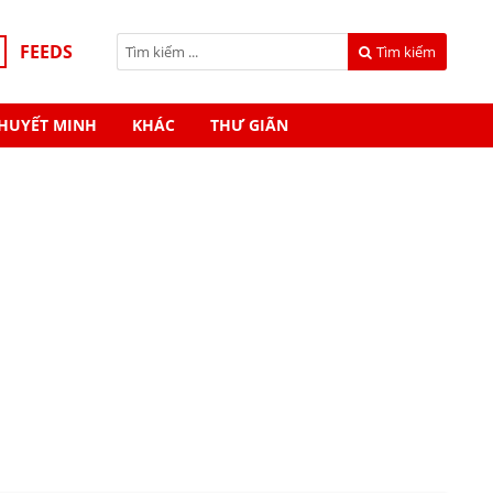
FEEDS
Tìm kiếm
HUYẾT MINH
KHÁC
THƯ GIÃN