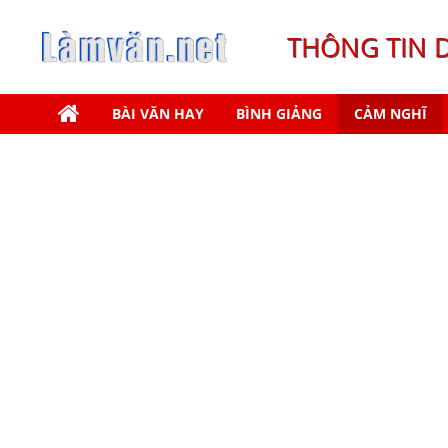
THÔNG TIN 
BÀI VĂN HAY
BÌNH GIẢNG
CẢM NGHĨ