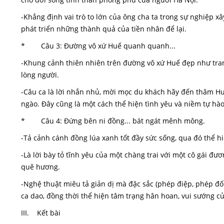
-Khẳng định vai trò to lớn của ông cha ta trong sự nghiệp x
phát triển những thành quả của tiền nhân để lại.
* Câu 3: Đường vô xứ Huế quanh quanh...
-Khung cảnh thiên nhiên trên đường vô xứ Huế đẹp như tran
lòng người.
-Câu ca là lời nhắn nhủ, mời mọc du khách hãy đến thăm Huế
ngào. Đây cũng là một cách thể hiện tình yêu và niềm tự h
* Câu 4: Đứng bên ni đồng... bát ngát mênh mông.
-Tả cảnh cánh đồng lúa xanh tốt đầy sức sống, qua đó thể hi
-Là lời bày tỏ tĩnh yêu của một chàng trai với một cô gái 
quê hương.
-Nghệ thuật miêu tả giản dị mà đặc sắc (phép điệp, phép đ
ca dao, đồng thời thể hiện tâm trạng hân hoan, vui sướng củ
III. Kết bài