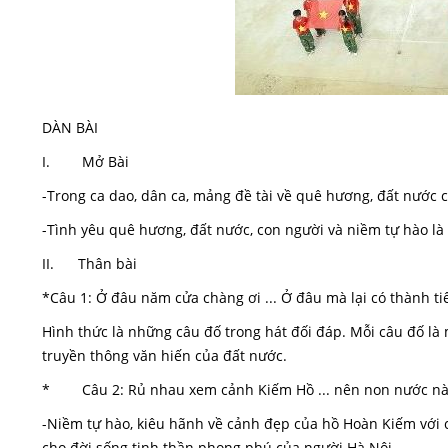
DÀN BÀI
I. Mở Bài
-Trong ca dao, dân ca, mảng đề tài về quê hương, đất nước
-Tình yêu quê hương, đất nước, con người và niềm tự hào là
II. Thân bài
*Câu 1: Ở đâu năm cửa chàng ơi ... Ở đâu mà lại có thành ti
Hình thức là những câu đố trong hát đối đáp. Mỗi câu đố là 
truyền thông văn hiến của đất nước.
* Câu 2: Rủ nhau xem cảnh Kiếm Hồ ... nên non nước nà
-Niềm tự hào, kiêu hãnh về cảnh đẹp của hồ Hoàn Kiếm với c
cho đời sống tinh thần phong phú của người Hà Nội.