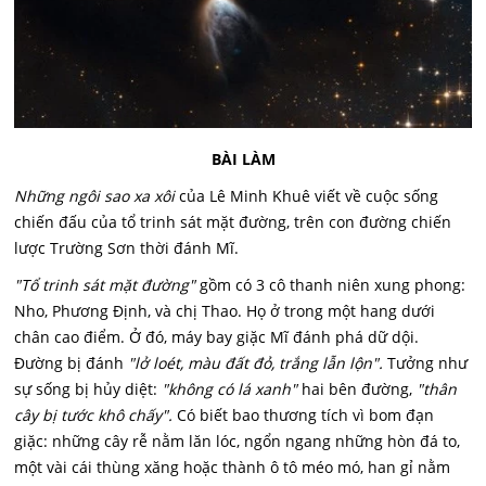
BÀI LÀM
Những ngôi sao xa xôi
của Lê Minh Khuê viết về cuộc sống
chiến đấu của tổ trinh sát mặt đường, trên con đường chiến
lược Trường Sơn thời đánh Mĩ.
"Tổ trinh sát mặt đường"
gồm có 3 cô thanh niên xung phong:
Nho, Phương Định, và chị Thao. Họ ở trong một hang dưới
chân cao điểm. Ở đó, máy bay giặc Mĩ đánh phá dữ dội.
Đường bị đánh
"lở loét, màu đất đỏ, trắng lẫn lộn".
Tưởng như
sự sống bị hủy diệt:
"không có lá xanh"
hai bên đường,
"thân
cây bị tước khô chấy".
Có biết bao thương tích vì bom đạn
giặc: những cây rễ nằm lăn lóc, ngổn ngang những hòn đá to,
một vài cái thùng xăng hoặc thành ô tô méo mó, han gỉ nằm