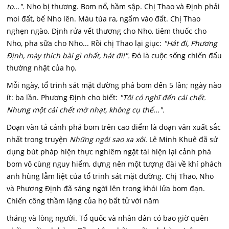
to...".
Nho bị thương. Bom nổ, hầm sập. Chị Thao và Định phải
moi đất, bế Nho lên. Máu túa ra, ngấm vào đất. Chị Thao
nghẹn ngào. Định rửa vết thương cho Nho, tiêm thuốc cho
Nho, pha sữa cho Nho... Rồi chị Thao lại giục:
"Hát đi, Phương
Định, mày thích bài gì nhất, hát đi!".
Đó là cuộc sống chiến đấu
thường nhật của họ.
Mỗi ngày, tổ trinh sát mặt đường phá bom đến 5 lần; ngày nào
ít: ba lần. Phương Định cho biết:
"Tôi có nghĩ đến cái chết.
Nhưng một cái chết mờ nhạt, không cụ thể...".
Đoạn văn tả cảnh phá bom trên cao điểm là đoạn văn xuất sắc
nhất trong truyện
Những ngôi sao xa xôi.
Lê Minh Khuê đã sử
dụng bút pháp hiện thực nghiêm ngặt tái hiện lại cảnh phá
bom vô cùng nguy hiểm, dựng nên một tượng đài về khí phách
anh hùng lẫm liệt của tổ trinh sát mặt đường. Chị Thao, Nho
và Phương Định đã sáng ngời lên trong khói lửa bom đạn.
Chiến công thầm lặng của họ bất tử với năm
tháng và lòng người. Tổ quốc và nhân dân có bao giờ quên