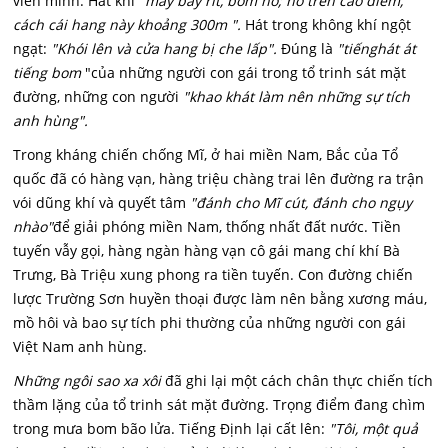
viên mình. Hát khi
"máy bay rít, bom nổ; nổ trên cao điểm,
cách cái hang này khoảng 300m ".
Hát trong không khí ngột
ngạt:
"Khói lên và cửa hang bị che lấp".
Đúng là
"tiếnghát át
tiếng bom
"của những người con gái trong tổ trinh sát mặt
đường, những con người
"khao khát làm nên những sự tích
anh hùng".
Trong kháng chiến chống Mĩ, ở hai miền Nam, Bắc của Tổ
quốc đã có hàng vạn, hàng triệu chàng trai lên đường ra trận
vói dũng khí và quyết tâm
"đánh cho Mĩ cút, đánh cho ngụy
nhào"
để giải phóng miền Nam, thống nhất đất nước. Tiền
tuyến vẫy gọi, hàng ngàn hàng vạn cô gái mang chí khí Bà
Trưng, Bà Triệu xung phong ra tiền tuyến. Con đường chiến
lược Trường Sơn huyền thoại được làm nên bằng xương máu,
mồ hôi và bao sự tích phi thường của những người con gái
Việt Nam anh hùng.
Những ngôi sao xa xôi
đã ghi lại một cách chân thực chiến tích
thầm lặng của tổ trinh sát mặt đường. Trọng điểm đang chìm
trong mưa bom bão lửa. Tiếng Định lại cất lên:
"Tôi, một quả