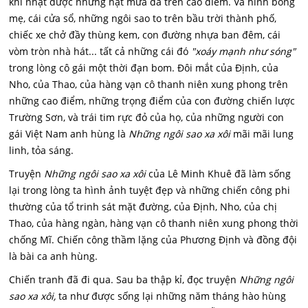
khi nhặt được những hạt mưa đá trên cao điểm. Và hình bóng
mẹ, cái cửa sổ, những ngôi sao to trên bầu trời thành phố,
chiếc xe chở đầy thùng kem, con đường nhựa ban đêm, cái
vòm tròn nhà hát... tất cả những cái đó
"xoáy mạnh như sóng"
trong lòng cô gái một thời đạn bom. Đôi mắt của Định, của
Nho, của Thao, của hàng vạn cô thanh niên xung phong trên
những cao điểm, những trọng điểm của con đường chiến lược
Trường Sơn, và trái tim rực đỏ của họ, của những người con
gái Việt Nam anh hùng là
Những ngôi sao xa xôi
mãi mãi lung
linh, tỏa sáng.
Truyện
Những ngôi sao xa xôi
của Lê Minh Khuê đã làm sống
lại trong lòng ta hình ảnh tuyệt đẹp và những chiến công phi
thường của tổ trinh sát mặt đường, của Định, Nho, của chị
Thao, của hàng ngàn, hàng vạn cô thanh niên xung phong thời
chống Mĩ. Chiến công thầm lặng của Phương Định và đồng đội
là bài ca anh hùng.
Chiến tranh đã đi qua. Sau ba thập kỉ, đọc truyện
Những ngôi
sao xa xôi,
ta như được sống lại những năm tháng hào hùng