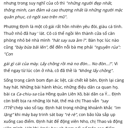
nhưng trong suy nghĩ của cô thì
"những người đẹp nhất,
thông minh, can đảm và cao thượng nhất là những người mặc
quân phục, có ngôi sao trên mũ".
Phương Định là một cô gái rất hồn nhiên yêu đòi, giàu cá tính.
Thuở nhỏ đã hay ' lát. Cô có thể ngồi lên thành cửa sổ căn
phòng nhỏ bé nhà mình
"hát say sưa ầm ĩ".
Bàn học lúc nào
cũng
"bày bừa bãi lên",
để đến nỗi bà mẹ phải
"nguyền rủa":
"Con
gái gì cái của mày. Lấy chồng rồi mà no đòn... No đòn...!".
Vì
thế ngay từ lúc còn ở nhà, cô đã thề là
"không lấy chồng".
Sống trong cảnh bom đạn ác liệt, cái chết kề bên, Định lại càng
hay hát. Những bài hành khúc, những điệu dân ca quan họ,
bài ca
Ca-chiu-sa
của Hồng quân Liên Xô, bài dân ca Ý... Định
còn biết bịa ra những lòi hát, thế mà chị Thao vẫn
"say
/77ể"chép vào sổ tay. Định hát trong những khoảnh khắc
"im
lặng"
khi máy bay trinh sát bay
"rè rè",
con bão lửa sắp ụp
xuống cao điểm. Định hát để động viên Nho, chị Thao và động