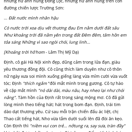
những nữ anh hùng Đồng Lộc, những nữ anh hùng trên con
đường chiến lược Trường Sơn:
...
Đất nước mình nhân hậu
Có nước trời xoa dịu vết thương đau Em nằm dưới đất sâu
Như khoảng trời đã nằm yên trong đất Đêm đêm, tâm hồn em
tỏa sáng Những vì sao ngòi chói, lung linh...
[Khoảng trời hô'hom
- Lâm Thị Mỹ Dạ)
Định, cô gái Hà Nội xinh đẹp, dũng cảm trong lửa đạn, giàu
yêu thương đồng đội. Cô cũng thích làm duyên như cô thôn
nữ ngày xưa soi mình xuống giếng làng vừa mỉm cười vừa vuốt
tóc; Định
"thích ngắm
"đôi mắt mình trong gương. Cô tự hào
về cặp mắt mình
"nó dài dài, màu nâu, hay nheo lại như chói
nắng".
Tàm hồn của Định rất trong sáng mộng mơ. Cô đã gửi
lòng mình theo tiếng hát; hát trong bom đạn. Định, trái tim
dào dạt thương yêu. Cứ sau mỗi trận chiến đấu ác liệt, chị
Thao cất tiếng hát, Nho vừa tắm dưới suối lên đã đòi ăn kẹo.
Còn Định thì
"niềm vui con trẻ... nởtung ra, say sưa, tràn đầy"