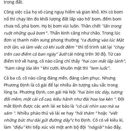
trong đất.
Công việc của họ vô cùng nguy hiểm và gian khổ. Khi có bom
nổ thì chạy lên đo khối lượng đất lấp vào hô' bom, đếm bom
chưa nổ, phá bom. Họ bị bom vùi luôn. Thần chết
"lẩn trong
ruột những quả bom
". Thẩn kinh căng như chão. Trong lúc
đơn vị thanh niên xung phong thường
"ra đường vào lúc Mặt
trời lặn, và làm việc có khi suốt đêm "
thì tổ trinh sát lại
"chạy
trên cao điểm cả ban ngày" ảướ
cái nóng trên 30 độ. Từ cao
điểm trở về hang, cô nào cũng chỉ thấy
"hai con mắt lấp lánh",
"hàm răng lóa lên "
khi cười, khuôn mặt thì
"lem luốc".
Cả ba cô, cô nào cũng đáng mến, đáng cảm phục. Nhưng
Phương Định là cô gái để lại nhiều ấn tượng sâu sắc trong
lòng ta. Phương Định, con gái Hà Nội
"hai bím tóc dày, tương
đối mềm, một cái cổ cao, kiêu hãnh như đài hoa loa kèn ".
Đôi
mắt Định được các anh lái xe bảo là
"có cái nhìn sao mà xa
xăm ".
Nhiều pháo thủ và lái xe hay
"hỏi thăm "
hoặc
"viết
những bức thư dài gửi đường dây"c
ho Định. Cô có vẻ kiêu kì,
làm
"điệu"
khi tiếp xúc vói một anh bộ đội
"nóigiỏi"
nào đấy,