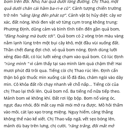
bom trên đồi. Nho, hai quả dưới lòng đường. Chị Thao, một
quả dưới chân cái hầm ba-ri-e cũ".
Cảnh tượng chiến trường
trở nên
"vắng lặng đến phát sợ".
Cảnh vật bị hủy diệt: cây xơ
xác, đất nóng, khói đen vật vờ từng cụm trong không trung:
Phương Định, dũng cảm và bình tĩnh tiến đến gần quả bom,
"đàng hoàng mà bước tới".
Quả bom có 2 vòng tròn màu vàng
nằm lạnh lùng trên một bụi cây khô, một đầu vùi xuống đất.
Thần chết đang đợi chờ. vỏ quả bom nóng. Định dùng lưỡi
xẻng đào đất, có lúc lưỡi xẻng chạm vào quả bom. Có lúc Định
"rùng mình "
vì cảm thấy tại sao mình làm quá chậm thế! Hai
mươi phút đã trôi qua. Tiếng còi chị Thao rúc lên. Định cẩn
thận bỏ gói thuốc mìn xuống cái lỗ đã đào, châm ngòi vào dây
mìn. Cô khỏa đất rồi chạy nhanh về chỗ nấp... Tiếng còi của
chị Thao lại thổi lên. Quả bom nổ. Ba tiếng nổ nữa tiếp theo.
Mảnh bom xé không khí. Đất rơi lộp bộp. Bom nổ váng óc,
ngực đau nhói, đôi mắt cay mãi mói mở ra được. Mồ hôi thấm
vào môi, cát lạo xạo trong miệng. Nguy hiểm, căng thẳng
không thể nào kể xiết. Chị Thao vấp ngã, vết sẹo bóng lên,
mảnh dù bay trên lưng, chị cười,
"răng trắng, đôi mắt mở