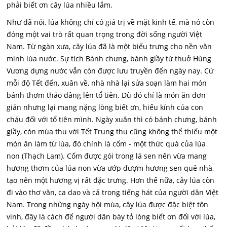
phải biết ơn cây lúa nhiều lắm.
Như đã nói, lúa không chỉ có giá trị về mặt kinh tế, mà nó còn
đóng một vai trò rất quan trọng trong đời sống người Việt
Nam. Từ ngàn xưa, cây lúa đã là một biểu trưng cho nền văn
minh lúa nước. Sự tích Bánh chưng, bánh giầy từ thuở Hùng
Vương dựng nước vẫn còn được lưu truyền đến ngày nay. Cứ
mỗi độ Tết đến, xuân về, nhà nhà lại sửa soạn làm hai món
bánh thơm thảo dâng lên tổ tiên. Dù đó chỉ là món ăn đơn
giản nhưng lại mang nặng lòng biết ơn, hiếu kính của con
cháu đối với tổ tiên mình. Ngày xuân thì có bánh chưng, bánh
giầy, còn mùa thu với Tết Trung thu cũng không thể thiếu một
món ăn làm từ lúa, đó chính là cốm - một thức quà của lúa
non (Thạch Lam). Cốm được gói trong lá sen nên vừa mang
hương thơm của lúa non vừa ướp đượm hương sen quê nhà,
tạo nên một hương vị rất đặc trưng. Hơn thế nữa, cây lúa còn
đi vào thơ văn, ca dao và cả trong tiếng hát của người dân Việt
Nam. Trong những ngày hội mùa, cây lúa được đặc biệt tôn
vinh, đây là cách để người dân bày tỏ lòng biết ơn đối với lúa,