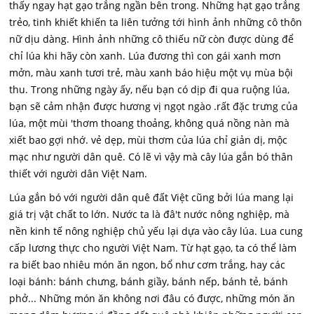
thấy ngay hạt gạo trắng ngần bên trong. Những hạt gạo trắng
trẻo, tinh khiết khiến ta liên tưởng tới hình ảnh những cô thôn
nữ dịu dàng. Hình ảnh những cô thiếu nữ còn được dùng để
chỉ lúa khi hãy còn xanh. Lúa đương thì con gái xanh mơn
mởn, màu xanh tươi trẻ, màu xanh báo hiệu một vụ mùa bội
thu. Trong những ngày ấy, nếu bạn có dịp đi qua ruộng lúa,
bạn sẽ cảm nhận được hương vị ngọt ngào .rất đặc trưng của
lúa, một mùi 'thơm thoang thoảng, không quá nồng nàn mà
xiết bao gợi nhớ. vẻ dẹp, mùi thơm của lúa chỉ giản dị, mộc
mạc như người dân quê. Có lẽ vì vậy mà cây lúa gắn bó thân
thiết với người dân Việt Nam.
Lúa gắn bó với người dân quê đất Việt cũng bởi lúa mang lại
giá trị vật chất to lớn. Nước ta là đâ't nước nông nghiệp, mà
nền kinh tế nông nghiệp chủ yếu lại dựa vào cây lúa. Lua cung
cấp lương thực cho người Việt Nam. Từ hạt gạo, ta có thể làm
ra biết bao nhiêu món ăn ngon, bổ như cơm trắng, hay các
loại bánh: bánh chưng, bánh giầy, bánh nếp, bánh tẻ, bánh
phở... Những món ăn không nơi đâu có được, những món ăn