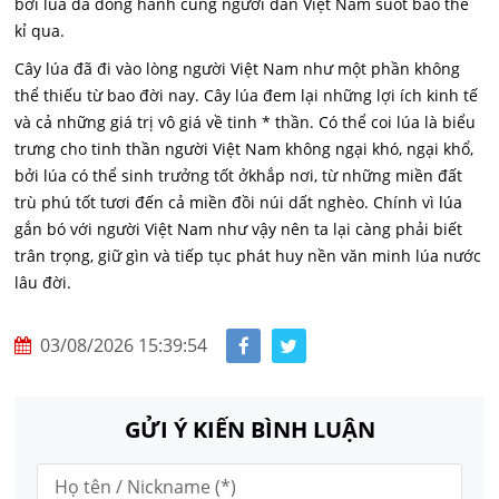
bởi lúa đã đồng hành cùng người dân Việt Nam suốt bao thế
kỉ qua.
Cây lúa đã đi vào lòng người Việt Nam như một phần không
thể thiếu từ bao đời nay. Cây lúa đem lại những lợi ích kinh tế
và cả những giá trị vô giá về tinh * thần. Có thể coi lúa là biểu
trưng cho tinh thần người Việt Nam không ngại khó, ngại khổ,
bởi lúa có thể sinh trưởng tốt ởkhắp nơi, từ những miền đất
trù phú tốt tươi đến cả miền đồi núi dất nghèo. Chính vì lúa
gắn bó với người Việt Nam như vậy nên ta lại càng phải biết
trân trọng, giữ gìn và tiếp tục phát huy nền văn minh lúa nước
lâu đời.
03/08/2026 15:39:54
GỬI Ý KIẾN BÌNH LUẬN