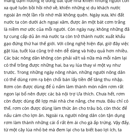
mang dậm hương vị đồng dất quê nhà khiên những người con
xa quê luôn bồi hồi nhớ về, khiến những vị du khách nước
ngoài ăn một lần rồi nhớ mãi không quên. Ngày xưa, khi đất
nước ta còn dưới ách ngoại xâm, được ăn một bát cơm trắng
là niềm mơ ước của mỗi người. Còn ngày nay, không những đã
tự cung cấp dủ ăn mà nước ta còn trở thành nước xuất khẩu
gạo đứng thứ hai thế giới. Với công nghệ hiện đại, giờ đây việc
gặt lúa, tuốt lúa cũng trở nên dễ dàng và hiệu quả hơn nhiều.
Các bác nông dân không còn phải vâ't vả nữa mà mỗi năm lại
có thể trồng được những hai, ba vụ lúa thay vì một vụ như
trước. Trong những ngày nông nhàn, những người nông dân
có thể dùng rơm rạ bện chổi bán lấy tiền để tăng thu nhập.
Rơm còn được dùng để ủ nấm làm thành món nấm rơm rất
ngon lại bổ nên được các bà nội trợ Ưa thích. Chưa hết, rơm
còn được dùng đê lợp mái nhà che nắng, che mưa. Đâu chỉ có
thế, rơm còn được dùng làm thức ăn cho trâu bò, còn thóc để
nấu cám cho lợn ăn. Ngoài ra, người nông dân còn tận dụng
rơm làm thành những cái ổ rất êm ái cho gà ấp trứng. Vậy đấy,
từ một cây lúa nhỏ bé mà đem lại cho ta biết bao lợi ích, ta