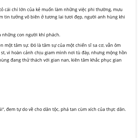
y tỏ cái chí lớn của kẻ muốn làm những việc phi thường, mưu
m tin tưởng vô biên ở tương lai tươi đẹp, người anh hùng khi
a những con người khí phách.
n một tâm sự. Đó là tâm sự của một chiến sĩ sa cơ, vẫn ôm
 st, vì hoàn cảnh chịu giam mình nơi tù đày, nhưng mộng hồn
 hùng đang thử thách với gian nan, kiên tâm khắc phục gian
i”, đem tự do về cho dân tộc, phá tan cùm xích của thực dân.