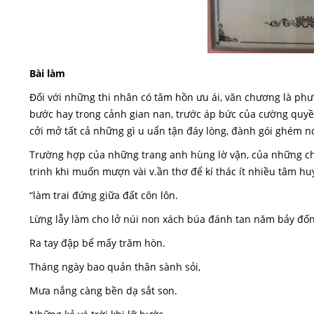
Bài làm
Đối với những thi nhân có tâm hồn ưu ái, văn chương là phươ
bước hay trong cảnh gian nan, trước áp bức của cường quyền
cởi mở tất cả những gì u uẩn tận đáy lòng, đành gói ghém n
Trường hợp của những trang anh hùng lờ vận, của những chi
trinh khi muốn mượn vài v.ần thơ để kí thác ít nhiều tâm hu
“làm trai đứng giữa đất côn lôn.
Lừng lẫy làm cho lở núi non xách búa đánh tan năm bảy đốn
Ra tay đập bể mấy trăm hòn.
Tháng ngày bao quản thân sành sỏi,
Mưa nắng càng bền dạ sắt son.