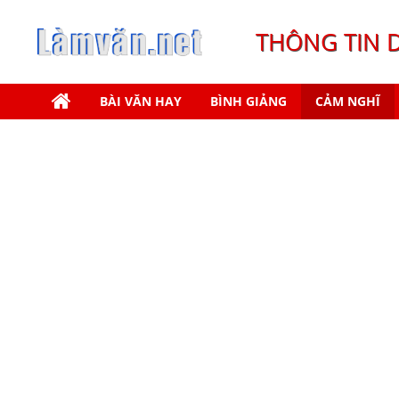
THÔNG TIN 
BÀI VĂN HAY
BÌNH GIẢNG
CẢM NGHĨ