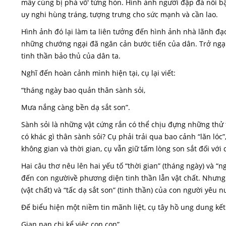
mấy cùng bị phá võ' từng hòn. Hình ảnh người đập đá nổi bậ
uy nghi hùng tráng, tượng trưng cho sức mạnh và cần lao.
Hình ảnh đó lại làm ta liên tưởng đến hình ảnh nhà lãnh đạ
những chướng ngại đã ngăn cản bước tiến của dân. Trở ngại
tinh thần bảo thủ của dân ta.
Nghĩ đến hoàn cảnh mình hiện tại, cụ lại viết:
“tháng ngày bao quản thân sành sỏi,
Mưa nắng càng bền dạ sắt son”.
Sành sỏi là những vật cứng rắn có thể chịu đựng những thử 
có khác gì thân sành sỏi? Cụ phải trải qua bao cảnh “lăn l
không gian và thời gian, cụ vẫn giữ tấm lòng son sắt đối với
Hai câu thơ nêu lên hai yếu tố “thời gian” (tháng ngày) và
đến con ngườivề phương diện tinh thần lẫn vật chất. Nhưng h
(vật chất) và “tấc dạ sắt son” (tinh thần) của con người yêu 
Đế biểu hiện một niềm tin mãnh liệt, cụ tây hồ ung dung kết 
Gian nan chi kể việc con con”.