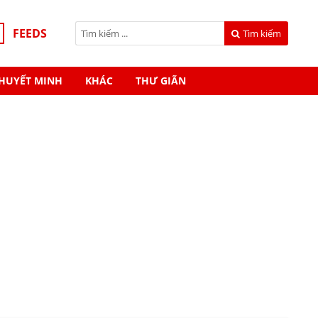
FEEDS
Tìm kiếm
HUYẾT MINH
KHÁC
THƯ GIÃN