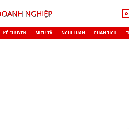
DOANH NGHIỆP
KỂ CHUYỆN
MIÊU TẢ
NGHỊ LUẬN
PHÂN TÍCH
T