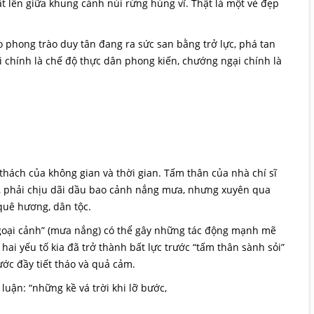
t lên giữa khung cảnh núi rừng hùng vĩ. Thật là một vẻ đẹp
o phong trào duy tân đang ra sức san bằng trở lực, phá tan
 chính là chế độ thực dân phong kiến, chướng ngại chính là
thách của không gian và thời gian. Tấm thân của nhà chí sĩ
óc”, phải chịu dãi dầu bao cảnh nắng mưa, nhưng xuyên qua
 quê hương, dân tộc.
 “ngoại cảnh” (mưa nắng) có thể gây những tác động mạnh mẽ
ai yếu tố kia đã trở thành bất lực trước “tấm thân sành sỏi”
nước đầy tiết tháo và quả cảm.
luận: “những kề vá trời khi lỡ bước,