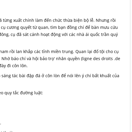
đă từng xuất chính làm đến chức thừa biện bộ lễ. Nhưng rồi
, cụ cương quyết từ quan, tìm bạn đồng chí để bàn mưu cứu
ông, cụ đã sát cánh hoạt động với các nhà ái quốc trần quý
am rồi lan khắp các tỉnh miền trung. Quan lại đố tội cho cụ
. Nhờ báo chí và hội bảo trọ' nhân quyền (ligne des droits .de
ày đi côn lôn.
 sáng tác bài đập đá ở côn lòn để nói lên ý chí bất khuất của
eo quy tắc đường luật:
.