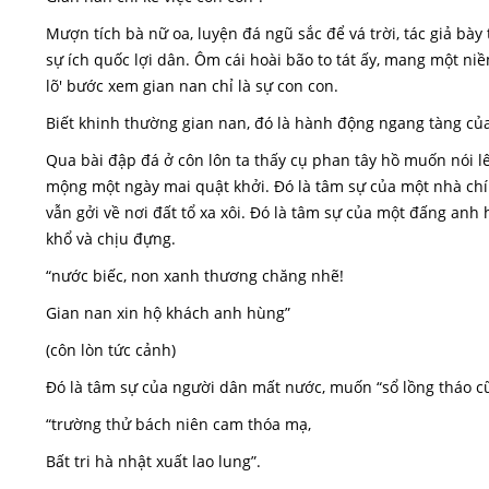
Mượn tích bà nữ oa, luyện đá ngũ sắc để vá trời, tác giả bà
sự ích quốc lợi dân. Ôm cái hoài bão to tát ấy, mang một niề
lõ' bước xem gian nan chỉ là sự con con.
Biết khinh thường gian nan, đó là hành động ngang tàng củ
Qua bài đập đá ở côn lôn ta thấy cụ phan tây hồ muốn nói lê
mộng một ngày mai quật khởi. Đó là tâm sự của một nhà chí
vẫn gởi về nơi đất tổ xa xôi. Đó là tâm sự của một đấng anh
khổ và chịu đựng.
“nước biếc, non xanh thương chăng nhẽ!
Gian nan xin hộ khách anh hùng”
(côn lòn tức cảnh)
Đó là tâm sự của người dân mất nước, muốn “sổ lồng tháo cũ
“trường thử bách niên cam thóa mạ,
Bất tri hà nhật xuất lao lung”.