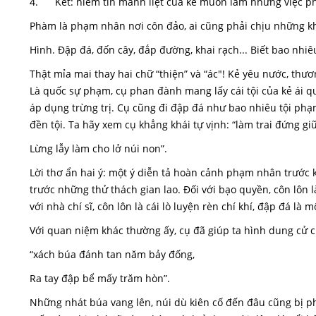
4. Kết: niềm tin mãnh liệt của kẻ muốn làm những việc ph
Phàm là phạm nhân nơi côn đảo, ai cũng phải chịu những k
Hình. Đập đá, đốn cây, đắp đường, khai rạch... Biết bao nh
Thật mỉa mai thay hai chữ “thiện” và “ác"! Kẻ yêu nước, thươn
Là quốc sự phạm, cụ phan đành mang lấy cái tội của kẻ ái q
áp dụng trừng trị. Cụ cũng đi đập đá như bao nhiêu tội phạm
đền tội. Ta hãy xem cụ khẳng khái tự vịnh: “làm trai đứng giữ
Lừng lẫy làm cho lở núi non”.
Lời thơ ẩn hai ý: một ý diễn tả hoàn cảnh phạm nhân trước kh
trước những thử thách gian lao. Đối với bạo quyền, côn lôn là
với nhà chí sĩ, côn lôn là cái lò luyện rèn chí khí, đập đá l
Với quan niệm khác thường ấy, cụ đã giúp ta hình dung cử c
“xách búa đánh tan năm bảy đống,
Ra tay đập bể mấy trăm hòn”.
Những nhát búa vang lên, núi dù kiên cố đến đâu cũng bị ph