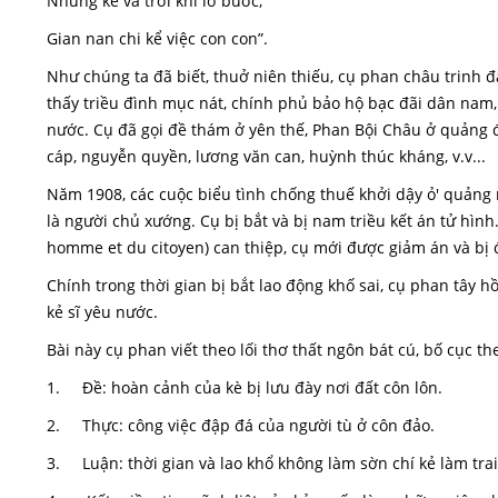
Những kẻ vá trời khi lỡ bước,
Gian nan chi kể việc con con”.
Như chúng ta đã biết, thuở niên thiếu, cụ phan châu trinh 
thấy triều đình mục nát, chính phủ bảo hộ bạc đãi dân nam
nước. Cụ đã gọi đề thám ở yên thế, Phan Bội Châu ở quảng đ
cáp, nguyễn quyền, lương văn can, huỳnh thúc kháng, v.v...
Năm 1908, các cuộc biểu tình chống thuế khởi dậy ỏ' quảng n
là người chủ xướng. Cụ bị bắt và bị nam triều kết án tử hình
homme et du citoyen) can thiệp, cụ mới được giảm án và bị đ
Chính trong thời gian bị bắt lao động khố sai, cụ phan tây hồ
kẻ sĩ yêu nước.
Bài này cụ phan viết theo lối thơ thất ngôn bát cú, bố cục th
1. Đề: hoàn cảnh của kè bị lưu đày nơi đất côn lôn.
2. Thực: công việc đập đá của người tù ở côn đảo.
3. Luận: thời gian và lao khổ không làm sờn chí kẻ làm trai