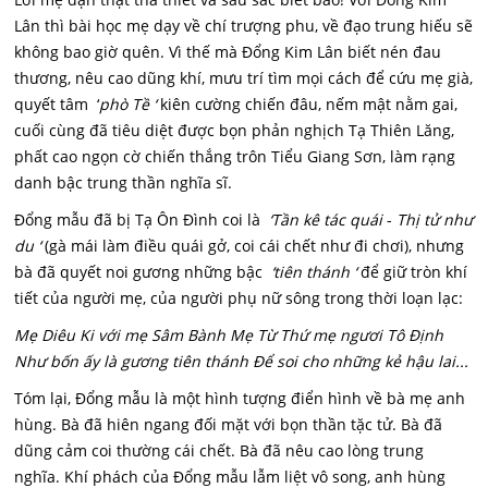
Lân thì bài học mẹ dạy về chí trượng phu, về đạo trung hiếu sẽ
không bao giờ quên. Vì thế mà Đổng Kim Lân biết nén đau
thương, nêu cao dũng khí, mưu trí tìm mọi cách để cứu mẹ già,
quyết tâm ‘
p
hò Tề ‘
kiên cường chiến đâu, nếm mật nằm gai,
cuối cùng đã tiêu diệt được bọn phản nghịch Tạ Thiên Lăng,
phất cao ngọn cờ chiến thắng trôn Tiểu Giang Sơn, làm rạng
danh bậc trung thần nghĩa sĩ.
Đổng mẫu đã bị Tạ Ôn Đình coi là
‘Tần kê tác quái
-
Thị tử như
du ‘
(gà mái làm điều quái gở, coi cái chết như đi chơi), nhưng
bà đã quyết noi gương những bậc
‘tiên thánh ‘
để giữ tròn khí
tiết của người mẹ, của người phụ nữ sông trong thời loạn lạc:
Mẹ Diêu Ki với mẹ Sâm Bành Mẹ Từ Thứ mẹ ngươi Tô Định
Như bốn ấy là gương tiên thánh Để soi cho những kẻ hậu lai...
Tóm lại, Đổng mẫu là một hình tượng điển hình về bà mẹ anh
hùng. Bà đã hiên ngang đối mặt với bọn thần tặc tử. Bà đã
dũng cảm coi thường cái chết. Bà đã nêu cao lòng trung
nghĩa. Khí phách của Đổng mẫu lẫm liệt vô song, anh hùng