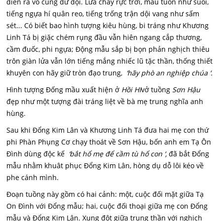
diễn ra vô cùng dữ dội. Lửa cháy rực trời, máu tuôn như suối,
tiếng ngựa hí quân reo, tiếng trống trận dội vang như sấm
sét... Có biết bao hình tượng kiêu hùng, bi tráng như Khương
Linh Tá bị giặc chém rụng đầu vẫn hiên ngang cắp thương,
cầm đuốc, phi ngựa; Động mẫu sắp bị bọn phản nghịch thiêu
trôn giàn lửa vẫn lớn tiếng mắng nhiếc lũ tặc thần, thống thiết
khuyên con hãy giữ tròn đạo trung,
‘hãy phò an nghiệp chúa ‘.
Hình tượng Đống mầu xuất hiện ở
Hồi
HI
vở tuồng
Sơn Hậu
đẹp như một tượng đài tráng liệt về bà mẹ trung nghĩa anh
hùng.
Sau khi Đổng Kim Lân và Khương Linh Tá đưa hai mẹ con thứ
phi Phàn Phụng Cơ chạy thoát về Sơn Hậu, bốn anh em Tạ Ôn
Đình dùng độc kế
‘bắt hổ mẹ để cầm tù hổ con ‘,
đã bắt Đổng
mẫu nhằm khuât phục Đổng Kim Lân, hòng dụ dỗ lôi kéo về
phe cánh mình.
Đoạn tuồng này gồm có hai cảnh: một, cuộc đối mặt giữa Tạ
On Đình với Đổng mẫu; hai, cuộc đối thoại giữa mẹ con Đổng
mẫu và Đổng Kim Lân. Xung đột giữa trung thần với nghịch