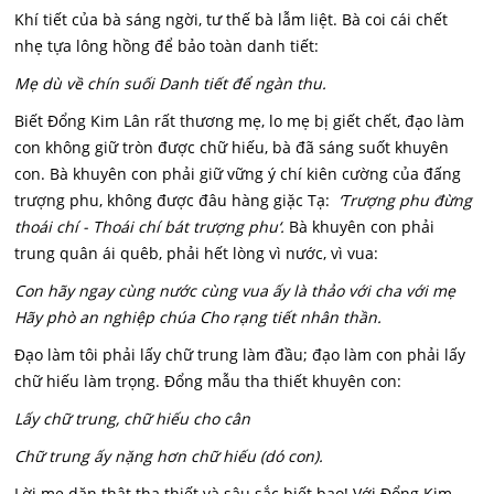
Khí tiết của bà sáng ngời, tư thế bà lẫm liệt. Bà coi cái chết
nhẹ tựa lông hồng để bảo toàn danh tiết:
Mẹ dù về chín suối Danh tiết để ngàn thu.
Biết Đổng Kim Lân rất thương mẹ, lo mẹ bị giết chết, đạo làm
con không giữ tròn được chữ hiếu, bà đã sáng suốt khuyên
con. Bà khuyên con phải giữ vững ý chí kiên cường của đấng
trượng phu, không được đâu hàng giặc Tạ:
‘Trượng phu đừng
thoái chí - Thoái chí bát trượng phu‘.
Bà khuyên con phải
trung quân ái quêb, phải hết lòng vì nước, vì vua:
Con hãy ngay cùng nước cùng vua ấy là thảo với cha với mẹ
Hãy phò an nghiệp chúa Cho rạng tiết nhân thần.
Đạo làm tôi phải lấy chữ trung làm đầu; đạo làm con phải lấy
chữ hiếu làm trọng. Đổng mẫu tha thiết khuyên con:
Lấy chữ trung, chữ hiếu cho cân
Chữ trung ấy nặng hơn chữ hiếu (dó con).
Lời mẹ dặn thật tha thiết và sâu sắc biết bao! Với Đổng Kim