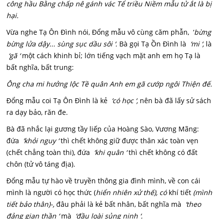
công hầu Bằng chấp nê gánh vác Tể triều Niềm mẫu tử ắt là bị
hại.
Vừa nghe Tạ Ôn Đình nói, Đổng mẫu vô cùng căm phẫn, ‘
bừng
bừng lửa dậy... sùng sục dầu sôi ‘.
Bà gọi Tạ Ồn Đình là
‘mi ‘,
là
‘gã ‘
một cách khinh bỉ; lớn tiếng vạch mặt anh em họ Tạ là
bất nghĩa, bất trung:
Ông cha mi hưởng lộc Tề quân Anh em gã cướp ngôi Thiện đế.
Đổng mẫu coi Tạ Ôn Đình là kẻ
‘có học ‘,
nên bà đã lấy sử sách
ra dạy bảo, răn đe.
Bà đã nhắc lại gương tầy liếp của Hoàng Sào, Vương Mãng:
đứa
‘khỏi nguy ‘
thì chết không giữ được thân xác toàn vẹn
(chết chẳng toàn thi), đứa
‘khi quân ‘
thì chết không có đất
chôn (tử vô táng địa).
Đổng mẫu tự hào về truyền thông gia đình mình, về con cái
mình là người có học thức (
h
iển nhiên xử thế), có
khí tiết
(mình
tiết bảo thân)-,
đâu phải là kẻ bất nhân, bất nghĩa mà
‘theo
đảng gian thần ‘
mà
‘đầu loài sủng nịnh ‘.