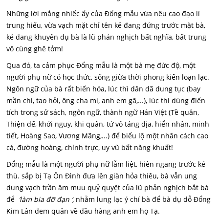
Những lời mắng nhiếc ấy của Đổng mẫu vừa nêu cao đạo lí
trung hiếu, vừa vạch mặt chỉ tên kẻ đang đứng trước mặt bà,
kẻ đang khuyên dụ bà là lũ phản nghịch bất nghĩa, bất trung
vô cùng ghê tởm!
Qua đó, ta cảm phục Đổng mẫu là một bà mẹ đức độ, một
người phụ nữ có học thức, sống giữa thời phong kiến loạn lạc.
Ngôn ngữ của bà rất biến hóa, lúc thì dân dã dung tục (bay
mần chi, tao hỏi, ông cha mi, anh em gã,...), lúc thì dùng điển
tích trong sử sách, ngôn ngữ, thành ngữ Hán Việt (Tề quân,
Thiện đế, khởi nguy, khi quân, tử vô táng địa, hiển nhân, minh
tiết, Hoàng Sao, Vương Mãng,...) để biểu lộ một nhân cách cao
cá, đường hoàng, chính trực, uy vũ bất năng khuất!
Đổng mẫu là một người phụ nữ lẫm liệt, hiên ngang trước kẻ
thù. sắp bị Tạ Ôn Đình đưa lên giàn hỏa thiêu, bà vẫn ung
dung vạch trần âm muu quỷ quyệt của lũ phản nghịch bắt bà
để
‘làm bia đỡ đạn ‘,
nhằm lung lạc ý chí bà để bà dụ dỗ Đổng
Kim Lân đem quân về đầu hàng anh em họ Tạ.