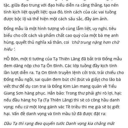
tặc, giữa đạo trung với đạo hiếu diễn ra căng thẳng, tạo nên
tính kịch liệt quyết liệt; qua đó, tính cách của các vai tuồng
được bộc lộ và thể hiện một cách sâu sắc, đầy ám ảnh.
Đổng mẫu là một hình tượng vô cùng lẫm liệt, uy nghi, tiêu
biểu cho cốt cách và phẩm chất cao quý của một bà mẹ anh
hùng, quyết thủ nghĩa xả thân, coi
‘chữ trung nặng hơn chữ
hiếu ‘.
HỒ Bôn, một tì tướng của Tạ Thiên Lăng đã bắt trói Đổng mẫu
đem dâng nộp cho Tạ Ôn Đình. Các lớp tuồng đầy kịch tính
lần lượt diễn ra. Tạ On Đình truyền lệnh cởi trói, trải chiếu cho
Đổng mẫu ngồi, sai quân đem bút chỉ (bút và giấy) cho lão bà
viết thư để dụ con trai là Đổng Kim Làn mang quân về Tiểu
Giang Sơn hàng phục. Hắn bảo: Trong thư phải ghi rò lợi, hại;
nếu đầu hàng họ Tạ (Tạ Thiên Lăng) thì sè có công hầu danh
vọng; nếu cứ một lòng gánh vác Tề triều thì mẹ già sẽ bị giết
hại. Vấn đề danh vọng và tình mầu tử đã được đặt ra:
Dầu Tạ thì rạng đeo quyển tước Danh vọng kia chẳng mất