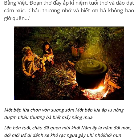
Bằng Việt.'Đoạn thơ đầy ắp kỉ niệm tuổi thơ và dào dạt
cảm xúc. Cháu thương nhớ và biết ơn bà không bao
giờ quên...'
Một bếp lửa chờn vờn sương sớm Một bếp lửa ấp iu nồng
đượm Cháu thương bà biết mấy nắng mua.
Lên bốn tuổi, cháu đã quen mùi khói Năm ấy là năm đói mòn,
đói mỏi Bố đi đánh xe khô rạc ngựa gây Chỉ nhớkhói hun