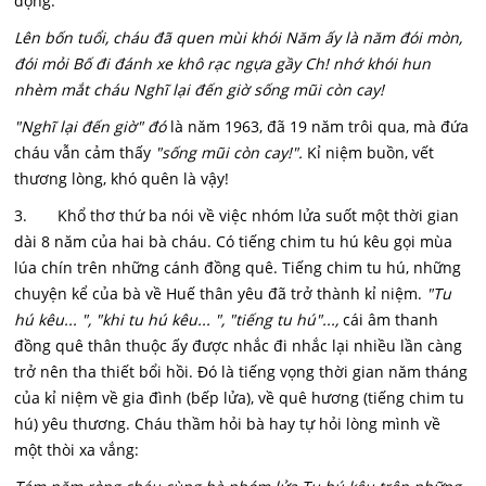
động:
Lên bốn tuổi, cháu đã quen mùi khói Năm ấy là năm đói mòn,
đói mỏi Bố đi đánh xe khô rạc ngựa gầy Ch! nhớ khói hun
nhèm mắt cháu Nghĩ lại đến giờ sống mũi còn cay!
"Nghĩ lại đến giờ" đó
là năm 1963, đã 19 năm trôi qua, mà đứa
cháu vẫn cảm thấy
"sống mũi còn cay!".
Kỉ niệm buồn, vết
thương lòng, khó quên là vậy!
3. Khổ thơ thứ ba nói về việc nhóm lửa suốt một thời gian
dài 8 năm của hai bà cháu. Có tiếng chim tu hú kêu gọi mùa
lúa chín trên những cánh đồng quê. Tiếng chim tu hú, những
chuyện kể của bà về Huế thân yêu đã trở thành kỉ niệm.
"Tu
hú kêu... ", "khi tu hú kêu... ", "tiếng tu hú"...,
cái âm thanh
đồng quê thân thuộc ấy được nhắc đi nhắc lại nhiều lần càng
trở nên tha thiết bổi hồi. Đó là tiếng vọng thời gian năm tháng
của kỉ niệm về gia đình (bếp lửa), về quê hương (tiếng chim tu
hú) yêu thương. Cháu thầm hỏi bà hay tự hỏi lòng mình về
một thòi xa vắng: