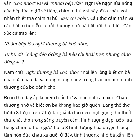
vẫn
"khó nhọc" vái
vả
"nhóm bếp lửa".
Nghĩ về ngọn lửa hổng
của bếp lửa, nghĩ về tiếng chim tu hú gọi bầy, đứa cháu gọi
nhắn thiết tha chim tu hú
"kêu chi hoài".
Câu thơ cảm thán và
câu hỏi tu từ diễn tả nỗi thương nhớ bà bồi hồi tha thiết. Cảm
xúc cứ trào lên:
Nhóm bếp lửa nghĩ thương bà khó nhọc,
Tu hú ơi! Chẳng đến ởcùng bà Kêu chi hoài trên những cánh
đồng xa ?
Năm chữ
"nghĩ thương bà khó nhọc "
nói lên lòng biết ơn bà
của đứa cháu đã và đang mang nặng trong trái tim mình tình
thương của bà dành cho.
Đoạn thơ đầy ắp kỉ niệm tuổi thơ và dào dạt cảm xúc. Cháu
thương nhớ và biết ơn bà không bao giờ quên. Bằng thể thơ
tự do 8 từ (có xen 7 từ), tác giả đã tạo nên một giọng thơ thiết
tha, chất thơ trong sáng truyền cảm, hình tượng đẹp. Bếp lửa,
tiếng chim tu hú, người bà là 3 hình tượng hòa quyện trong
tâm hồn đứa cháu xa quê. Ở đây, tình thương nhớ bà gắn liền