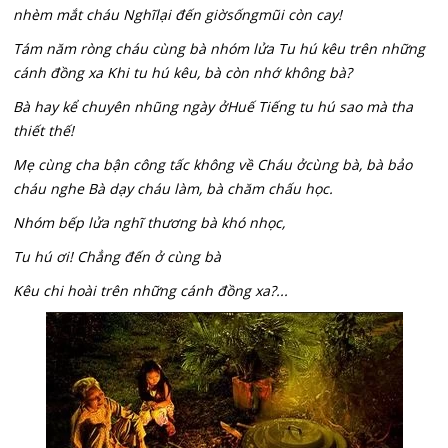
nhèm mắt cháu Nghĩlại đến giờsốngmũi còn cay!
Tám năm ròng cháu cùng bà nhóm lửa Tu hú kêu trên những
cánh đồng xa Khi tu hú kêu, bà còn nhớ không bà?
Bà hay kể chuyên nhũng ngày ởHuế Tiếng tu hú sao mà tha
thiết thế!
Mẹ cùng cha bận công tấc không về Cháu ởcùng bà, bà bảo
cháu nghe Bà dạy cháu làm, bà chăm chấu học.
Nhóm bếp lửa nghĩ thương bà khó nhọc,
Tu hú ơi! Chẳng đến ở cùng bà
Kêu chi hoài trên những cánh đồng xa?...