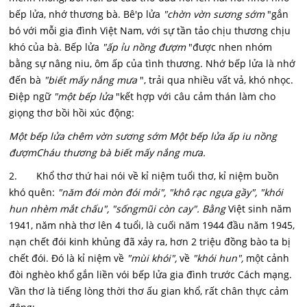
bếp lửa, nhớ thương bà. Bê'p lửa
"chờn vờn sương sớm
"gắn
bó với mỗi gia đình Việt Nam, với sự tần tảo chịu thương chịu
khó của bà. Bếp lửa
"ấp ỉu nồng đượm
"được nhen nhóm
bằng sự nâng niu, ôm ấp của tình thương. Nhớ bếp lửa là nhớ
đến bà
"biết mấy nắng mưa
", trải qua nhiều vất vả, khó nhọc.
Điệp ngữ
"một bếp lửa
"kết hợp với câu cảm thán làm cho
giọng thơ bồi hồi xúc động:
Một bếp lửa chêm vờn sương sớm Một bếp lửa ấp iu nồng
đượmCháu thương bà biết mấy nắng mưa.
2. Khổ thơ thứ hai nói về kỉ niệm tuổi thơ, kỉ niệm buồn
khó quên:
"năm đói mòn đói mỏi", "khô rạc ngựa gầy", "khói
hun nhèm mắt chấu", "sống
mũi còn cay". Bằng
Việt sinh năm
1941, năm nhà thơ lên 4 tuổi, là cuối năm 1944 đầu năm 1945,
nạn chết đói kinh khủng đã xảy ra, hơn 2 triệu đồng bào ta bị
chết đói. Đó là kỉ niệm về
"mùi khói",
về
"khói hun",
một cảnh
đòi nghèo khổ gắn liền vói bếp lửa gia đình trước Cách mạng.
Vần thơ là tiếng lòng thời thơ ấu gian khổ, rất chân thực cảm