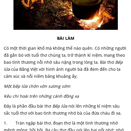
BÀI LÀM
Có một thời gian khổ mà không thể nào quên. Có những người
đã gắn bó với tuổi thơ chúng ta, trở thành kỉ niệm, mang theo
bao tình thương nỗi nhớ sâu nặng trong lòng ta. Bài thơ
Bếp
lửa
của Bằng Việt với hình ảnh người bà đã đem đến cho ta
cảm xúc và nỗi niềm bâng khuâng ấy:
Một bếp lửa chờn vờn sương sớm
Kêu chi hoài trên những cánh đồng xa
Đây là phần đầu bài thơ
Bếp lửa
nói lên những kỉ niệm sâu
sắc tuổi thơ với bao tình thương nhớ bà của đứa cháu đi xa.
1. Tràn ngập bài thơ, đoạn thơ là một tình thương nhớ
mênh mông, bồi hồi. Ba câu thơ đầu nói lên hai nỗi nhớ: nhớ