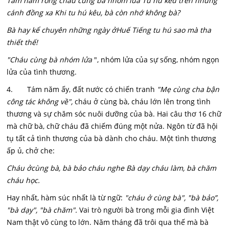
Tám năm ròng cháu cùng bà nhóm lửa Tu hú kêu trên những
cánh đồng xa Khi tu hú kêu, bà còn nhớ không bà?
Bà hay kể chuyên những ngày ởHuế Tiếng tu hú sao mà tha
thiết thế!
"Cháu cùng bà nhóm lửa
", nhóm lửa của sự sống, nhóm ngọn
lửa của tình thương.
4. Tám năm ấy, đất nước có chiến tranh
"Mẹ cùng cha bận
công tác không về",
cháu ở cùng bà, cháu lớn lên trong tình
thương và sự chăm sóc nuôi dưỡng của bà. Hai câu thơ 16 chữ
mà chữ bà, chữ cháu đã chiếm đúng một nửa. Ngôn từ đã hội
tụ tất cả tình thương của bà dành cho cháu. Một tình thương
ấp ủ, chở che:
Cháu ởcùng bà, bà bảo cháu nghe Bà dạy cháu làm, bà chăm
cháu học.
Hay nhất, hàm súc nhất là từ ngữ:
"cháu ở cùng bà", "bà bảo”,
"bà dạy", "bà chăm".
Vai trò người bà trong mỗi gia đình Việt
Nam thật vô cùng to lớn. Năm tháng đã trôi qua thế mà bà