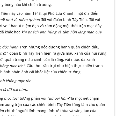
g bỏng hào khí chiến trường.
ây Tiến này vào năm 1948, tại Phù Lưu Chanh, một địa điểm
nỗi nhớ
và
niềm tự hào
đối với đoàn binh Tây Tiến, đối với
ơi vơi” bao kỉ niệm đẹp và cảm động một thời trận mạc đầy
đã khắc họa
khí phách anh hùng và tâm hồn lãng mạn của
úc độc hành
Trên những nẻo đường hành quân chiến đấu,
rời”,
đoàn binh Tây Tiến hiện ra giữa màu xanh của núi rừng
với quân trang màu xanh của lá rừng, với nước da xanh
không mọc tóc".
Câu thơ trần trụi như hiện thực chiến tranh
nh ảnh phán ánh cái khốc liệt của chiến trường:
inh không mọc tóc
 lá dữ oai hùm.
ng mọc tóc”
tương phản với
“dữ oai hùm”
là một nét chạm
 cảm xung trận của các chiến binh Tây Tiến từng làm cho quân
ên chí khí người lính mang tính kế thừa và sáng tạo của