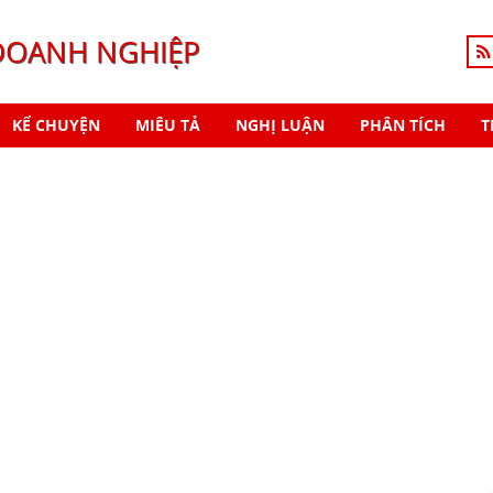
DOANH NGHIỆP
KỂ CHUYỆN
MIÊU TẢ
NGHỊ LUẬN
PHÂN TÍCH
T