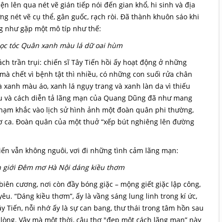
lên qua nét vẽ gián tiếp nói đến gian khổ, hi sinh và địa
ng nét vẽ cụ thể, gân guốc, rạch ròi. Đã thành khuôn sáo khi
ng như gặp một mô típ như thế:
ọc tóc Quân xanh màu lá dữ oai hùm
ch trần trụi: chiến sĩ Tây Tiến hồi ấy hoạt động ở những
 mà chết vì bệnh tật thì nhiều, có những con suối rửa chân
à xanh màu áo, xanh lá ngụy trang và xanh làn da vì thiếu
iệu và cách diễn tả lãng mạn của Quang Dũng đã như mang
chạm khắc vào lịch sử hình ảnh một đoàn quân phi thường,
hơ ca. Đoàn quân của một thuở “xếp bút nghiêng lên đường
 Tiến vẫn không nguôi, vơi đi những tình cảm lãng mạn:
n giới Đêm mơ Hà Nội dáng kiều thơm
biên cương, nơi còn đầy bóng giặc – mộng giết giặc lập công,
. “Dáng kiều thơm”, ấy là vầng sáng lung linh trong kí ức,
ây Tiến, nỗi nhớ ấy là sự can bang, thư thái trong tâm hồn sau
 lòng. Vậy mà một thời, câu thơ "đẹp một cách lãng mạn” này