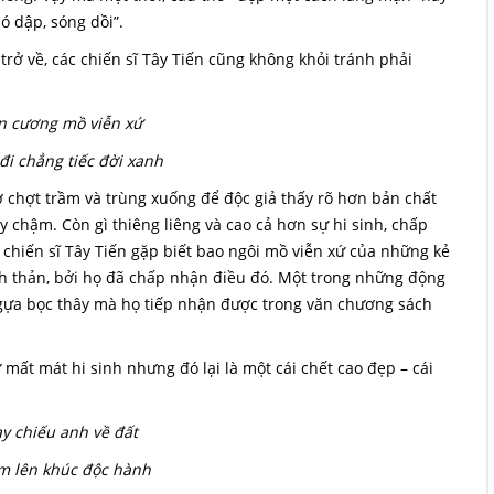
ió dập, sóng dồi”.
 trở về, các chiến sĩ Tây Tiến cũng không khỏi tránh phải
ên cương mồ viễn xứ
đi chẳng tiếc đời xanh
ơ chợt trầm và trùng xuống để độc giả thấy rõ hơn bản chất
 chậm. Còn gì thiêng liêng và cao cả hơn sự hi sinh, chấp
chiến sĩ Tây Tiến gặp biết bao ngôi mồ viễn xứ của những kẻ
ình thản, bởi họ đã chấp nhận điều đó. Một trong những động
ngựa bọc thây mà họ tiếp nhận được trong văn chương sách
 mất mát hi sinh nhưng đó lại là một cái chết cao đẹp – cái
y chiếu anh về đất
m lên khúc độc hành