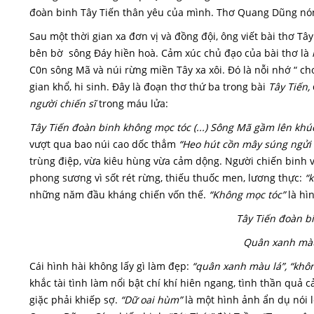
đoàn binh Tây Tiến thân yêu của mình. Thơ Quang Dũng nón
Sau một thời gian xa đơn vị và đồng đội, ông viết bài thơ T
bên bờ sông Đáy hiền hoà. Cảm xúc chủ đạo của bài thơ là
C0n sông Mã và núi rừng miền Tây xa xôi. Đó là nỗi nhớ “ ch
gian khổ, hi sinh. Đây là đoạn thơ thứ ba trong bài
Tây Tiến,
người chiến sĩ
trong máu lửa:
Tây Tiến đoàn binh không mọc tóc (...) Sông Mã gầm lên kh
vượt qua bao núi cao dốc thẳm
“Heo hút cồn mây súng ngửi t
trùng điệp, vừa kiêu hùng vừa cảm dộng. Người chiến binh 
phong sương vì sốt rét rừng, thiếu thuốc men, lương thực:
“
những năm đầu kháng chiến vốn thế.
“Không mọc tóc”
là hì
Tây Tiến đoàn b
Quân xanh màu
Cái hình hài không lấy gì làm đẹp:
“quân xanh màu lá”, “khô
khắc tài tình làm nổi bật chí khí hiên ngang, tình thần quả
giặc phải khiếp sợ.
“Dữ oai hùm”
là một hình ảnh ẩn dụ nói l