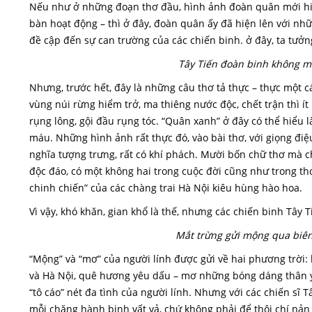
Nếu như ở những đoạn thơ đầu, hình ảnh đoàn quân mới hiện 
bàn hoạt động – thì ở đây, đoàn quân ấy đã hiện lên với nhữ
đề cập đến sự can trường của các chiến binh. ở đây, ta tưở
Tây Tiến đoàn binh không m
Nhưng, trước hết, đây là những câu thơ tả thực – thực một cá
vùng núi rừng hiểm trở, ma thiêng nước độc, chết trận thì ít
rụng lông, gội đầu rụng tóc. “Quân xanh” ở đây có thể hiểu l
máu. Những hình ảnh rất thực đó, vào bài thơ, với giọng đ
nghĩa tượng trưng, rất có khí phách. Mười bốn chữ thơ mà 
độc đáo, có một không hai trong cuộc đời cũng như trong t
chinh chiến” của các chàng trai Hà Nội kiêu hùng hào hoa.
Vì vậy, khó khăn, gian khổ là thế, nhưng các chiến binh Tây
Mắt trừng gửi mộng qua biê
“Mộng” và “mơ” của người lính được gửi về hai phương trời: 
và Hà Nội, quê hương yêu dấu – mơ những bóng dáng thân yêu
“tô cáo” nét đa tình của người lính. Nhưng với các chiến sĩ T
mỗi chặng hành binh vất vả, chứ không phải để thôi chí nản