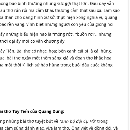
hông báo bình thường nhưng sức gợi thật lớn. Đâu đây vẫn
âu thơ rắn rỏi mà cảm khái, thương cảm thật sâu xa. Làm sao
hóa thân cho dáng hình xứ sở, thực hiện xong nghĩa vụ quang
bác rền vang, vĩnh biệt những người con yêu của giống nòi.
ấy những biểu hiện nào là “mộng rớt”, “buồn rơi”.. nhưng
thời đại ấy mới có văn chương ấy.
ây Tiến. Bài thơ có nhạc, họa; bên cạnh cái bi là cái hùng,
ua, bài thơ ngày một thêm sáng giá và đoạn thơ khắc họa
a một thời kì lịch sử hào hùng trong buổi đầu cuộc kháng
------------------
ài thơ Tây Tiến của Quang Dũng:
ong những bài thơ tuyệt bút về
“anh bộ đội Cụ Hồ
” trong
a cầm súng đánh giặc, vừa làm thơ. Ông viết về đồng đội, về