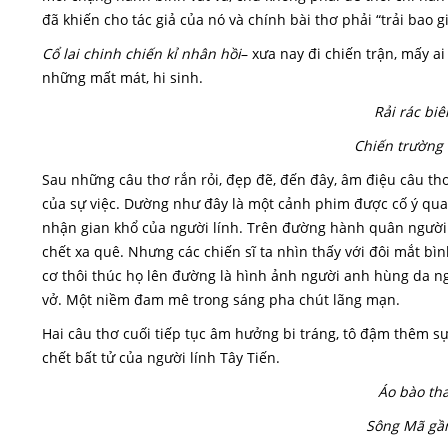
đã khiến cho tác giả của nó và chính bài thơ phải “trải bao g
Cổ lai chinh chiến kỉ nhân hồi
– xưa nay đi chiến trận, mấy ai
những mất mát, hi sinh.
Rải rác bi
Chiến trường 
Sau những câu thơ rắn rỏi, đẹp đẽ, đến đây, âm điệu câu th
của sự việc. Dường như đây là một cảnh phim được cố ý quay
nhận gian khổ của người lính. Trên đường hành quân người 
chết xa quê. Nhưng các chiến sĩ ta nhìn thấy với đôi mắt b
cơ thôi thúc họ lên đường là hình ảnh người anh hùng da 
vở. Một niềm đam mê trong sáng pha chút lãng mạn.
Hai câu thơ cuối tiếp tục âm hưởng bi tráng, tô đậm thêm sự
chết bất tử của người lính Tây Tiến.
Áo bào tha
Sông Mã gầ