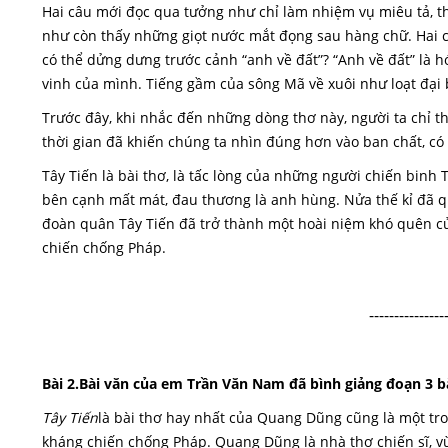
Hai câu mới đọc qua tưởng như chỉ làm nhiệm vụ miêu tả, t
như còn thấy những giọt nước mắt đọng sau hàng chữ. Hai c
có thể dửng dưng trước cảnh “anh về đất”? “Anh về đất” là 
vinh của mình. Tiếng gầm của sông Mã về xuôi như loạt đại 
Trước đây, khi nhắc đến những dòng thơ này, người ta chỉ th
thời gian đã khiến chúng ta nhìn đúng hơn vào ban chất, có 
Tây Tiến là bài thơ, là tấc lòng của những người chiến binh T
bên cạnh mất mát, đau thương là anh hùng. Nửa thế kỉ đã q
đoàn quân Tây Tiến đã trở thành một hoài niệm khó quên củ
chiến chống Pháp.
---------------
Bài 2.Bài văn của em Trần Văn Nam đã bình giảng đoạn 3 b
Tây Tiến
là bài thơ hay nhất của Quang Dũng cũng là một tr
kháng chiến chống Pháp. Quang Dũng là nhà thơ chiến sĩ, vừ