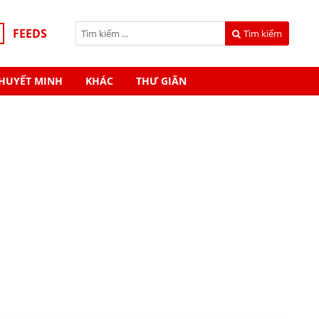
FEEDS
Tìm kiếm
HUYẾT MINH
KHÁC
THƯ GIÃN