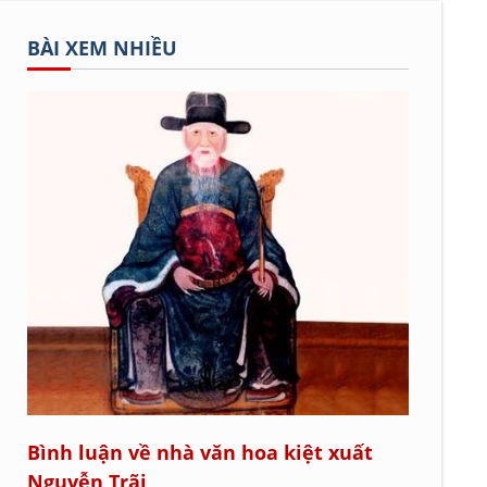
BÀI XEM NHIỀU
Bình luận về nhà văn hoa kiệt xuất
Nguyễn Trãi