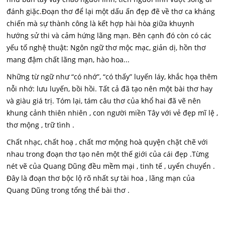
đánh giặc.Đoạn thơ để lại một dấu ấn đẹp đẽ về thơ ca kháng
chiến mà sự thành công là kết hợp hài hòa giữa khuynh
hướng sử thi và cảm hứng lãng mạn. Bên cạnh đó còn có các
yếu tố nghệ thuật: Ngôn ngữ thơ mộc mạc, giản dị, hồn thơ
mang đậm chất lãng mạn, hào hoa...
Những từ ngữ như “có nhớ”, “có thấy” luyến láy, khắc họa thêm
nỗi nhớ: lưu luyến, bồi hồi. Tất cả đã tạo nên một bài thơ hay
và giàu giá trị. Tóm lại, tám câu thơ của khổ hai đã vẽ nên
khung cảnh thiên nhiên , con người miền Tây với vẻ đẹp mĩ lệ ,
thơ mộng , trữ tình .
Chất nhạc, chất hoạ , chất mơ mộng hoà quyện chặt chẽ với
nhau trong đoạn thơ tạo nên một thế giới của cái đẹp .Từng
nét vẽ của Quang Dũng đều mềm mại , tinh tế , uyển chuyển .
Đây là đoạn thơ bộc lộ rõ nhất sự tài hoa , lãng mạn của
Quang Dũng trong tổng thể bài thơ .
--------------------------------