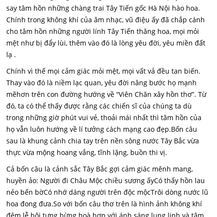
say tâm hồn những chàng trai Tây Tiến gốc Hà Nội hào hoa.
Chính trong không khí của âm nhạc, vũ điệu ấy đã chắp cánh
cho tâm hồn những người lính Tây Tiến thăng hoa, mọi mỏi
mệt như bị đẩy lùi, thêm vào đó là lòng yêu đời, yêu miền đất
lạ .
Chính vì thế mọi cảm giác mỏi mệt, mọi vất vả đều tan biến.
Thay vào đó là niềm lạc quan, yêu đời nâng bước họ mạnh
mẽhơn trên con đường hướng về “Viên Chăn xây hồn thơ”. Từ
đó, ta có thể thấy được rằng các chiến sĩ của chúng ta dù
trong những giờ phút vui vẻ, thoải mái nhất thì tâm hồn của
họ vẫn luôn hướng về lí tưởng cách mạng cao đẹp.Bốn câu
sau là khung cảnh chia tay trên nền sông nước Tây Bắc vừa
thực vừa mộng hoang vắng, tĩnh lặng, buồn thi vị.
Cả bốn câu là cảnh sắc Tây Bắc gợi cảm giác mênh mang,
huyền ảo: Người đi Châu Mộc chiều sương ấyCó thấy hồn lau
nẻo bến bờCó nhớ dáng người trên độc mộcTrôi dòng nước lũ
hoa đong đưa.So với bốn câu thơ trên là hình ảnh không khí
đêm lễ hội tưng bừng hoà hợp với ánh sáng lung linh và tâm