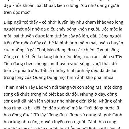
đẹp khỏe khoắn, bất khuất, kiên cường: ”Có nhớ dáng người
trên độc mộc”.
Điệp ngữ “có thấy – có nhớ” luyến láy như chạm khắc vào lòng
người một nỗi nhớ da diết, cháy bỏng khôn nguôi. Độc mộc là
một loại thuyền được làm từthân cây gỗ lớn, dài. Dáng người
trên độc mộc ở đây có thể là hình ảnh mềm mại, uyển chuyển
của nhữngcô gái Thái, Mèo đang đưa các chiến sĩ vượt sông.
Cũng có thể hiểu là dáng hình kiêu dũng của các chiến sĩ Tây
Tiến đang chèo chống con thuyền vượt sông , vượt thác dữ
tiến về phía trước. Tất cả những hình ảnh ấy đều đã để lại
trong lòng của Quang Dũng một hình ảnh khó phai nhoà…
Thiên nhiên Tây Bắc vốn nổi tiếng với con sông Mã, một dòng
sông đã chứa trong nó biết bao dữ dội. Nhưng ở đây, dòng
sông Mã đã hiện lên với sự nhẹ nhàng đến kỳ lạ. Những cánh
hoa rừng ko bị ”dồi lên dập xuống” mà là “Trôi dòng nước lũ
hoa đong đưa”. Từ láy “đong đưa” được sử dụng rất gợi: Cánh
hoarừng như cũng quyến luyến con người. Cánh hoa rừng
như bàn tay vẫy chào người lính, tiễn người lính vượt sông đi