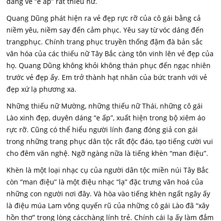
dáng vẻ “e ấp” rất thiếu nữ.
Quang Dũng phát hiện ra vẻ đẹp rực rỡ của cô gái bằng cả
niềm yêu, niềm say đến cảm phục. Yêu say từ vóc dáng đến
trangphục. Chính trang phục truyền thống đậm đà bản sắc
văn hóa của các thiếu nữ Tây Bắc càng tôn vinh lên vẻ đẹp của
họ. Quang Dũng không khỏi không thán phục đến ngạc nhiên
trước vẻ đẹp ấy. Em trở thành hạt nhân của bức tranh với vẻ
đẹp xứ lạ phương xa.
Những thiếu nữ Mường, những thiếu nữ Thái, những cô gái
Lào xinh đẹp, duyên dáng “e ấp”, xuất hiện trong bộ xiêm áo
rực rỡ. Cũng có thể hiểu người lính đang đóng giả con gái
trong những trang phục dân tộc rất độc đáo, tạo tiếng cười vui
cho đêm văn nghệ. Ngỡ ngàng nữa là tiếng khèn “man điệu”.
Khèn là một loại nhạc cụ của người dân tộc miền núi Tây Bắc
còn “man điệu” là một điệu nhạc “lạ” đặc trưng văn hoá của
những con người nơi đây. Và hòa vào tiếng khèn ngất ngây ấy
là điệu múa Lam vông quyến rũ của những cô gái Lào đã “xây
hồn thơ” trong lòng cácchàng lính trẻ. Chính cái lạ ấy làm đắm