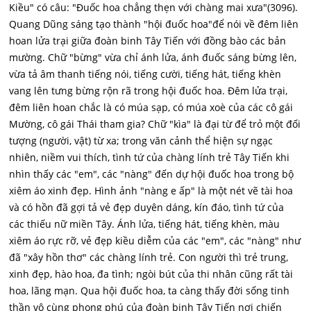
Kiều" có câu: "Đuốc hoa chẳng thẹn với chàng mai xưa"(3096).
Quang Dũng sáng tạo thành "hội đuốc hoa"để nói về đêm liên
hoan lửa trại giữa đoàn binh Tây Tiến với đồng bào các bản
mường. Chữ "bừng" vừa chỉ ánh lửa, ánh đuốc sáng bừng lên,
vừa tả âm thanh tiếng nói, tiếng cười, tiếng hát, tiếng khèn
vang lên tưng bừng rộn rã trong hội đuốc hoa. Đêm lửa trại,
đêm liên hoan chắc là có múa sạp, có múa xoè của các cô gái
Mường, cô gái Thái tham gia? Chữ "kìa" là đại từ để trỏ một đối
tượng (người, vật) từ xa; trong văn cảnh thể hiện sự ngạc
nhiên, niềm vui thích, tình tứ của chàng lính trẻ Tây Tiến khi
nhìn thấy các "em", các "nàng" đến dự hội đuốc hoa trong bộ
xiêm áo xinh đẹp. Hình ảnh "nàng e ấp" là một nét vẽ tài hoa
và có hồn đã gợi tả vẻ đẹp duyên dáng, kín đáo, tình tứ của
các thiếu nữ miền Tây. Ánh lửa, tiếng hát, tiếng khèn, màu
xiêm áo rực rỡ, vẻ đẹp kiều diễm của các "em", các "nàng" như
đã "xây hồn thơ" các chàng lính trẻ. Con người thì trẻ trung,
xinh đẹp, hào hoa, đa tình; ngòi bút của thi nhân cũng rất tài
hoa, lãng mạn. Qua hội đuốc hoa, ta càng thấy đời sống tinh
thần vô cùng phong phú của đoàn binh Tây Tiến nơi chiến