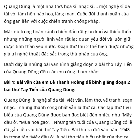
Quang Dũng là một nhà thơ, họa sĩ, nhạc sĩ,... một nghệ sĩ đa
tài với tâm hồn hào hoa, lãng mạn. Cuộc đời thanh xuân của
ông gắn liền với cuộc chiến tranh chống Pháp.
Mặc dù trong hoàn cảnh chiến đấu rất gian khổ và thiếu thốn
nhưng những người lính vẫn rất lạc quan yêu đời và luôn giữ
được tinh thần yêu nước. Đoạn thơ thứ 2 thể hiên được những
giá trị nghệ thuật đặc sắc trong thủ pháp của ông.
Dưới đây là những bài văn Bình giảng đoạn 2 bài thơ Tây Tiến
của Quang Dũng đều các em cùng tham khảo:
Bài 1: Bài văn của em Lê Thanh Hoàng đã bình giảng đoạn 2
bài thơ Tây Tiến của Quang Dũng:
Quang Dũng là nghệ sĩ đa tài: viết văn, làm thơ, vẽ tranh, soạn
nhạc… nhưng thành công nhất vẫn là thơ ca. Các tập thơ tiêu
biểu của Quang Dũng được bạn đọc biết đến nhiều như “Mây
đầu ô”, “Mùa hoa gạo”… Nhưng tên tuổi của Quang Dũng có lẽ
đã gắn liền với bài thơ Tây Tiến. Bài thơ ra đời vào năm 1948
in trong tập “Mây đầu ô” là bài thơ tiêu biểu nhất của thơ ca