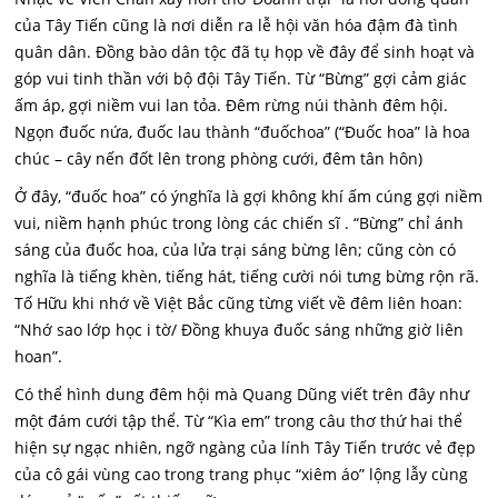
của Tây Tiến cũng là nơi diễn ra lễ hội văn hóa đậm đà tình
quân dân. Đồng bào dân tộc đã tụ họp về đây để sinh hoạt và
góp vui tinh thần với bộ đội Tây Tiến. Từ “Bừng” gợi cảm giác
ấm áp, gợi niềm vui lan tỏa. Đêm rừng núi thành đêm hội.
Ngọn đuốc nứa, đuốc lau thành “đuốchoa” (“Đuốc hoa” là hoa
chúc – cây nến đốt lên trong phòng cưới, đêm tân hôn)
Ở đây, “đuốc hoa” có ýnghĩa là gợi không khí ấm cúng gợi niềm
vui, niềm hạnh phúc trong lòng các chiến sĩ . “Bừng” chỉ ánh
sáng của đuốc hoa, của lửa trại sáng bừng lên; cũng còn có
nghĩa là tiếng khèn, tiếng hát, tiếng cười nói tưng bừng rộn rã.
Tố Hữu khi nhớ về Việt Bắc cũng từng viết về đêm liên hoan:
“Nhớ sao lớp học i tờ/ Đồng khuya đuốc sáng những giờ liên
hoan”.
Có thể hình dung đêm hội mà Quang Dũng viết trên đây như
một đám cưới tập thể. Từ “Kìa em” trong câu thơ thứ hai thể
hiện sự ngạc nhiên, ngỡ ngàng của lính Tây Tiến trước vẻ đẹp
của cô gái vùng cao trong trang phục “xiêm áo” lộng lẫy cùng