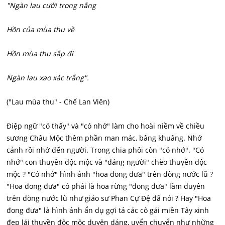
"Ngàn lau cười trong nắng
Hồn của mùa thu về
Hồn mùa thu sắp đi
Ngàn lau xao xác trắng".
("Lau mùa thu" - Chế Lan Viên)
Điệp ngữ "có thấy" và "có nhớ" làm cho hoài niềm về chiều
sương Châu Mộc thêm phần man mác, bâng khuâng. Nhớ
cảnh rồi nhớ đến người. Trong chia phôi còn "có nhớ". "Có
nhớ" con thuyền độc mộc và "dáng người" chèo thuyền độc
mộc ? "Có nhớ" hình ảnh "hoa đong đưa" trên dòng nước lũ ?
"Hoa đong đưa" có phải là hoa rừng "đong đưa" làm duyên
trên dòng nước lũ như giáo sư Phan Cự Đệ đã nói ? Hay "Hoa
đong đưa" là hình ảnh ẩn dụ gợi tả các cô gái miền Tây xinh
đẹp lái thuyền độc mộc duyên dáng, uyển chuyển như những