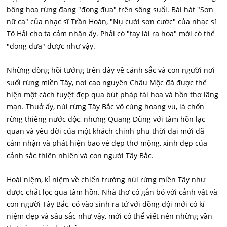
bông hoa rừng đang "đong đưa" trên sông suối. Bài hát "Sơn
nữ ca" của nhạc sĩ Trần Hoàn, "Nụ cười sơn cước" của nhạc sĩ
Tô Hải cho ta cảm nhận ấy. Phải có "tay lái ra hoa" mới có thể
"đong đưa" được như vậy.
Những dòng hồi tưởng trên đây về cảnh sắc và con người nơi
suối rừng miền Tây, nơi cao nguyên Châu Mộc đã được thể
hiện một cách tuyệt đẹp qua bút pháp tài hoa và hồn thơ lãng
mạn. Thuở ấy, núi rừng Tây Bắc vô cùng hoang vu, là chốn
rừng thiêng nước độc, nhưng Quang Dũng với tâm hồn lạc
quan và yêu đời của một khách chinh phu thời đại mới đã
cảm nhận và phát hiện bao vẻ đẹp thơ mộng, xinh đẹp của
cảnh sắc thiên nhiên và con người Tây Bắc.
Hoài niệm, kỉ niệm về chiến trường núi rừng miền Tây như
được chắt lọc qua tâm hồn. Nhà thơ có gắn bó với cảnh vật và
con người Tây Bắc, có vào sinh ra tử với đồng đội mới có kỉ
niệm đẹp và sâu sắc như vậy, mới có thể viết nên những vần