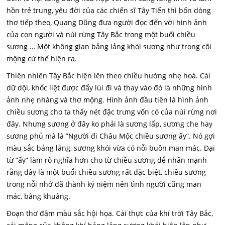
hồn trẻ trung, yêu đời của các chiến sĩ Tây Tiến thì bốn dòng
thơ tiếp theo, Quang Dũng đưa người đọc đến với hình ảnh
của con người và núi rừng Tây Bắc trong một buổi chiều
sương … Một không gian bảng lảng khói sương như trong cõi
mộng cứ thế hiện ra.
Thiên nhiên Tây Bắc hiện lên theo chiều hướng nhẹ hoá. Cái
dữ dội, khốc liệt được đẩy lùi đi và thay vào đó là những hình
ảnh nhẹ nhàng và thơ mộng. Hình ảnh đầu tiên là hình ảnh
chiều sương cho ta thấy nét đặc trưng vốn có của núi rừng nơi
đây. Nhưng sương ở đây ko phải là sương lấp, sương che hay
sương phủ mà là ”Người đi Châu Mộc chiều sương ấy”. Nó gợi
màu sắc bảng lảng, sương khói vừa có nỗi buồn man mác. Đại
từ ”ấy” làm rõ nghĩa hơn cho từ chiều sương để nhấn mạnh
rằng đây là một buổi chiều sương rất đặc biệt, chiều sương
trong nỗi nhớ đã thành kỷ niệm nên tình người cũng man
mác, bâng khuâng.
Đoạn thơ đậm màu sắc hội họa. Cái thực của khí trời Tây Bắc,