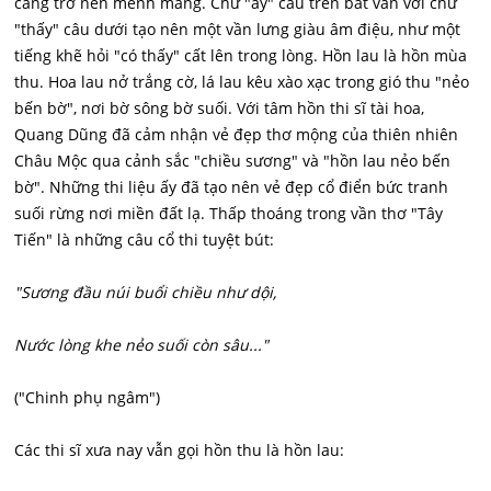
càng trở nên mênh mang. Chữ "ấy" câu trên bắt vần với chữ
"thấy" câu dưới tạo nên một vần lưng giàu âm điệu, như một
tiếng khẽ hỏi "có thấy" cất lên trong lòng. Hồn lau là hồn mùa
thu. Hoa lau nở trắng cờ, lá lau kêu xào xạc trong gió thu "nẻo
bến bờ", nơi bờ sông bờ suối. Với tâm hồn thi sĩ tài hoa,
Quang Dũng đã cảm nhận vẻ đẹp thơ mộng của thiên nhiên
Châu Mộc qua cảnh sắc "chiều sương" và "hồn lau nẻo bến
bờ". Những thi liệu ấy đã tạo nên vẻ đẹp cổ điển bức tranh
suối rừng nơi miền đất lạ. Thấp thoáng trong vần thơ "Tây
Tiến" là những câu cổ thi tuyệt bút:
"Sương đầu núi buổi chiều như dội,
Nước lòng khe nẻo suối còn sâu..."
("Chinh phụ ngâm")
Các thi sĩ xưa nay vẫn gọi hồn thu là hồn lau: