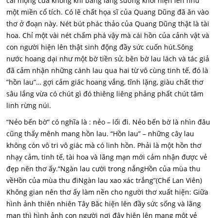
cái mộng của không khí bảng lảng sương khói hiện lên như
một miền cổ tích. Có lẽ chất họa sĩ của Quang Dũng đã ăn vào
thơ ở đoạn này. Nét bút phác thảo của Quang Dũng thật là tài
hoa. Chỉ một vài nét chấm phá vậy mà cái hồn của cảnh vật và
con người hiện lên thật sinh động đầy sức cuốn hút.Sông
nước hoang dại như một bờ tiền sử, bên bờ lau lách và tác giả
đã cảm nhận những cánh lau qua hai từ vô cùng tinh tế, đó là
”hồn lau”… gợi cảm giác hoang vắng, tĩnh lặng, giàu chất thơ
sâu lắng vừa có chút gì đó thiêng liêng phảng phất chút tâm
linh rừng núi.
“Nẻo bến bờ” có nghĩa là : nẻo – lối đi. Nẻo bến bờ là nhìn đâu
cũng thấy mênh mang hồn lau. “Hồn lau” – những cây lau
không còn vô tri vô giác mà có linh hồn. Phải là một hồn thơ
nhạy cảm, tinh tế, tài hoa và lãng mạn mới cảm nhận được vẻ
đẹp nên thơ ấy.“Ngàn lau cười trong nắngHồn của mùa thu
vềHồn của mùa thu điNgàn lau xao xác trắng”(Chế Lan Viên)
Không gian nên thơ ấy làm nền cho người thơ xuất hiện: Giữa
hình ảnh thiên nhiên Tây Băc hiện lên đầy sức sống và lãng
mạn thì hình ảnh con người nơi đây hiện lên mang một vẻ