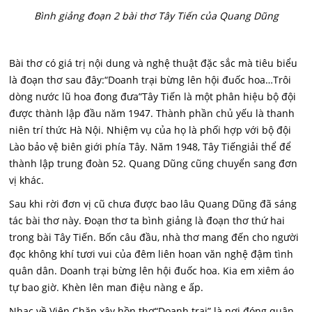
Bình giảng đoạn 2 bài thơ Tây Tiến của Quang Dũng
Bài thơ có giá trị nội dung và nghệ thuật đặc sắc mà tiêu biểu
là đoạn thơ sau đây:“Doanh trại bừng lên hội đuốc hoa…Trôi
dòng nước lũ hoa đong đưa”Tây Tiến là một phân hiệu bộ đội
được thành lập đầu năm 1947. Thành phần chủ yếu là thanh
niên trí thức Hà Nội. Nhiệm vụ của họ là phối hợp với bộ đội
Lào bảo vệ biên giới phía Tây. Năm 1948, Tây Tiếngiải thể để
thành lập trung đoàn 52. Quang Dũng cũng chuyển sang đơn
vị khác.
Sau khi rời đơn vị cũ chưa được bao lâu Quang Dũng đã sáng
tác bài thơ này. Đoạn thơ ta bình giảng là đoạn thơ thứ hai
trong bài Tây Tiến. Bốn câu đầu, nhà thơ mang đến cho người
đọc không khí tươi vui của đêm liên hoan văn nghệ đậm tình
quân dân. Doanh trại bừng lên hội đuốc hoa. Kia em xiêm áo
tự bao giờ. Khèn lên man điệu nàng e ấp.
Nhạc về Viên Chăn xây hồn thơ“Doanh trại” là nơi đóng quân