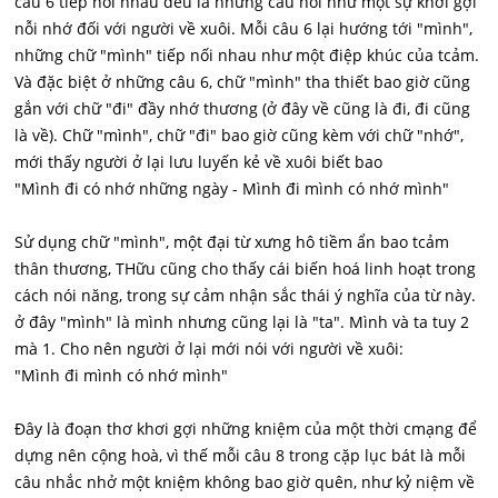
câu 6 tiếp nối nhau đều là những câu hỏi như một sự khơi gợi
nỗi nhớ đối với người về xuôi. Mỗi câu 6 lại hướng tới "mình",
những chữ "mình" tiếp nối nhau như một điệp khúc của tcảm.
Và đặc biệt ở những câu 6, chữ "mình" tha thiết bao giờ cũng
gắn với chữ "đi" đầy nhớ thương (ở đây về cũng là đi, đi cũng
là về). Chữ "mình", chữ "đi" bao giờ cũng kèm với chữ "nhớ",
mới thấy người ở lại lưu luyến kẻ về xuôi biết bao
"Mình đi có nhớ những ngày - Mình đi mình có nhớ mình"
Sử dụng chữ "mình", một đại từ xưng hô tiềm ẩn bao tcảm
thân thương, THữu cũng cho thấy cái biến hoá linh hoạt trong
cách nói năng, trong sự cảm nhận sắc thái ý nghĩa của từ này.
ở đây "mình" là mình nhưng cũng lại là "ta". Mình và ta tuy 2
mà 1. Cho nên người ở lại mới nói với người về xuôi:
"Mình đi mình có nhớ mình"
Đây là đoạn thơ khơi gợi những kniệm của một thời cmạng để
dựng nên cộng hoà, vì thế mỗi câu 8 trong cặp lục bát là mỗi
câu nhắc nhở một kniệm không bao giờ quên, như kỷ niệm về