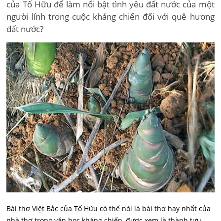
của Tố Hữu để làm nổi bật tình yêu đất nước của một
người lính trong cuộc kháng chiến đối với quê hương
đất nước?
Bài thơ Việt Bắc của Tố Hữu có thể nói là bài thơ hay nhất của
nhà thơ trong văn học kháng chiến, được xem là thành tựu