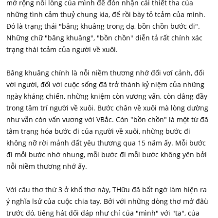
mở rộng nỗi lòng của mình để đón nhận cái thiết tha của
những tình cảm thuỷ chung kia, để rồi bày tỏ tcảm của mình.
Đó là trạng thái "bâng khuâng trong dạ, bồn chồn bước đi".
Những chữ "bâng khuâng", "bồn chồn" diễn tả rất chính xác
trạng thái tcảm của người về xuôi.
Bâng khuâng chính là nỗi niềm thương nhớ đối vơí cảnh, đối
với người, đối với cuộc sống đã trở thành kỷ niệm của những
ngày kháng chiến, những kniệm còn vương vấn, còn dâng đầy
trong tâm trí người về xuôi. Bước chân về xuôi mà lòng dường
như vẫn còn vấn vương với VBắc. Còn "bồn chồn" là một từ đã
tâm trạng hóa bước đi của người về xuôi, những bước đi
không nỡ rời mảnh đất yêu thương qua 15 năm ấy. Mỗi bước
đi mỗi bước nhớ nhung, mỗi bước đi mỗi bước không yên bởi
nỗi niềm thương nhớ ấy.
Với câu thơ thứ 3 ở khổ thơ này, THữu đã bất ngờ làm hiện ra
ý nghĩa lsử của cuộc chia tay. Bởi với những dòng thơ mở đâù
trước đó, tiếng hát đối đáp như chỉ của "mình" với "ta", của