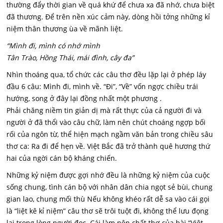
thường đẩy thời gian về quá khứ để chưa xa đã nhớ, chưa biệt
đã thương. Để trên nền xúc cảm này, dòng hồi tởng những kỉ
niệm thân thương ùa về mãnh liệt.
“Mình đi, mình có nhớ mình
Tân Trào, Hồng Thái, mái đình, cây đa”
Nhìn thoáng qua, tổ chức các câu thơ đều lặp lại ở phép láy
đầu 6 câu: Mình đi, mình về. “Đi”, “Về” vốn ngợc chiều trái
hướng, song ở đây lại đồng nhất một phương .
Phải chăng niềm tin giản dị mà rất thực của cả người đi và
người ở đã thổi vào câu chữ, làm nên chút choáng ngợp bối
rối của ngôn từ, thể hiện mạch ngầm văn bản trong chiều sâu
thơ ca: Ra đi để hẹn về. Việt Bắc đã trở thành quê hương thứ
hai của ngời cán bộ kháng chiến.
Những kỷ niệm được gợi nhớ đều là những kỷ niệm của cuộc
sống chung, tình cán bộ với nhân dân chia ngọt sẻ bùi, chung
gian lao, chung mối thù Nếu không khéo rất dễ sa vào cái gọi
là “liệt kê kỉ niệm” câu thơ sẽ trôi tuột đi, không thể lưu đọng
lại trong lòng người đọc. Cái làm nên chất thơ của bài “Việt