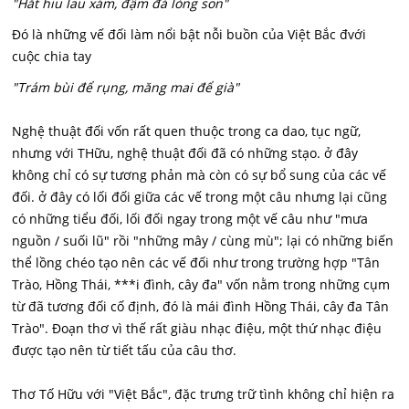
"Hắt hiu lau xám, đậm đà lòng son"
Đó là những vế đối làm nổi bật nỗi buồn của Việt Bắc đvới
cuộc chia tay
"Trám bùi để rụng, măng mai để già"
Nghệ thuật đối vốn rất quen thuộc trong ca dao, tục ngữ,
nhưng với THữu, nghệ thuật đối đã có những stạo. ở đây
không chỉ có sự tương phản mà còn có sự bổ sung của các vế
đối. ở đây có lối đối giữa các vế trong một câu nhưng lại cũng
có những tiểu đối, lối đối ngay trong một vế câu như "mưa
nguồn / suối lũ" rồi "những mây / cùng mù"; lại có những biến
thể lồng chéo tạo nên các vế đối như trong trường hợp "Tân
Trào, Hồng Thái, ***i đình, cây đa" vốn nằm trong những cụm
từ đã tương đối cố định, đó là mái đình Hồng Thái, cây đa Tân
Trào". Đoạn thơ vì thế rất giàu nhạc điệu, một thứ nhạc điệu
được tạo nên từ tiết tấu của câu thơ.
Thơ Tố Hữu với "Việt Bắc", đặc trưng trữ tình không chỉ hiện ra