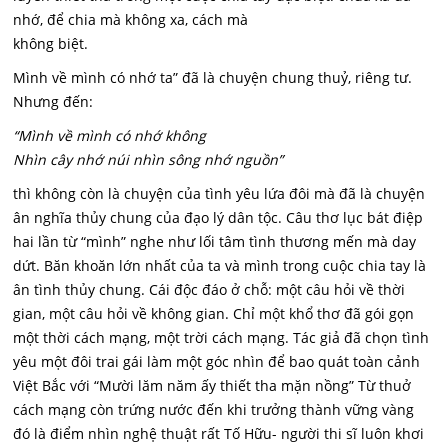
nhớ, để chia mà không xa, cách mà
không biệt.
Mình về mình có nhớ ta” đã là chuyện chung thuỷ, riêng tư.
Nhưng đến:
“Mình về mình có nhớ không
Nhìn cây nhớ núi nhìn sông nhớ nguồn”
thì không còn là chuyện của tình yêu lứa đôi mà đã là chuyện
ân nghĩa thủy chung của đạo lý dân tộc. Câu thơ lục bát điệp
hai lần từ “mình” nghe như lối tâm tình thương mến mà day
dứt. Băn khoăn lớn nhất của ta và mình trong cuộc chia tay là
ân tình thủy chung. Cái độc đáo ở chỗ: một câu hỏi về thời
gian, một câu hỏi về không gian. Chỉ một khổ thơ đã gói gọn
một thời cách mạng, một trời cách mạng. Tác giả đã chọn tình
yêu một đôi trai gái làm một góc nhìn để bao quát toàn cảnh
Việt Bắc với “Mười lăm năm ấy thiết tha mặn nồng” Từ thuở
cách mạng còn trứng nước đến khi trưởng thành vững vàng
đó là điểm nhìn nghệ thuật rất Tố Hữu- người thi sĩ luôn khơi