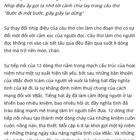
Nhịp điệu ấy gợi ta nhớ tới cảnh chia tay trong câu thơ
"Bước đi một bước, giây giây lại dừng"
Sự thay đổi nhịp điệu của câu thơ còn làm cho đoạn thơ có sự
đổi mới đối với cảm xúc của người đọc. Câu thơ làm cho người
đọc không rơi vào cái tiết tấu qúa đều đặn qua suốt 8 dòng
thơ mà trở nên mòn, chán.
Sự tiếp nối của 12 dòng thơ nằm trong mạch cấu trúc của hoài
niệm như một sự xuất hiện tất yếu, bởi sau những băn khoăn
của VBắc đvới tcảm của người về xuôi là tiếng hát đầy nghĩa
tình của kẻ đi, là sự khẳng định niềm thuỷ chung của cách
mạng đối với VBắc. Tiếng hát ấy đã làm cảm động người ở lại
khiến bao nhiêu kniệm, bao nhiêu hồi ức đầy nghĩa tình đã
trào dâng mạnh mẽ trong tâm trí người tiễn đưa. 12 dòng thơ
tiếp nối nhau tạo thành một dòng chảy của những kniệm cuồn
cuộn, nồng nàn, tha thiết. Mỗi cặp 6-8 lại khơi gợi một kỷ niệm
về những tháng ngày sâu nặng nghĩa tình của VBắc. Và những