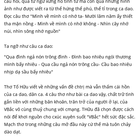
câu hỏi, qua từ ngữ xưng hô tình tứ mà còn qua những hình
ảnh như được viết ra từ thể hứng thể phú, thể tỉ trong ca dao.
Đọc câu thơ "Mình về mình có nhớ ta- Mười lăm năm ấy thiết
tha mặn nồng - Mình về mình có nhớ không - Nhìn cây nhớ
núi, nhìn sông nhớ nguồn"
Ta ngỡ như câu ca dao:
"Qua đình ngả nón trông đình - Đình bao nhiêu ngói thương
mình bấy nhiêu - Qua cầu ngả nón trông cầu- Cầu bao nhiêu
nhịp dạ sầu bấy nhiêu"
Thơ Tố Hữu viết về những vấn đề chtrị mà vẫn thấm cái hồn
của ca dao, dân ca. 4 câu thơ như bài ca dao vậy, chất trữ tình
gắn liền với những băn khoăn, trăn trở của người ở lại, của
VBắc vô cùng thuỷ chung với cmạng. THữu đã chọn được cách
nói để khơi nguồn cho cxúc xuyên suốt "VBắc" hết sức đặc sắc.
Mạch thơ trong những câu mở đầu này cứ thế mà tuôn chảy
dào dạt.