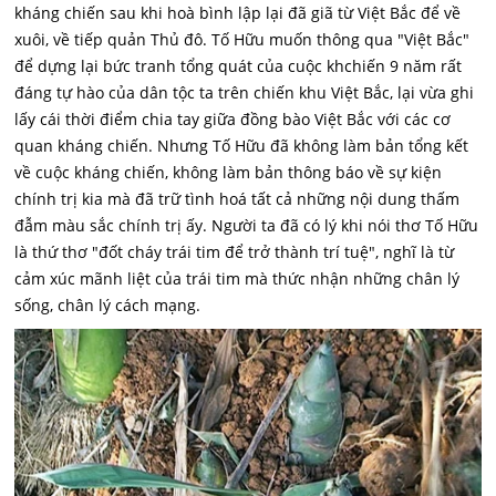
kháng chiến sau khi hoà bình lập lại đã giã từ Việt Bắc để về
xuôi, về tiếp quản Thủ đô. Tố Hữu muốn thông qua "Việt Bắc"
để dựng lại bức tranh tổng quát của cuộc khchiến 9 năm rất
đáng tự hào của dân tộc ta trên chiến khu Việt Bắc, lại vừa ghi
lấy cái thời điểm chia tay giữa đồng bào Việt Bắc với các cơ
quan kháng chiến. Nhưng Tố Hữu đã không làm bản tổng kết
về cuộc kháng chiến, không làm bản thông báo về sự kiện
chính trị kia mà đã trữ tình hoá tất cả những nội dung thấm
đẫm màu sắc chính trị ấy. Người ta đã có lý khi nói thơ Tố Hữu
là thứ thơ "đốt cháy trái tim để trở thành trí tuệ", nghĩ là từ
cảm xúc mãnh liệt của trái tim mà thức nhận những chân lý
sống, chân lý cách mạng.