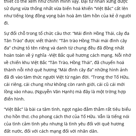
thiết có thể xem như chính mình vậy. Đại từ nhân xưng được
sử dụng vừa thống nhất vừa biến hoá khiến “Việt Bắc” cất lên
như tiếng lòng đồng vọng bản hoà âm tâm hồn của kẻ ở người
đi.
Sự đổi chỗ trong tổ chức câu thơ: “Mái đình Hồng Thái, cây đa
Tân Trào” được viết thành: “Tân trào Hồng Thái mái đình cây
đa” chứng tỏ tên riêng và danh từ chung đều đã đồng nhất
hoàn toàn về ý nghĩa -Việt Bắc quê hương cách mạng. Nỗi nhớ
về chiến khu Việt Bắc “Tân Trào, Hồng Thái”, đã chuyển hoá
thành nỗi nhớ quê hương “Mái đình cây đa” những hình ảnh
đã đi vào tâm thức người Việt từ ngàn đời. “Trong thơ Tố Hữu,
cái riêng, cái chung như không còn ranh giới, cái cũ cái mới
lồng vào nhau, (Nguyễn Văn Hạnh) mà đây là một trờng hợp
điển hình.
“Việt Bắc” là bài ca tâm tình, ngọt ngào đằm thắm rất tiêu biểu
cho hồn thơ, cho phong cách thơ của Tố Hữu. Vẫn là tiếng nói
của tình cảm tình yêu nhưng là tình yêu đối với quê hương
đất nước, đối với cách mạng đối với nhân dân.