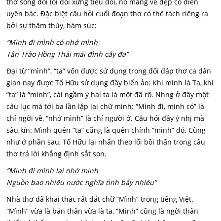
thơ sóng đôi lối đối xứng tiểu đối, nó mang vẻ đẹp cổ điển
uyên bác. Đặc biệt câu hỏi cuối đoạn thơ có thể tách riêng ra
bởi sự thâm thúy, hàm súc:
“Mình đi mình có nhớ mình
Tân Trào Hồng Thái mái đình cây đa”
Đại từ “mình”, “ta” vốn được sử dụng trong đối đáp thơ ca dân
gian nay được Tố Hữu sử dụng đầy biến ảo: Khi mình là Ta, khi
“ta” là “mình”, cái ngầm ý hai ta là một đã rõ. Nhng ở đây một
câu lục mà tới ba lần lặp lại chữ mình: “Mình đi, mình có” là
chỉ ngời về, “nhớ mình” là chỉ người ở. Câu hỏi đầy ý nhị mà
sâu kín: Mình quên “ta” cũng là quên chính “mình” đó. Cũng
như ở phần sau, Tố Hữu lại nhấn theo lối bồi thấn trong câu
thơ trả lời khẳng định sắt son.
“Mình đi mình lại nhớ mình
Nguồn bao nhiêu nước nghĩa tình bấy nhiêu”
Nhà thơ đã khai thác rất đắt chữ “Mình” trong tiếng Việt.
“Mình” vừa là bản thân vừa là ta, “Mình” cũng là ngời thân