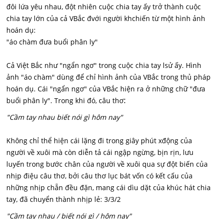
đôi lứa yêu nhau, đột nhiên cuộc chia tay ấy trở thành cuộc
chia tay lớn của cả VBắc đvới người khchiến từ một hình ảnh
hoán dụ:
"áo chàm đưa buổi phân ly"
Cả Việt Bắc như "ngẩn ngơ" trong cuộc chia tay lsử ấy. Hình
ảnh "áo chàm" dùng để chỉ hình ảnh của VBắc trong thủ pháp
hoán dụ. Cái "ngẩn ngơ" của VBắc hiện ra ở những chữ "đưa
:
buổi phân ly". Trong khi đó, câu thơ
"Cầm tay nhau biết nói gì hôm nay"
Không chỉ thể hiện cái lặng đi trong giây phút xđộng của
người về xuôi mà còn diễn tả cái ngập ngừng, bịn rịn, lưu
luyến trong bước chân của người về xuôi qua sự đột biến của
nhịp điệu câu thơ, bởi câu thơ lục bát vốn có kết cấu của
những nhịp chẵn đều đặn, mang cái dìu dặt của khúc hát chia
tay, đã chuyển thành nhịp lẻ: 3/3/2
"Cầm tay nhau / biết nói gì / hôm nay"