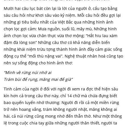
Mười hai câu lục bát còn lại là lời của người ở, cấu tạo bằng
sáu câu hỏi như khơi sâu vào kỷ niệm. Mỗi câu hỏi đều gợi lại
những gì tiêu biểu nhất của Việt Bắc qua những hình ảnh
chọn lọc gợi cảm: Mưa nguồn, suối lũ, mây mù, Những hình
ảnh chọn lọc vừa chân thực vừa thơ mộng; “Hắt hiu lau xám
đậm đà lòng son” Những câu thơ có khả năng diễn biến
những khái niệm trừu tợng thành hình ảnh đầy cảm giác sống
động cụ thể “mối thù nặng vai”. Nghệ thuật nhân hoá cũng tạo
nên sự sống động cho hình ảnh thơ:
“Mình về rừng núi nhớ ai
Trám bùi để rụng, măng mai để già”
Tình cảm của ngời ở đối với ngời đi xem ra đợc thể hiện sâu
kín hơn cả trong câu thơ này, chỉ 14 chữ mà chứa đựng biết
bao quyến luyến nhớ thương: Người đi rồi cả một miền rừng
trở nên hoang vắng, trám không người nhặt, măng không ai
hái, cả núi rừng cũng mong nhớ đến thẫn thờ. Như một thông
lệ trong cuộc chia tay giữa những người thân thiết, người ta