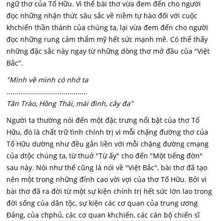
ngữ thơ của Tố Hữu. Vì thế bài thơ vừa đem đến cho người
đọc những nhận thức sâu sắc về niềm tự hào đối với cuộc
khchiến thần thánh của chúng ta, lại vừa đem đến cho người
đọc những rung cảm thẩm mỹ hết sức mạnh mẽ. Có thể thấy
những đặc sắc này ngay từ những dòng thơ mở đầu của "Việt
Bắc".
"Mình về mình có nhớ ta
.........................................
Tân Trào, Hồng Thái, mái đình, cây đa"
Người ta thường nói đến một đặc trưng nổi bật của thơ Tố
Hữu, đó là chất trữ tình chính trị vì mỗi chặng đường thơ của
Tố Hữu dường như đều gắn liền với mỗi chặng đường cmạng
của dtộc chúng ta, từ thuở "Từ ấy" cho đến "Một tiếng đờn"
sau này. Nói như thế cũng là nói về "Việt Bắc", bài thơ đã tạo
nên một trong những đỉnh cao vời vợi của thơ Tố Hữu. Bởi vì
bài thơ đã ra đời từ một sự kiện chính trị hết sức lớn lao trong
đời sống của dân tộc, sự kiện các cơ quan của trung ương
Đảng, của chphủ, các cơ quan khchiến, các cán bộ chiến sĩ