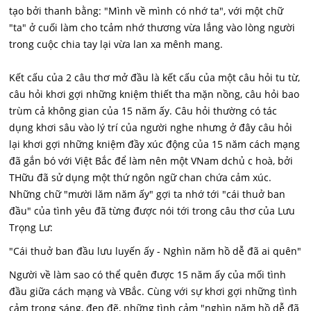
tạo bởi thanh bằng: "Mình về mình có nhớ ta", với một chữ
"ta" ở cuối làm cho tcảm nhớ thương vừa lắng vào lòng người
trong cuộc chia tay lại vừa lan xa mênh mang.
Kết cấu của 2 câu thơ mở đầu là kết cấu của một câu hỏi tu từ,
câu hỏi khơi gợi những kniệm thiết tha mặn nồng, câu hỏi bao
trùm cả không gian của 15 năm ấy. Câu hỏi thường có tác
dụng khơi sâu vào lý trí của người nghe nhưng ở đây câu hỏi
lại khơi gợi những kniệm đầy xúc động của 15 năm cách mạng
đã gắn bó với Việt Bắc để làm nên một VNam dchủ c hoà, bởi
THữu đã sử dụng một thứ ngôn ngữ chan chứa cảm xúc.
Những chữ "mười lăm năm ấy" gợi ta nhớ tới "cái thuở ban
đầu" của tình yêu đã từng được nói tới trong câu thơ của Lưu
Trọng Lư:
"Cái thuở ban đầu lưu luyến ấy - Nghìn năm hồ dễ đã ai quên"
Người về làm sao có thể quên được 15 năm ấy của mối tình
đầu giữa cách mạng và VBắc. Cùng với sự khơi gợi những tình
cảm trong sáng, đẹp đẽ, những tình cảm "nghìn năm hồ dễ đã