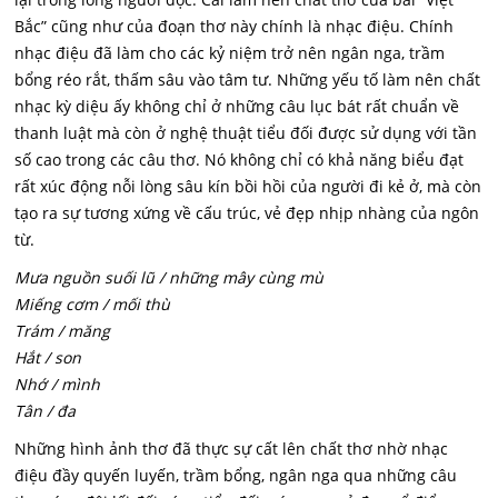
Bắc” cũng như của đoạn thơ này chính là nhạc điệu. Chính
nhạc điệu đã làm cho các kỷ niệm trở nên ngân nga, trầm
bổng réo rắt, thấm sâu vào tâm tư. Những yếu tố làm nên chất
nhạc kỳ diệu ấy không chỉ ở những câu lục bát rất chuẩn về
thanh luật mà còn ở nghệ thuật tiểu đối được sử dụng với tần
số cao trong các câu thơ. Nó không chỉ có khả năng biểu đạt
rất xúc động nỗi lòng sâu kín bồi hồi của người đi kẻ ở, mà còn
tạo ra sự tương xứng về cấu trúc, vẻ đẹp nhịp nhàng của ngôn
từ.
Mưa nguồn suối lũ / những mây cùng mù
Miếng cơm / mối thù
Trám / măng
Hắt / son
Nhớ / mình
Tân / đa
Những hình ảnh thơ đã thực sự cất lên chất thơ nhờ nhạc
điệu đầy quyến luyến, trầm bổng, ngân nga qua những câu