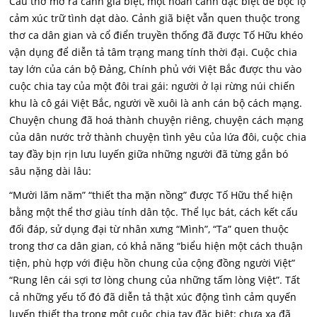
Câu thơ mở ra cảnh giã biệt, một hoàn cảnh đặc biệt để bộc lộ
cảm xúc trữ tình dạt dào. Cảnh giã biệt vẫn quen thuộc trong
thơ ca dân gian và cổ điển truyền thống đã được Tố Hữu khéo
vận dụng để diễn tả tâm trạng mang tính thời đại. Cuộc chia
tay lớn của cán bộ Đảng, Chính phủ với Việt Bắc được thu vào
cuộc chia tay của một đôi trai gái: người ở lại rừng núi chiến
khu là cô gái Việt Bắc, người về xuôi là anh cán bộ cách mạng.
Chuyện chung đã hoá thành chuyện riêng, chuyện cách mạng
của dân nước trở thành chuyện tình yêu của lứa đôi, cuộc chia
tay đầy bịn rịn lưu luyến giữa những người đã từng gắn bó
sâu nặng dài lâu:
“Mười lăm năm” “thiết tha mặn nồng” được Tố Hữu thể hiện
bằng một thể thơ giàu tính dân tộc. Thể lục bát, cách kết cấu
đối đáp, sử dụng đại từ nhân xưng “Mình”, “Ta” quen thuộc
trong thơ ca dân gian, có khả năng “biểu hiện một cách thuận
tiện, phù hợp với điệu hồn chung của cộng đồng người Việt”
“Rung lên cái sợi tơ lòng chung của những tấm lòng Việt”. Tất
cả những yếu tố đó đã diễn tả thật xúc động tình cảm quyến
luyến thiết tha trong một cuộc chia tay đặc biệt: chưa xa đã