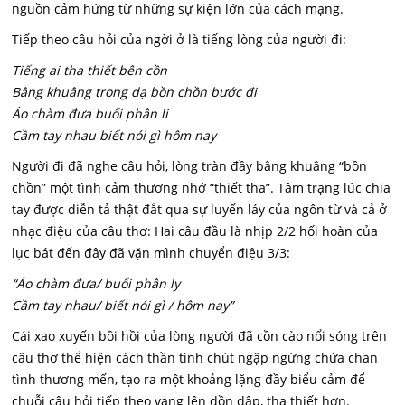
nguồn cảm hứng từ những sự kiện lớn của cách mạng.
Tiếp theo câu hỏi của ngời ở là tiếng lòng của người đi:
Tiếng ai tha thiết bên cồn
Bâng khuâng trong dạ bồn chồn bước đi
Áo chàm đưa buổi phân li
Cầm tay nhau biết nói gì hôm nay
Người đi đã nghe câu hỏi, lòng tràn đầy bâng khuâng “bồn
chồn” một tình cảm thương nhớ “thiết tha”. Tâm trạng lúc chia
tay được diễn tả thật đắt qua sự luyến láy của ngôn từ và cả ở
nhạc điệu của câu thơ: Hai câu đầu là nhịp 2/2 hối hoàn của
lục bát đến đây đã vặn mình chuyển điệu 3/3:
“Áo chàm đưa/ buổi phân ly
Cầm tay nhau/ biết nói gì / hôm nay”
Cái xao xuyến bồi hồi của lòng người đã cồn cào nổi sóng trên
câu thơ thể hiện cách thần tình chút ngập ngừng chứa chan
tình thương mến, tạo ra một khoảng lặng đầy biểu cảm để
chuỗi câu hỏi tiếp theo vang lên dồn dập, tha thiết hơn.