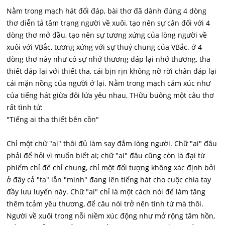
Nằm trong mạch hát đối đáp, bài thơ đã dành đúng 4 dòng
thơ diễn tả tâm trạng người về xuôi, tạo nên sự cân đối với 4
dòng thơ mở đầu, tạo nên sự tương xứng của lòng người về
xuôi với VBắc, tương xứng với sự thuỷ chung của VBắc. ở 4
dòng thơ này như có sự nhớ thương đáp lại nhớ thương, tha
thiết đáp lại với thiết tha, cái bịn rịn không nỡ rời chân đáp lại
cái mặn nồng của người ở lại. Nằm trong mạch cảm xúc như
của tiếng hát giữa đôi lứa yêu nhau, THữu buông một câu thơ
rất tình tứ:
"Tiếng ai tha thiết bên cồn"
Chỉ một chữ "ai" thôi đủ làm say đắm lòng người. Chữ "ai" đâu
phải để hỏi vì muốn biết ai; chữ "ai" đâu cũng còn là đại từ
phiếm chỉ để chỉ chung, chỉ một đối tượng không xác định bởi
ở đây cả "ta" lẫn "mình" đang lên tiếng hát cho cuộc chia tay
đầy lưu luyến này. Chữ "ai" chỉ là một cách nói để làm tăng
thêm tcảm yêu thương, để câu nói trở nên tình tứ mà thôi.
Người về xuôi trong nỗi niềm xúc động như mở rộng tâm hồn,