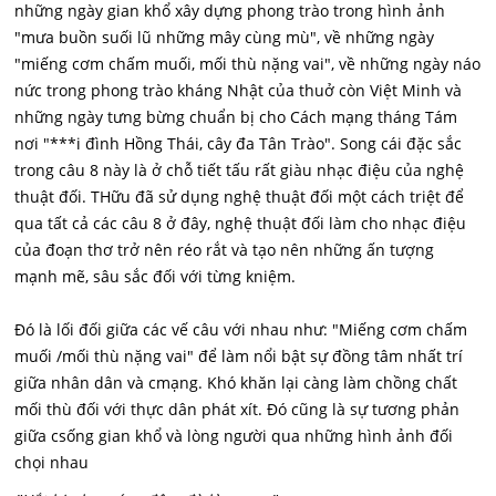
những ngày gian khổ xây dựng phong trào trong hình ảnh
"mưa buồn suối lũ những mây cùng mù", về những ngày
"miếng cơm chấm muối, mối thù nặng vai", về những ngày náo
nức trong phong trào kháng Nhật của thuở còn Việt Minh và
những ngày tưng bừng chuẩn bị cho Cách mạng tháng Tám
nơi "***i đình Hồng Thái, cây đa Tân Trào". Song cái đặc sắc
trong câu 8 này là ở chỗ tiết tấu rất giàu nhạc điệu của nghệ
thuật đối. THữu đã sử dụng nghệ thuật đối một cách triệt để
qua tất cả các câu 8 ở đây, nghệ thuật đối làm cho nhạc điệu
của đoạn thơ trở nên réo rắt và tạo nên những ấn tượng
mạnh mẽ, sâu sắc đối với từng kniệm.
Đó là lối đối giữa các vế câu với nhau như: "Miếng cơm chấm
muối /mối thù nặng vai" để làm nổi bật sự đồng tâm nhất trí
giữa nhân dân và cmạng. Khó khăn lại càng làm chồng chất
mối thù đối với thực dân phát xít. Đó cũng là sự tương phản
giữa csống gian khổ và lòng người qua những hình ảnh đối
chọi nhau