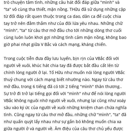
trò chuyện tâm tình, những câu hát đối đáp giữa "mình" và
"ta" vô cùng tha thiết, mặn nồng. THữu đã sử dụng những cặp
từ đối đáp rất quen thuộc trong ca dao, dân ca để cuộc chia
tay trở nên đằm thắm như của đôi lứa yêu nhau. Những chữ
"mình", "ta" từ câu thơ mở đầu cho tới những dòng thơ cuối
cùng luôn luôn khơi gợi những tình cảm mặn nồng, không bao
giờ phai nhạt giữa V Bắc và cách mạng, kháng chiến.
Trong cuộc tiễn đưa đầy lưu luyến, bịn rịn của VBắc đối với
người về xuôi, khúc hát chia tay đã được bắt đầu cất lên từ
chính lòng người ở lại. Tố Hữu như muốn nói lòng người VBắc
thuỷ chung với cách mạng biết nhường nào. Ngay từ câu thơ
mở đầu, trong 6 tiếng đã có tới 2 tiếng "mình" thân thương..
Sự trở đi trở lại tiếng gọi đối với "mình" như để nói lòng người
VBắc không nguôi nhớ người về xuôi, nhưng lại cũng như xoáy
sâu vào ký ức của người về xuôi những kniệm chan chứa nghĩa
tình. Cũng ngay từ câu thơ mở đầu, những chữ "mình", "ta" đã
như quấn quýt lấy nhau như sự gắn bó không muốn chia xa
giữa người ở và người về. Âm điệu của câu thơ chủ yếu được