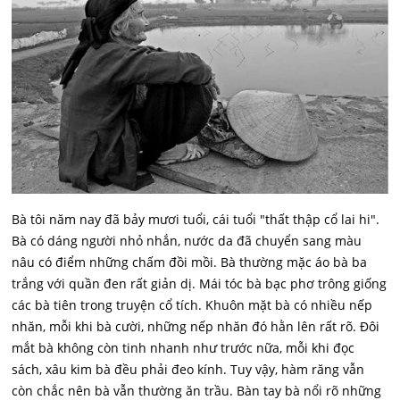
Bà tôi năm nay đã bảy mươi tuổi, cái tuổi "thất thập cổ lai hi".
Bà có dáng người nhỏ nhắn, nước da đã chuyển sang màu
nâu có điểm những chấm đồi mồi. Bà thường mặc áo bà ba
trắng với quần đen rất giản dị. Mái tóc bà bạc phơ trông giống
các bà tiên trong truyện cổ tích. Khuôn mặt bà có nhiều nếp
nhăn, mỗi khi bà cười, những nếp nhăn đó hằn lên rất rõ. Đôi
mắt bà không còn tinh nhanh như trước nữa, mỗi khi đọc
sách, xâu kim bà đều phải đeo kính. Tuy vậy, hàm răng vẫn
còn chắc nên bà vẫn thường ăn trầu. Bàn tay bà nổi rõ những