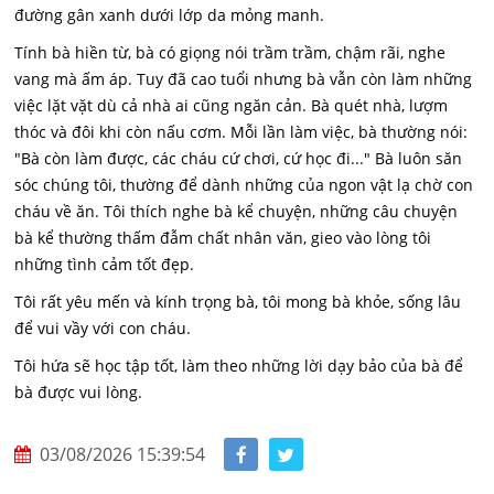
đường gân xanh dưới lớp da mỏng manh.
Tính bà hiền từ, bà có giọng nói trầm trầm, chậm rãi, nghe
vang mà ấm áp. Tuy đã cao tuổi nhưng bà vẫn còn làm những
việc lặt vặt dù cả nhà ai cũng ngăn cản. Bà quét nhà, lượm
thóc và đôi khi còn nấu cơm. Mỗi lần làm việc, bà thường nói:
"Bà còn làm
được, các cháu cứ chơi, cứ học đi..." Bà luôn săn
sóc chúng tôi, thường để dành những của ngon vật lạ chờ con
cháu về ăn. Tôi thích nghe bà kể chuyện, những câu chuyện
bà kể thường thấm đẫm chất nhân văn, gieo vào lòng tôi
những tình cảm tốt đẹp.
Tôi rất yêu mến và kính trọng bà, tôi mong bà khỏe, sống lâu
để vui vầy với con cháu.
Tôi hứa sẽ học tập tốt, làm theo những lời dạy bảo của bà để
bà được vui lòng.
03/08/2026 15:39:54