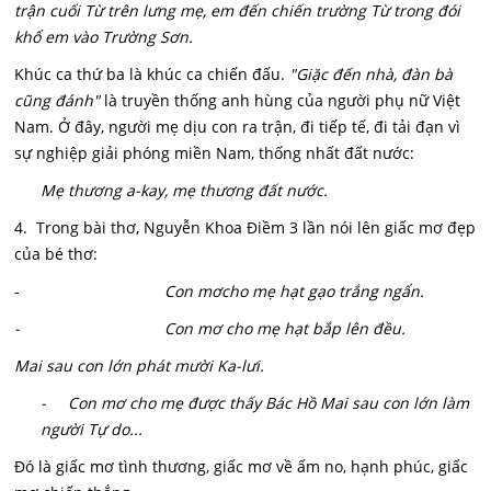
trận cuối Từ trên lưng mẹ, em đến chiến trường Từ trong đói
khổ em vào Trường Sơn.
Khúc ca thứ ba là khúc ca chiến đấu.
"Giặc đến nhà, đàn bà
cũng đánh"
là truyền thống anh hùng của người phụ nữ Việt
Nam. Ở đây, người mẹ dịu con ra trận, đi tiếp tế, đi tải đạn vì
sự nghiệp giải phóng miền Nam, thống nhất đất nước:
Mẹ thương a-kay, mẹ thương đất nước.
4. Trong bài thơ, Nguyễn Khoa Điềm 3 lần nói lên giấc mơ đẹp
của bé thơ:
-
Con mơcho mẹ hạt gạo trắng ngẩn.
- Con mơ cho mẹ hạt bắp lên đều.
Mai sau con lớn phát mười Ka-lưi.
- Con mơ cho mẹ được thấy Bác Hồ Mai sau con lớn làm
người Tự do...
Đó là giấc mơ tình thương, giấc mơ về ấm no, hạnh phúc, giấc