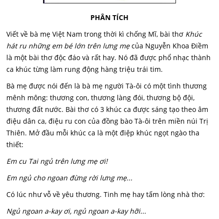
PHÂN TÍCH
Viết về bà mẹ Việt Nam trong thời kì chống Mĩ, bài thơ
Khúc
hát ru những em bé lớn trên lưng mẹ
của Nguyễn Khoa Điềm
là một bài thơ độc đáo và rất hay. Nó đã được phổ nhạc thành
ca khúc từng làm rung động hàng triệu trái tim.
Bà mẹ được nói đến là bà mẹ người Tà-ôi có một tình thương
mênh mông: thương con, thương làng đói, thương bộ đội,
thương đất nước. Bài thơ có 3 khúc ca được sáng tạo theo âm
điệu dân ca, điệu ru con của đồng bào Tà-ôi trên miền núi Trị
Thiên. Mở đầu mỗi khúc ca là một điệp khúc ngọt ngào tha
thiết:
Em cu Tai ngủ trên lưng mẹ ơi!
Em ngủ cho ngoan đừng rời lưng mẹ...
Có lúc như vỗ về yêu thương. Tinh mẹ hay tấm lòng nhà thơ:
Ngủ ngoan a-kay ơi, ngủ ngoan a-kay hỡi...