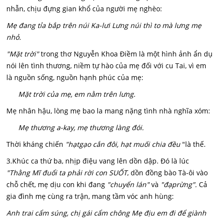
nhẫn, chịu đựng gian khổ của người mẹ nghèo:
Mẹ đang tỉa bắp trên núi Ka-lưi Lưng núi thì to mà lưng mẹ
nhỏ.
"Mặt trời"
trong thơ Nguyễn Khoa Điềm là một hình ảnh ẩn dụ
nói lên tình thương, niềm tự hào của mẹ đối với cu Tai, vì em
là nguồn sống, nguồn hạnh phúc của mẹ:
Mặt trời của mẹ, em nằm trên lưng.
Mẹ nhân hậu, lòng mẹ bao la mang nặng tình nhà nghĩa xóm:
Mẹ thương a-kay, mẹ thương làng đói.
Thời kháng chiến
"hạt
gạo cắn đôi, hạt muối chia đều
"là thế.
3.Khúc ca thứ ba, nhịp điệu vang lên dồn dập. Đó là lúc
"Thằng Mĩ đuổi ta phải rời con SUỐT
, dồn đồng bào Tà-ôi vào
chỗ chết, mẹ dịu con khi đang
"chuyển lán"
và
"đạp
rừng".
Cả
gia đình mẹ cùng ra trận, mang tầm vóc anh hùng:
Anh trai cẩm súng, chị gái cẩm chông Mẹ địu em đi để giành