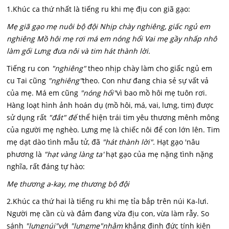
1.Khúc ca thứ nhất là tiếng ru khi mẹ địu con giã gạo:
Mẹ giã gạo mẹ nuôi bộ đội Nhịp chày nghiêng, giấc ngủ em
nghiêng Mồ hôi mẹ rơi má em nóng hổi Vai mẹ gầy nhấp nhô
làm gối Lưng đưa nôi và tim hát thành lời.
Tiếng ru con
"nghiêng"
theo nhịp chày làm cho giấc ngủ em
cu Tai cũng
"nghiêng"
theo. Con như đang chia sẻ sự vất vả
của mẹ. Má em cũng
"nóng hổi"
vì bao mồ hôi mẹ tuôn rơi.
Hàng loạt hình ảnh hoán dụ (mồ hôi, má, vai, lưng, tim) được
sử dụng rất
"đắt" để
thể hiện trái tim yêu thương mênh mông
của người mẹ nghèo. Lưng mẹ là chiếc nôi để con lớn lên. Tim
mẹ dạt dào tình mẫu tử, đã
"hát thành lời".
Hạt gạo 'nâu
phương là
"hạt vàng làng ta'
hạt gạo của mẹ nặng tình nặng
nghĩa, rất đáng tự hào:
Mẹ thương a-kay, mẹ thương bộ đội
2.Khúc ca thứ hai là tiếng ru khi mẹ tỉa bắp trên núi Ka-lưi.
Người mẹ cần cù và đảm đang vừa địu con, vừa làm rẫy. So
sánh
"lưngnúi"vở
i
"lưngmẹ"nhằm
khẳng định đức tính kiên