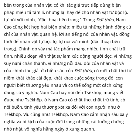
bên trong của nhân vật, có khi tác giả trực tiếp dùng biện
pháp miêu tả tâm lí, nhưng lại hay để cho nhân vặt tự bộc lộ,
tự nói với mình, ‘độc thoại bên trong ‘. Trong
Đời thừa,
Nam
Cao cũng kết hợp hai biện pháp: miêu tả những hành động cử
chỉ của nhân vật, quan hệ, lời ăn tiếng nói của nhân vật, đồng
thời để nhân vật tự bộc lộ, tự nói với mình (độc thoại bên
trong). Chính do vậy mà tác phẩm mang nhiều tính chất trữ
tình, nhiều đoạn vần thật sự làm xúc động người đọc, vì những
suy nạhĩ chân thành, vì những nỗi đau đời của nhân vật và
của chính tác giả. ở chiều sâu của
Đời thừa,
có một chất thơ từ
niềm khát kháo cái đẹp, khát khao cuộc sống trong đó .con
người biết thương yêu nhau và có thể sống một cách xứng
đáng, có ý nghĩa. Nam Cao hay nói đến Tsêkhôp, mong viết
đựợc như Tsêkhôp. ở Nam Cao có chất thơ, chất trữ tình, có
nỗi buồn, tình yêu thương xót xa đối với con người như ở
Tsêkhôp. Và, cũng như Tsêkhôp, Nam Cao cảm nhận sâu xa ý
nghĩa và bi kịch của cuộc đời trong những cái tưởng chừng
nhỏ nhặt, vô nghĩa hằng ngày ở xung quanh.