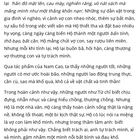
lại
‘hắn đỏ mặt lên, cau mày, nghiến răng, vò nát sách mà
mắng mình như một thằng khốn nạn‘.
Những sự dằn vặt trong
gia đình vì nghèo, vì cảnh vợ con nheo nhóc, thêm sự bất mãn,
sự xấu hổ trong việc viết văn mà Hộ thiết tha và đặt bao nhiêu
hy vọng, càng ngày càng biến Hộ thành một người
bẩn tính,
thô bạo, bất cần.
Hộ mắng chửi vợ con, say rượu liên miên.
Nhưng mỗi khi tỉnh lại, Hộ lại buồn bã, hôi hận, càng thương
vợ thương con và tự trách mình.
Qua tác phẩm của Nam Cao, ta thấy những người tốt, những
người có mơ ước hoài bão, những người lao động trung thực,
cần cù, sao mà khổ quá, khô cả về vật chất và tinh thần!
Trong hoàn cảnh như vậy, những người như Từ chỉ biết chịu
đựng, nhẫn nhục và càng hiểu chồng, thương chồng. Nhưng
Hộ là một nhà văn, Hộ càng thấy hoàn cảnh sống thật là nặng
nề, không lối thoát, một bi kịch thật sự, Hộ có lúc nói ra miệng
là vợ con làm khổ mình, nhưng trong thâm tâm anh: biết
không phải như vậy. Chẳng biết trách ai, anh tự trách mình, xỉ
vả mình, gặm nhấm một mình nỗi bất bình và đau khố.