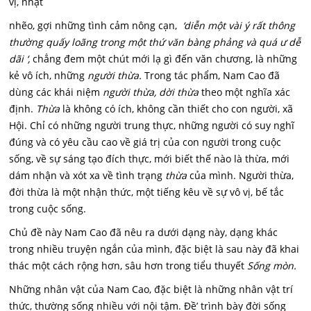
vị, nhạt
nhẽo, gợi những tình cảm nông cạn,
‘diễn một vài ý rất thông
thường quấy loãng trong một thứ văn bàng phảng và quá ư dễ
dãi ‘,
chẳng đem một chút mới lạ gì đến văn chương, là những
kẻ vô ích, những
người thừa.
Trong tác phẩm, Nam Cao đã
dùng các khái niệm
người thừa, dời thừa
theo một nghĩa xác
định.
Thừa
là không có ích, không cần thiết cho con người, xã
Hội. Chỉ có những người trung thực, những người có suy nghĩ
đúng và có yêu cầu cao về giá trị của con người trong cuộc
sống, về sự sáng tạo đích thực, mới biết thế nào là thừa, mới
dám nhận và xót xa về tình trạng
thừa
của mình. Người thừa,
đời thừa là một nhận thức, một tiếng kêu về sự vô vị, bế tắc
trong cuộc sống.
Chủ đề này Nam Cao đã nêu ra dưới dạng này, dạng khác
trong nhiều truyện ngắn của mình, đặc biệt là sau này đã khai
thác một cách rộng hơn, sâu hơn trong tiểu thuyết
Sống mòn.
Những nhân vật của Nam Cao, đặc biệt là những nhân vật trí
thức, thường sống nhiều với nội tậm. Đề’ trình bày đời sống