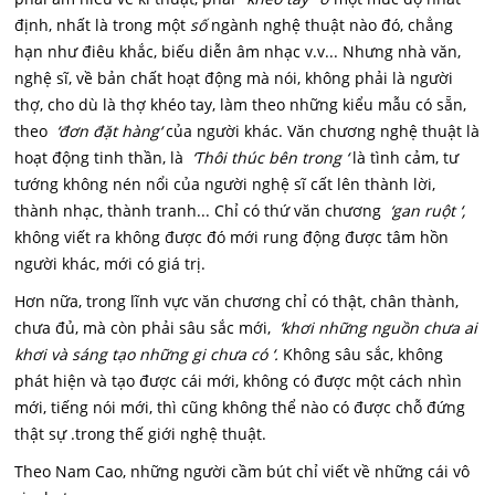
định, nhất là trong một
số
ngành nghệ thuật nào đó, chẳng
hạn như điêu khắc, biếu diễn âm nhạc v.v... Nhưng nhà văn,
nghệ sĩ, về bản chất hoạt động mà nói, không phải là người
thợ, cho dù là thợ khéo tay, làm theo những kiểu mẫu có sẵn,
theo
‘đơn đặt hàng‘
của người khác. Văn chương nghệ thuật là
hoạt động tinh thần, là
‘Thôi thúc bên trong ‘
là tình cảm, tư
tướng không nén nổi của người nghệ sĩ cất lên thành lời,
thành nhạc, thành tranh... Chỉ có thứ văn chương
‘gan ruột ‘,
không viết ra không được đó mới rung động được tâm hồn
người khác, mới có giá trị.
Hơn nữa, trong lĩnh vực văn chương chỉ có thật, chân thành,
chưa đủ, mà còn phải sâu sắc mới,
‘khơi những nguồn chưa ai
khơi và sáng tạo những gi chưa có ‘.
Không sâu sắc, không
phát hiện và tạo được cái mới, không có được một cách nhìn
mới, tiếng nói mới, thì cũng không thể nào có được chỗ đứng
thật sự .trong thế giới nghệ thuật.
Theo Nam Cao, những người cầm bút chỉ viết về những cái vô