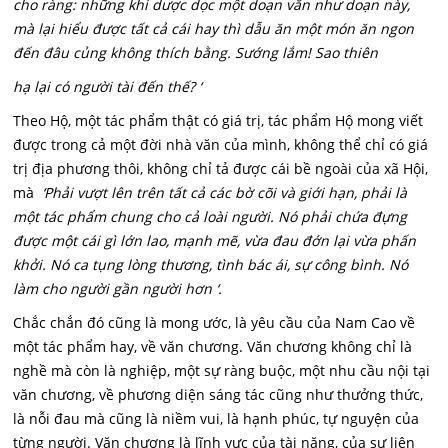
cho ràng: những khi dược dọc một doạn văn như doạn này,
mà lại hiểu được tất cả cái hay thì dẫu ăn một món ăn ngon
đến đâu củng không thích bằng. Sướng lắm! Sao thiên
hạ lại có người tài đến thế? ‘
Theo Hộ, một tác phẩm thật có giá trị, tác phẩm Hộ mong viết
được trong cả một đời nhà văn của mình, không thể chỉ có giá
trị địa phương thôi, không chỉ tả được cái bề ngoài của xã Hội,
mà
‘Phải vượt lên trên tất cả các bờ cõi và giới hạn, phải là
một tác phẩm chung cho cả loài người. Nó phải chứa đựng
được một cái gì lớn lao, mạnh mẽ, vừa đau đớn lại vừa phấn
khởi. Nó ca tụng lòng thương, tình bác ái, sự công bình. Nó
làm cho người gần người hơn ‘.
Chắc chắn đó cũng là mong ước, là yêu cầu của Nam Cao về
một tác phẩm hay, về văn chương. Văn chương không chỉ là
nghề mà còn là nghiệp, một sự ràng buộc, một nhu cầu nội tại
văn chương, về phương diện sáng tác cũng như thưởng thức,
là nỗi đau mà cũng là niềm vui, là hạnh phúc, tự nguyện của
từng người. Văn chương là lĩnh vực của tài năng, của sự liên