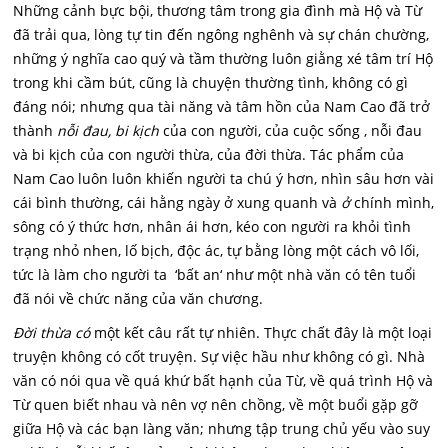
Những cảnh bực bội, thương tâm trong gia đình mà Hộ và Từ
đã trải qua, lòng tự tin đến ngông nghênh và sự chán chường,
những ý nghĩa cao quý và tầm thường luôn giằng xé tâm trí Hộ
trong khi cầm bút, cũng là chuyện thường tình, không có gì
đáng nói; nhưng qua tài năng và tâm hồn của Nam Cao đã trở
thành
nỗi đau, bi kịch
của con người, của cuộc sống , nỗi đau
và bi kịch của con người thừa, của đời thừa. Tác phẩm của
Nam Cao luôn luôn khiến người ta chú ý hơn, nhìn sâu hơn vài
cái bình thường, cái hằng ngày ở xung quanh và
ở
chính mình,
sông có ý thức hơn, nhân ái hơn, kéo con người ra khỏi tình
trạng nhỏ nhen, lố bịch, độc ác, tự bằng lòng một cách vô lối,
tức là làm cho người ta ‘bất an‘ như một nhà văn có tên tuổi
đã nói về chức năng của văn chương.
Đời thừa có
một kết câu rất tự nhiên. Thực chất đây là một loại
truyện không có cốt truyện. Sự việc hầu như không có gì. Nhà
văn có nói qua về quá khứ bất hạnh của Từ, về quá trình Hộ và
Từ quen biết nhau và nên vợ nên chồng, về một buổi gặp gỡ
giữa Hộ và các bạn làng văn; nhưng tập trung chủ yếu vào suy