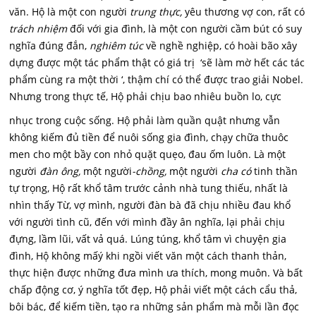
văn. Hộ là một con người
trung thực,
yêu thương vợ con, rất có
trách nhiệm
đối với gia đình, là một con người cầm bút có suy
nghĩa đúng đắn,
nghiêm túc
về nghề nghiệp, có hoài bão xây
dựng được một tác phẩm thật có giá trị ‘sẽ làm mờ hết các tác
phẩm cùng ra một thời ‘, thậm chí có thể được trao giải Nobel.
Nhưng trong thực tế, Hộ phải chịu bao nhiêu buồn lo, cực
nhục trong cuộc sống. Hộ phải làm quần quật nhưng vẫn
không kiếm đủ tiền để nuôi sống gia đình, chạy chữa thuôc
men cho một bầy con nhỏ quặt quẹo, đau ốm luôn. Là một
người
đàn ông,
một người
-
chồng,
một người
cha có
tinh thần
tự trọng, Hộ rất khổ tâm trước cảnh nhà tung thiếu, nhất là
nhìn thấy Từ, vợ mình, người đàn bà đã chịu nhiều đau khổ
với người tình cũ, đến với mình đầy ân nghĩa, lại phải chịu
đựng, lầm lũi, vất vả quá. Lúng túng, khổ tâm vì chuyện gia
đình, Hộ không mấý khi ngồi viết văn một cách thanh thản,
thực hiện được những đưa mình ưa thích, mong muôn. Và bất
chấp động cơ, ý nghĩa tốt đẹp, Hộ phải viết một cách cẩu thả,
bôi bác, để kiếm tiền, tạo ra những sản phẩm mà mỗi lần đọc