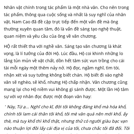
Nhân vật chính trong tác phẩm là một nhà văn. Cho nên trong
tác phẩm, thông qua cuộc sống và nhất là suy nghĩ của nhân
vật, Nam Cao đã đề cập trực tiếp đến một vấn đề mà ông
thường xuyên quan tâm, đó là vấn đề sáng tạo nghệ thuật,
quan niệm và yêu cầu của ông về văn chương.
HỘ rất thiết tha với nghề văn. Sáng tạo văn chương là khát
vọng, là lí tưởng của đời Hộ. Lúc đầu, Hộ coi khinh những lo
lắng tủn mủn về vật chất, dồn hết tâm sức vun trồng cho cái
tài mỗi ngày một thêm nảy nở. Hộ đọc, ngầm nghĩ, tìm tòi,
nhận xét và suy tưởng không biết chán. Hộ biết đi vào nghề
văn sẽ nghèo, sẽ khổ, nhưng Hộ chấp nhận. Văn chương cũng
mang lại cho Hộ niềm vui không gì sánh được. Một lần Hộ tâm
sự với vợ nhân đọc được một đoạn văn hay:
‘
Này, Từ ạ... Nghĩ cho kĩ, đời tôi không đáng khổ mà hóa khổ,
chính tôi lam cái thân tôi khổ, tôi mè văn quá nên mới khổ. ấy
thè, mà tuy khổ thì khổ thật, nhưng thử có người giàu bạc vạn
nào thuận lợi đồi lấy cái địa vị của tôi, chưa chắc tôi đã đối. Tôi