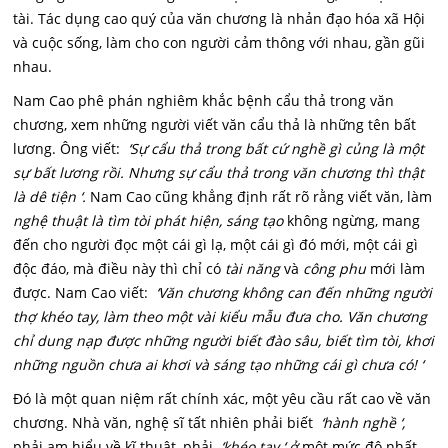
tài. Tác dụng cao quý của văn chương là nhản đạo hóa xã Hội
và cuộc sống, làm cho con người cảm thông với nhau, gần gũi
nhau.
Nam Cao phê phán nghiêm khắc bệnh cẩu thả trong văn
chương, xem những người viết văn cẩu thả là những tên bất
lương. Ông viết:
‘Sự cẩu thả trong bất cứ nghề gì củng là một
sự bất lương rồi. Nhưng sự cẩu thả trong văn chương thì thật
là dê tiện ‘.
Nam Cao cũng khẳng định rất rõ rằng viết văn, làm
nghệ thuật là tìm tòi phát hiện, sáng tạo
không ngừng, mang
đến cho người đọc một cái gì lạ, một cái gì đó mới, một cái gì
độc đáo, mà điều này thì chỉ có
tài năng
và
công phu
mới làm
được. Nam Cao viết:
‘Văn chương không can đến những người
thợ khéo tay, làm theo một vài kiểu mẫu đưa cho. Văn chương
chỉ dung nạp được những người biết đào sâu, biết tìm tòi, khơi
những nguồn chưa ai khơi và sáng tạo những cái gì chưa có! ‘
Đó là một quan niệm rất chính xác, một yêu cầu rất cao về văn
chương. Nhà văn, nghệ sĩ tất nhiên phải biết
‘hành nghề ‘,
phải am hiểu về kĩ thuật, phải
‘khéo tay ‘ ở
một mức độ nhất