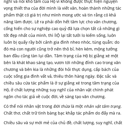
nghĩ và nỗi khố tâm của Hộ vì không được thực hiện nguyện
vọng thiết tha của đời mình là viết văn, hoàn thành những tác
phẩm thật có giá trị như mình mong ước và tin rằng có khả
năng làm được. Lẽ ra phải dồn hết tâm lực cho văn chương,
cống hiến cho sự nghiệp cao quỷ đã lựa chọn tất cả những gì
tốt đẹp nhất của mình, thì ÍIỘ lại tất tưởi lo kiếm sống, luôn
luôn bị quấy rầy bởi cảnh gia đình nheo nhóc, túng quẫn; do
đó mà con người cũng trở nên thô bỉ, hèn kém, mộng tưởng
ban đầu cũng tàn lụi dần. Tâm trạng của Hộ bị giằng xé một
bên là khát khao sáng tạo, vươn tới những đỉnh cao trong văn
chương và bên kia là những đòi hỏi thực dụng, cấp bách của
cuộc sống gia đình vất vả, thiêu thôn hàng ngày. Đặc sắc và
chiều sâu cứa tác phẩm là ở sự giằng xé trong tâm trạng của
Hộ, ở chất lượng những suy nghĩ của nhân vật chính phát
ngôn cho tác giả về cuộc đời, về sáng tạo văn chương.
Có thể nói nhân vật trong
Đời thừa
là một
nhân vật tâm trạng.
Chất thơ, chất trữ tình bàng bạc khắp tác phẩm do đấy mà ra.
Chiều sâu và sự mới mẻ của chủ đề, chất lượng, suy nghĩ, chất