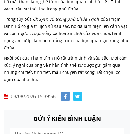
bộ mặt tham lam, ghê tởm của bọn quan lại thời Lê - Trịnh,
vạch trần sự thối tha trong phủ Chúa.
Trang tùy bút
‘Chuyện cũ trong phù Chúa Trịnh’
của Phạm
Đình Hổ có giá trị lịch sử sâu sắc, nó đã làm hiện lên cảnh vật
và con người, cuộc sống xa hoà ăn chơi của vua chúa, hành
động ăn cướp, làm tiền trắng trợn của bọn quan lại trong phủ
Chúa.
Ngòi bút của Phạm Đình Hổ rất trầm tĩnh và sâu sắc. Mọi cảm
xúc, ý nghĩ của ông về nhân tình thế sự được gửi gắm qua
những chi tiết, tình tiết, mẩu chuyện rất sống, rất chọn lọc,
đậm đà, nhã thú.
03/08/2026 15:39:56
GỬI Ý KIẾN BÌNH LUẬN