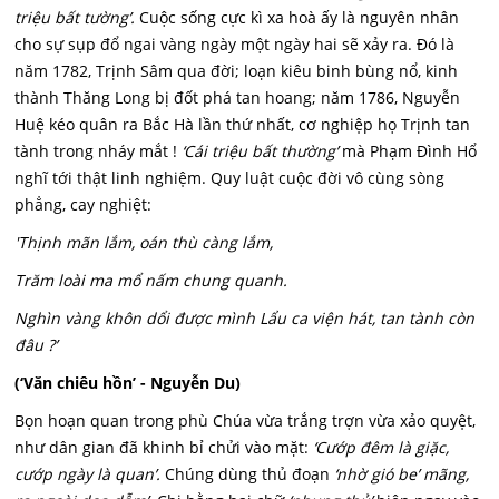
triệu bất tường’.
Cuộc sống cực kì xa hoà ấy là nguyên nhân
cho sự sụp đổ ngai vàng ngày một ngày hai sẽ xảy ra. Đó là
năm 1782, Trịnh Sâm qua đời; loạn kiêu binh bùng nổ, kinh
thành Thăng Long bị đốt phá tan hoang; năm 1786, Nguyễn
Huệ kéo quân ra Bắc Hà lần thứ nhất, cơ nghiệp họ Trịnh tan
tành trong nháy mắt !
‘Cái triệu bất thường’
mà Phạm Đình Hổ
nghĩ tới thật linh nghiệm. Quy luật cuộc đời vô cùng sòng
phẳng, cay nghiệt:
'Thịnh mãn lắm, oán thù càng lắm,
Trăm loài ma mổ nấm chung quanh.
Nghìn vàng khôn dổi được mình Lẩu ca viện hát, tan tành còn
đâu ?’
(‘Văn chiêu hồn’ - Nguyễn Du)
Bọn hoạn quan trong phù Chúa vừa trắng trợn vừa xảo quyệt,
như dân gian đã khinh bỉ chửi vào mặt:
‘Cướp đêm là giặc,
cướp ngày là quan’.
Chúng dùng thủ đoạn
‘nhờ gió be’ mãng,