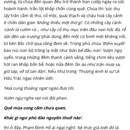
vương, từ chúa đến quan đều trở thành bọn cướp ngày ra sức
hoành hành, trấn lột khắp chốn cùng quê. Chúa thì
‘sức thu
lấy’
trân cầm dị thú, cổ mộc, quái thạch và chậu hoà cây cảnh
ờ chốn dân gian
‘không thiếu một thứ gì’.
Có những cây cảnh
‘cành lá rườm rà... như cây cổ thụ mục trên đầu non hốc đá, rễ
dài đến vài trượng’
phải dùng đến một cơ binh mới khiêng nổi,
từ bên Bắc chở qua sông đem về. Trong phủ chúa
‘điểm xuyết’
bao núi non bộ trông lạ mắt như
‘bốn bể đầu non’.
Vượn ngự
uyển, trong những đêm thanh cảnh vắng, tiếng chim kêu vượn
hót ran khắp bốn bể, hoặc nửa đêm
‘ồn ào như trận mưa sa,
gió táp, vỡ tổ tan đàn’.
Nếu như trong
'Thượng kinh kí sự’
Lê
Hữu Trác ngạc nhiên viết:
‘Hoà cung thoảng ngạt ngào đưa tới,
Vườn ngự nghe vẹt nói đòi phen.
Quê mùa cung cấm chưa quen,
Khác gì ngư phù đào nguyên thuở nào’.
thì ở đây, Phạm Đình Hổ ái ngại nghĩ:
‘kẻ thức giả biết đó là