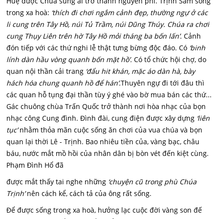
Huệ được Chúa sủng ái trở thành nguyên phi. Trịnh Sâm sống
trong xa hoà:
‘thích đi chơi ngắm cảnh đẹp, thường ngự ở các
li cung trên Tây Hồ, núi Tủ Trầm, núi Dũng Thúy. Chúa ra chơi
cung Thụy Liên trên hờ Tây Hồ mỏi tháng ba bốn lấn’.
Cảnh
đón tiếp với các thứ nghi lễ thật tưng bừng độc đáo. Có
‘binh
lính dàn hầu vòng quanh bốn mặt hồ’.
Có tổ chức hội chợ, do
quan nội thần cải trang
‘đẩu
hit
khán, mặc áo dàn hà, bày
hách hóa chung quanh hồ để hán’.
Thuyên ngự đi tới đâu thì
các quan hỗ tụng đại thần tùy ý ghé vào bờ mua bán các thứ...
Gác chuông chùa Trấn Quốc trở thành nơi hòa nhạc của bọn
nhạc công Cung đình. Đình đài, cung điện được xây dựng
‘liên
tục’
nhằm thỏa mãn cuộc sống ăn chơi của vua chúa và bọn
quan lại thời Lê - Trịnh. Bao nhiêu tiền của, vàng bạc, châu
báu, nước mắt mồ hồi của nhân dân bị bòn vét đến kiệt cùng.
Phạm Đình Hổ đã
được mắt thấy tai nghe những
‘chuyện cũ trong phù Chúa
Trịnh’
nên cách kể, cách tả của ông rất sống.
Để được sống trong xa hoà, hưởng lạc cuộc đời vàng son đế