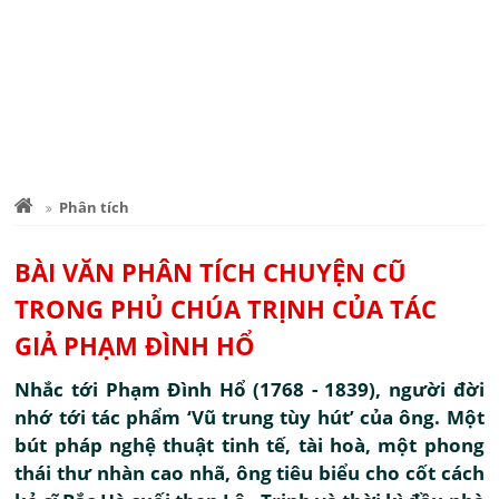
Phân tích
BÀI VĂN PHÂN TÍCH CHUYỆN CŨ
TRONG PHỦ CHÚA TRỊNH CỦA TÁC
GIẢ PHẠM ĐÌNH HỔ
Nhắc tới Phạm Đình Hổ (1768 - 1839), người đời
nhớ tới tác phẩm ‘Vũ trung tùy hút’ của ông. Một
bút pháp nghệ thuật tinh tế, tài hoà, một phong
thái thư nhàn cao nhã, ông tiêu biểu cho cốt cách