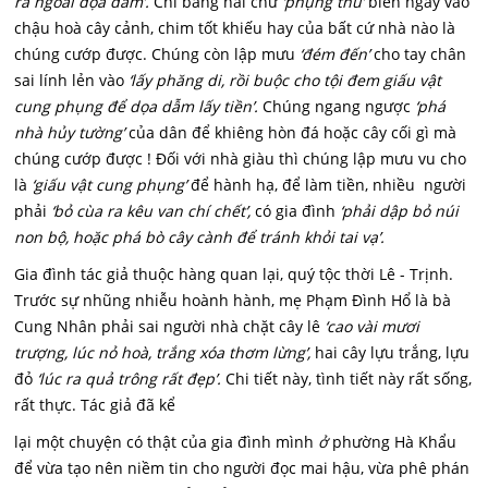
ra ngoài dọa dẫm’.
Chi bằng hai chữ
‘phụng thủ’
biên ngay vào
chậu hoà cây cảnh, chim tốt khiếu hay của bất cứ nhà nào là
chúng cướp được. Chúng còn lập mưu
‘đém đến’
cho tay chân
sai lính lẻn vào
‘lấy phăng di, rồi buộc cho tội đem giấu vật
cung phụng để dọa dẫm lấy tiền’.
Chúng ngang ngược
‘phá
nhà hủy tường’
của dân để khiêng hòn đá hoặc cây cối gì mà
chúng cướp được ! Đối với nhà giàu thì chúng lập mưu vu cho
là
‘giấu vật cung phụng’
để hành hạ, để làm tiền, nhiều người
phải
‘bỏ cùa ra kêu van chí chết’,
có gia đình
‘phải dập bỏ núi
non bộ, hoặc phá bò cây cành để tránh khỏi tai vạ’.
Gia đình tác giả thuộc hàng quan lại, quý tộc thời Lê - Trịnh.
Trước sự nhũng nhiễu hoành hành, mẹ Phạm Đình Hổ là bà
Cung Nhân phải sai người nhà chặt cây lê
‘cao vài mươi
trượng, lúc nỏ hoà, trắng xóa thơm lừng’,
hai cây lựu trắng, lựu
đỏ
‘lúc ra quả trông rất đẹp’.
Chi tiết này, tình tiết này rất sống,
rất thực. Tác giả đã kể
lại một chuyện có thật của gia đình mình
ở
phường Hà Khẩu
để vừa tạo nên niềm tin cho người đọc mai hậu, vừa phê phán