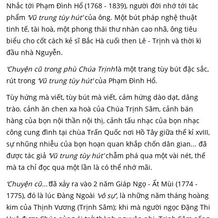
Nhắc tới Phạm Đình Hổ (1768 - 1839), người đời nhớ tới tác
phẩm
‘Vũ trung tùy hút’
của ông. Một bút pháp nghệ thuật
tinh tế, tài hoà, một phong thái thư nhàn cao nhã, ông tiêu
biểu cho cốt cách kẻ sĩ Bắc Hà cuối then Lê - Trịnh và thời kì
đầu nhà Nguyễn.
‘Chuyện cũ trong phù Chúa Trịnh’
là một trang tùy bút đặc sắc,
rút trong
‘Vũ trung tùy hút’
của Phạm Đình Hổ.
Tùy hứng mà viết, tùy bút mà viết, cảm hứng dào dạt, dâng
trào. cảnh ăn chen xa hoà của Chúa Trịnh Sâm, cảnh bán
hàng của bọn nội thần nội thị, cảnh tấu nhạc của bọn nhạc
công cung đình tại chùa Trấn Quốc nơi Hồ Tây giữa thế kỉ xvIII,
sự nhũng nhiễu của bọn hoạn quan khắp chốn dân gian... đã
được tác giả
‘Vũ trung tùy hút’
chẫm phá qua một vài nét, thế
mà ta chỉ đọc qua một lần là có thể nhớ mãi.
‘Chuyện cũ...’
đã xảy ra vào 2 năm Giáp Ngọ - Ất Mùi (1774 -
1775), đó là lúc Đàng Ngoài
‘vô sự',
là những năm tháng hoàng
kim của Thịnh Vương (Trịnh Sâm); khi mà người ngọc Đặng Thi