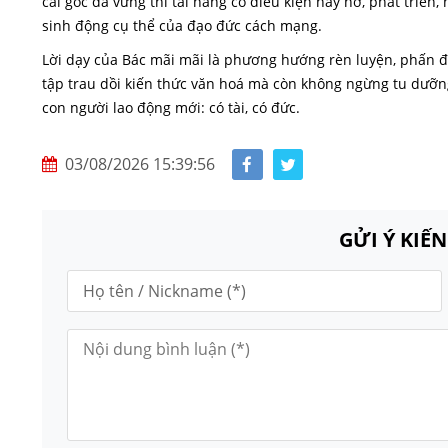
cái gốc đã vững thì tài năng có điều kiện nảy nở, phát triển,
sinh động cụ thể của đạo đức cách mạng.
Lời dạy của Bác mãi mãi là phương hướng rèn luyện, phấn đ
tập trau dồi kiến thức văn hoá mà còn không ngừng tu dưỡ
con người lao động mới: có tài, có đức.
03/08/2026 15:39:56
GỬI Ý KIẾ