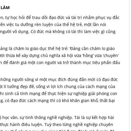
 LÀM
, tự học hỏi để trau dồi đạo đức và tài trí nhằm phục vụ đắc
 việc tu dưỡng rèn luyện của thế hệ trẻ, một lần nói
 người vô dụng. Có đức mà không có tài thì làm việc gì cũng
ảng là chăm lo giáo dục thế hệ trẻ: ‘Đảng cần chăm lo giáo
 thừa kế xây dựng chủ nghĩa xã hội vừa ‘hồng’ vừa ‘chuyên’
ơ bản để đánh giá một con người và trở thành mục tiêu phấn đấu
 những người sông vì một mục đích đúng đắn mới có đạo đức
 lí tưởng đẹp đẽ, sống vì lợi ích chung của cách mạng của
 hi sinh cả tính mạng để thực hiện sự nghiệp giải phóng con
, có đạo đức cách mạng thì có khó khăn gian khổ, thất bại
độ học vân, sự tinh thông nghề nghiệp. Tài là sự kết hợp hài
tác thực hành điêu luyện. Tuỳ theo từng nghề nghiệp chuyên