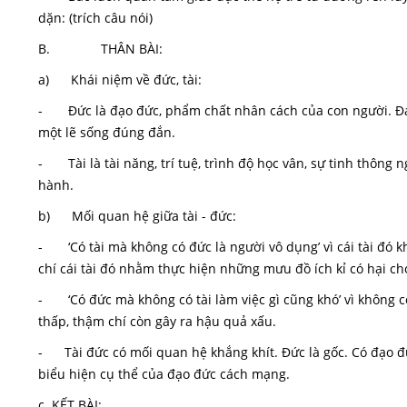
dặn: (trích câu nói)
B. THÂN BÀI:
a) Khái niệm về đức, tài:
- Đức là đạo đức, phẩm chất nhân cách của con người. Đạ
một lẽ sống đúng đắn.
- Tài là tài năng, trí tuệ, trình độ học vân, sự tinh thông n
hành.
b) Mối quan hệ giữa tài - đức:
- ‘Có tài mà không có đức là người vô dụng’ vì cái tài đó kh
chí cái tài đó nhằm thực hiện những mưu đồ ích kỉ có hại ch
- ‘Có đức mà không có tài làm việc gì cũng khó’ vì không c
thấp, thậm chí còn gây ra hậu quả xấu.
- Tài đức có mối quan hệ khắng khít. Đức là gốc. Có đạo đức
biểu hiện cụ thể của đạo đức cách mạng.
c. KẾT BÀI: