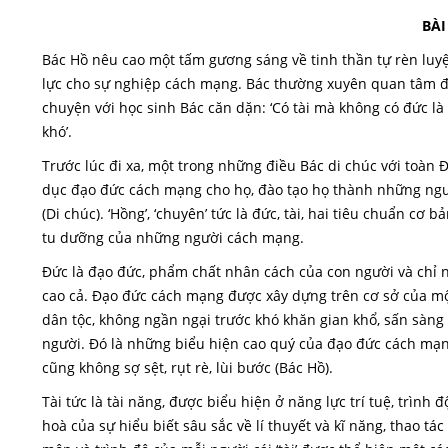
BÀI
Bác Hồ nêu cao một tấm gương sáng về tinh thần tự rèn luyện
lực cho sự nghiệp cách mạng. Bác thường xuyên quan tâm đến
chuyện với học sinh Bác căn dặn: ‘Có tài mà không có đức là
khó’.
Trước lúc đi xa, một trong những điều Bác di chúc với toàn Đ
dục đạo đức cách mạng cho họ, đào tạo họ thành những người
(Di chúc). ‘Hồng’, ‘chuyên’ tức là đức, tài, hai tiêu chuẩn c
tu dưỡng của những người cách mạng.
Đức là đạo đức, phẩm chất nhân cách của con người và chỉ
cao cả. Đạo đức cách mạng được xây dựng trên cơ sở của một
dân tộc, không ngần ngại trước khó khăn gian khổ, sấn sàng
người. Đó là những biểu hiện cao quý của đạo đức cách mạng
cũng không sợ sệt, rụt rè, lùi bước (Bác Hồ).
Tài tức là tài năng, được biểu hiện ở năng lực trí tuệ, trình 
hoà của sự hiểu biết sâu sắc về lí thuyết và kĩ năng, thao 