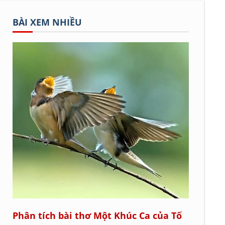
BÀI XEM NHIỀU
Phân tích bài thơ Một Khúc Ca của Tố