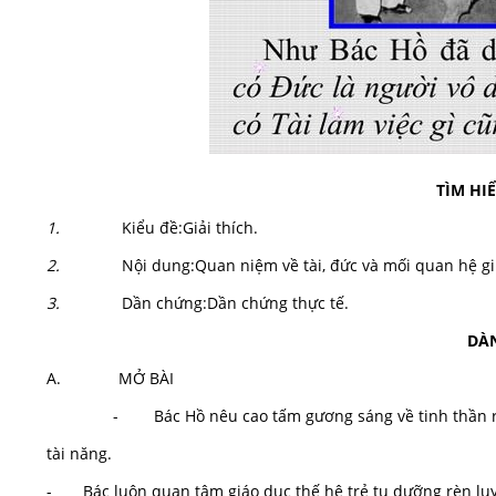
TÌM HIỂ
1.
Kiểu đề:Giải thích.
2.
Nội dung:Quan niệm về tài, đức và mối quan hệ giữ
3.
Dần chứng:Dần chứng thực tế.
DÀN
A. MỞ BÀI
- Bác Hồ nêu cao tấm gương sáng về tinh thần r
tài năng.
- Bác luôn quan tâm giáo dục thế hệ trẻ tu dưỡng rèn luyện