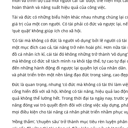
môn và trình độ của mỗi người cái ‘tài’ được thể hiện một c
hoàn thành và năng suất hiệu quả của công việc.
Tài và đức có những biểu hiện khác nhau nhưng chúng lại c
giá trị của một con người. Có tài phải có đức và ngược lại, 
‘què quặt’ không giúp ích cho xã hội.
‘Có tài mà không có đức là người vô dụng’ bởi lẽ người có t
một mục đích cao cả, tài năng trở nên hoài phí. Hơn nữa t
đồ cá nhân ích kỉ, cái tài đó không những trở thành ‘vô dụn
mà không có đức sẽ tách mình ra khỏi tập thể, tự cao tự đại 
đến những hành động đi ngược lại quyền lợi của nhân dân. T
và phát triển trên một nền tảng đạo đức trong sáng, cao đẹp
Đức là quan trọng, nhưng ‘có đức mà không có tài thì làm việc
cống hiến đối với xã hội, không có tài năng, hiệu quả lao độn
quả không thể lường hết. Trong thời đại ta ngày nay, trước y
năng đóng vai trò quyết định đôi với công việc xây dựng, phát
mọi điều kiện cho tài năng cá nhân phát triển nhằm phục v
‘Hồng thắm’, ‘chuyên sâu’ trở thành mục tiêu rèn luyện phân 