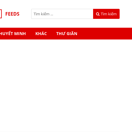
FEEDS
Tìm kiếm
HUYẾT MINH
KHÁC
THƯ GIÃN