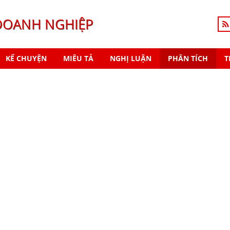
DOANH NGHIỆP
KỂ CHUYỆN
MIÊU TẢ
NGHỊ LUẬN
PHÂN TÍCH
T