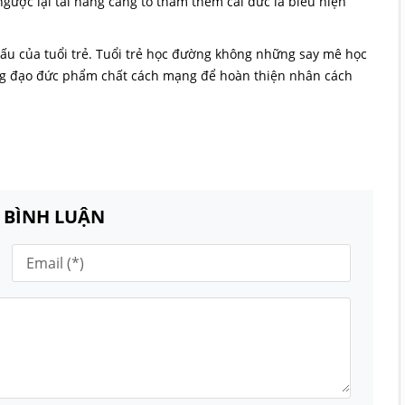
 ngược lại tài năng càng tô thắm thêm cái đức là biểu hiện
ấu của tuổi trẻ. Tuổi trẻ học đường không những say mê học
ng đạo đức phẩm chất cách mạng để hoàn thiện nhân cách
N BÌNH LUẬN