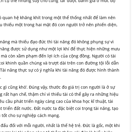
ách cụ thể nhưng suy cho cùng ‘tài’ được đánh giá ở mức độ
ó quan hệ khăng khít trong một thể thống nhất để làm nên
nếu thiếu một trong hai mặt đó con người trở nên phiến diện,
ài năng mà thiếu đạo đức thì tài năng đó không phụng sự vì
ài năng được sử dụng như một lợi khí để thực hiện những mưu
g’ mà còn xầm phạm đến lợi ích của cộng đồng. Người có tài
coi khinh quần chúng và trượt dài trên con đường tội lỗi dẫn
ài năng thực sự có ý nghĩa khi tài năng đó được hình thành
.
 gì cũng khó’. Đúng vậy, thước đo giá trị con người là ở sự
g rất hạn chế, thậm chí vì thiếu tài có thể gây ra những hiệu
êu cầu phát triển ngày càng cao của khoa học kĩ thuật, tài
 triển đất nước. Đất nước ta đặc biệt coi trọng tài năng, tạo
ụ tốt cho sự nghiệp cách mạng.
đấu đối với mỗi người, nhất là thế hệ trẻ. Đức là gốc, một khi