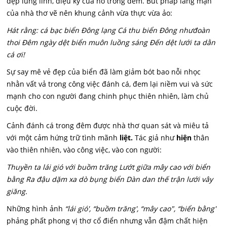
đẹp lung linh, diệu kỳ của nó trong đêm. Bút pháp lãng mạn
của nhà thơ vẽ nên khung cảnh vừa thực vừa ảo:
Hát rằng: cá bạc biển Đông lạng Cá thu biển Đông nhưđoàn
thoi Đêm ngày dệt biển muôn luồng sáng Đến dệt lưới ta dằn
cá ơi!
Sự say mê vẻ đẹp của biển đã làm giảm bót bao nỗi nhọc
nhằn vất vả trong công việc đánh cá, đem lại niềm vui và sức
mạnh cho con người đang chinh phục thiên nhiên, làm chủ
cuộc đời.
Cảnh đánh cá trong đêm được nhà thơ quan sát và miêu tả
với một cảm hứng trữ tình mãnh
liệt.
Tác giả như
hiện
thân
vào thiên nhiên, vào công việc, vào con người:
Thuyền ta lái gió với buồm trăng Lướt giữa mây cao với biển
bằng Ra đậu dặm xa dò bụng biển Dàn dan thế trận lưới vây
giăng.
Những hình ảnh
“lái gió',
“buồm trăng', “mây cao", “biển bằng'
phảng phất phong vị thơ cổ điển nhưng vẫn đậm chất hiện