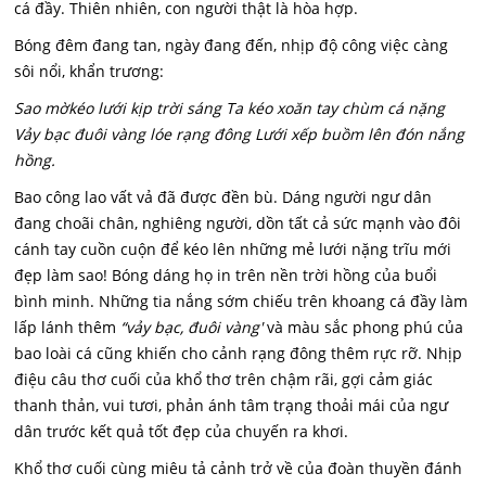
cá đầy. Thiên nhiên, con người thật là hòa hợp.
Bóng đêm đang tan, ngày đang đến, nhịp độ công việc càng
sôi nổi, khẩn trương:
Sao mờkéo lưới kịp trời sáng Ta kéo xoăn tay chùm cá nặng
Vảy bạc đuôi vàng lóe rạng đông Lưới xếp buồm lên đón nắng
hồng.
Bao công lao vất vả đã được đền bù. Dáng người ngư dân
đang choãi chân, nghiêng người, dồn tất cả sức mạnh vào đôi
cánh tay cuồn cuộn để kéo lên những mẻ lưới nặng trĩu mới
đẹp làm sao! Bóng dáng họ in trên nền trời hồng của buổi
bình minh. Những tia nắng sớm chiếu trên khoang cá đầy làm
lấp lánh thêm
“vảy bạc, đuôi vàng'
và màu sắc phong phú của
bao loài cá cũng khiến cho cảnh rạng đông thêm rực rỡ. Nhịp
điệu câu thơ cuối của khổ thơ trên chậm rãi, gợi cảm giác
thanh thản, vui tươi, phản ánh tâm trạng thoải mái của ngư
dân trước kết quả tốt đẹp của chuyến ra khơi.
Khổ thơ cuối cùng miêu tả cảnh trở về của đoàn thuyền đánh