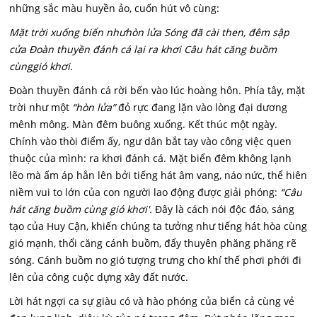
những sắc màu huyền ảo, cuốn hút vô cùng:
Mặt trời xuống biển nhưhòn lửa Sóng đã cài then, đêm sập
cửa Đoàn thuyền đánh cá lại ra khơi Câu hát căng buồm
cùnggió khơi.
Đoàn thuyền đánh cá rời bến vào lúc hoàng hôn. Phía tây, mặt
trời như một
“hòn lửa”
đỏ rực đang lặn vào lòng đại dương
mênh mông. Màn đêm buông xuống. Kết thúc một ngày.
Chính vào thòi điểm ấy, ngư dân bắt tay vào công việc quen
thuộc của mình: ra khơi đánh cá. Mặt biển đêm không lạnh
lẽo mà ấm áp hẳn lên bởi tiếng hát âm vang, náo nức, thể hiên
niềm vui to lớn của con người lao động được giải phóng:
“Câu
hát căng buồm cùng gió khơi'.
Đây là cách nói độc đáo, sáng
tạo của Huy Cận, khiến chúng ta tưởng như tiếng hát hòa cùng
gió mạnh, thổi căng cánh buồm, đẩy thuyên phăng phăng rẽ
sóng. Cánh buồm no gió tượng trưng cho khí thế phơi phới đi
lên của công cuộc dựng xây đất nước.
Lời hát ngợi ca sự giàu có và hào phóng của biển cả cùng vẻ