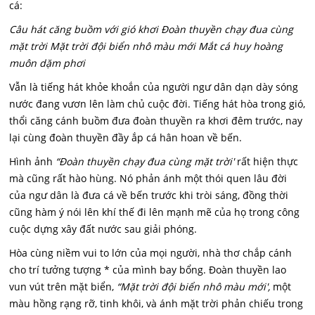
cá:
Câu hát căng buồm với gió khơi Đoàn thuyền chạy đua cùng
mặt trời Mặt trời đội biển nhô màu mới Mắt cá huy hoàng
muôn dặm phơi
Vẫn là tiếng hát khỏe khoắn của người ngư dân dạn dày sóng
nước đang vươn lên làm chủ cuộc đời. Tiếng hát hòa trong gió,
thổi căng cánh buồm đưa đoàn thuyền ra khơi đêm trước, nay
lại cùng đoàn thuyền đầy ắp cá hân hoan về bến.
Hình ảnh
“Đoàn thuyền chạy đua cùng mặt trời'
rất hiện thực
mà cũng rất hào hùng. Nó phản ánh một thói quen lâu đời
của ngư dân là đưa cá về bến trước khi tròi sáng, đồng thời
cũng hàm ý nói lên khí thế đi lên mạnh mẽ của họ trong công
cuộc dựng xây đất nước sau giải phóng.
Hòa cùng niềm vui to lớn của mọi người, nhà thơ chắp cánh
cho trí tưởng tượng * của mình bay bổng. Đoàn thuyền lao
vun vút trên mặt biển,
“Mặt trời đội biển nhô màu mới',
một
màu hồng rạng rỡ, tinh khôi, và ánh mặt trời phản chiếu trong