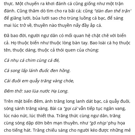
thực. Một chuyến ra khơi đánh cá cũng giống như một trận
đánh. Cũng thăm dò tìm cho ra bãi cá; cũng
“dàn đan thế trận'
để giăng lưới, bủa lưới sao cho trúng luồng cá bạc, để sáng
mai lúc trở về, thuyền nào thuyền nấy đầy ắp cá.
Đã bao đời, người ngư dân có mối quan hệ chặt chẽ với biển
cả. Họ thuộc biển như thuộc lòng bàn tay. Bao loài cá họ thuộc
tên, thuộc dáng, thuộc cả thói quen của chúng:
Cá nhụ cá chim cùng cá đé,
Cá song lấp lánh đuốc đen hồng.
Cái đuôi em quẫy trăng vàng chóe,
Đêm thở: sao lùa nước Hạ Long.
Trên mặt biển đêm, ánh trăng long lanh dát bạc, cá quẫy đuôi,
sóng sánh trăng vàng. Bài ca
“gọi cá'
vẫn tiếp tục ngân vang,
lúc náo nức, lúc thiết tha. Trăng thức cùng ngư dân, trăng
cùng sóng dập dờn bên mạn thuyền, như
“gõ nhịp'
phụ họa
cho tiếng hát. Trăng chiếu sáng cho người kéo được những mẻ