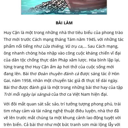
BÀI LÀM
Huy Cận là một trong những nhà thơ tiêu biểu của phong trào
Thơ mới trước Cách mạng tháng Tám năm 1945, với những tác
phẩm nổi tiếng như
Lửa thiêng, Vũ trụ ca,...
Sau Cách mạng,
ông nhanh chóng hòa nhập vào công cuộc kháng chiến vĩ đại
của dân tộc chống thực dân Pháp xâm lược. Hòa bình lập lại,
từng trang thơ Huy Cận ấm áp hơi thở của cuộc sống mới
đang lên. Bài thơ
Đoàn thuyền đánh cá
được sáng tác ở Hòn
Gai, năm 1958, nhân một chuyến tác giả đi thực tế dài ngày.
Bài thơ được đánh giá là một trong những bài thơ hay của tập
Trời mỗi ngày lại sáng
và
của thơ ca Việt Nam hiện đại.
Với đôi mắt quan sát sắc sảo, trí tưởng tượng phong phú, trái
tim nhạy cảm và tài năng nghệ thuật điêu luyện, nhà thơ đã
vẽ lên trước mắt chúng ta một khung cảnh lao động tuyệt vời
trên biển. Cả bài thơ như một bức tranh sơn mài lộng lẫy với