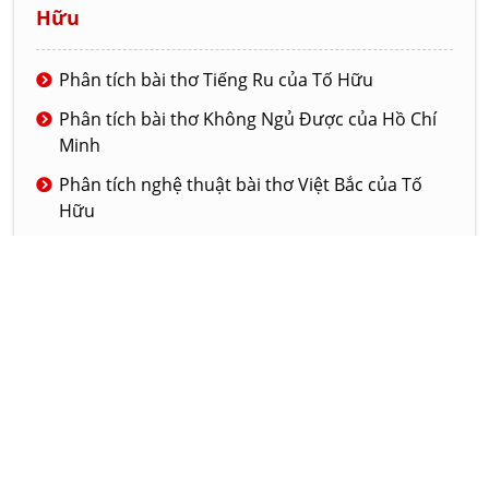
Hữu
Phân tích bài thơ Tiếng Ru của Tố Hữu
Phân tích bài thơ Không Ngủ Được của Hồ Chí
Minh
Phân tích nghệ thuật bài thơ Việt Bắc của Tố
Hữu
Phân tích bài thơ Tiếng chuổi tre của nhà thơ
Tố Hữu
Phân tích nghệ thuật của truyện ngắn Đồng
hào có ma
© 2020 - LAMVAN.NET
GIỚI THIỆU
DỊCH VỤ