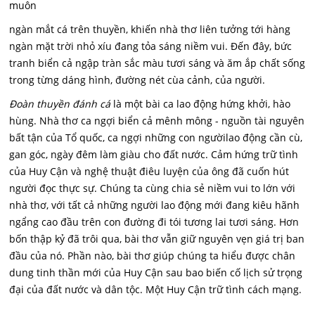
muôn
ngàn mắt cá trên thuyền, khiến nhà thơ liên tưởng tới hàng
ngàn mặt trời nhỏ xíu đang tỏa sáng niềm vui. Đến đây, bức
tranh biển cả ngập tràn sắc màu tươi sáng và ăm ắp chất sống
trong từng dáng hình, đường nét cùa cảnh, của người.
Đoàn thuyền đánh cá
là một bài ca lao động hứng khởi, hào
hùng. Nhà thơ ca ngợi biển cả mênh mông - nguồn tài nguyên
bất tận của Tổ quốc, ca ngợi những con ngườilao động cần cù,
gan góc, ngày đêm làm giàu cho đất nước. Cảm hứng trữ tình
của Huy Cận và nghệ thuật điêu luyện của ông đã cuốn hút
người đọc thực sự. Chúng ta cùng chia sẻ niềm vui to lớn với
nhà thơ, với tất cả những người lao động mới đang kiêu hãnh
ngẩng cao đầu trên con đường đi tói tương lai tươi sáng. Hơn
bốn thập kỷ đã trôi qua, bài thơ vẫn giữ nguyên vẹn giá trị ban
đầu của nó. Phần nào, bài thơ giúp chúng ta hiểu được chân
dung tinh thần mới của Huy Cận sau bao biến cố lịch sử trọng
đại của đất nước và dân tộc. Một Huy Cận trữ tình cách mạng.