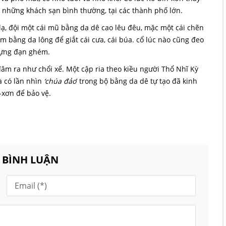
 những khách sạn bình thường, tại các thành phố lớn.
 lạ, đội một cái mũ bằng da dê cao lêu đêu, mặc một cái chẽn
m bằng da lông để giắt cái cưa, cái búa. cổ lúc nào cũng đeo
 đựng đạn ghém.
âm ra như chổi xể. Một cập ria theo kiều người Thổ Nhĩ Kỳ
à có lần nhìn
‘chúa đảo
’ trong bộ bằng da dê tự tạo đã kinh
-xơn để bảo vệ.
N BÌNH LUẬN