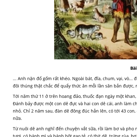
Bài
... Anh nặn đổ gốm rất khéo. Ngoài bát, đĩa, chum, vại, vò.
đôi thúng thật chắc để quẩy thức ân mỗi lần săn bắn được,
Tới năm thứ 11 ở trên hoang đảo, thuốc đạn ngày một khan,
Đánh bảy được một con dê đực và hai con dê cái, anh làm c
nhỏ. Chỉ 2 năm sau, đàn dê đông đúc hẳn lên, có tới 43 con
nữa.
Từ nuôi dê anh nghĩ đến chuyện vắt sữa, rồi làm bơ và pho 
tươi, có bánh mì và bánh bột gạo tẻ, có thịt dê, trứng rùa, b