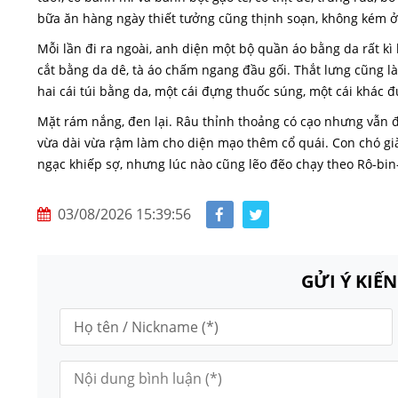
bữa ăn hàng ngày thiết tưởng cũng thịnh soạn, không kém ở
Mỗi lần đi ra ngoài, anh diện một bộ quần áo bằng da rất kì
cắt bằng da dê, tà áo chấm ngang đầu gối. Thắt lưng cũng là
hai cái túi bằng da, một cái đựng thuốc súng, một cái khác
Mặt rám nắng, đen lại. Râu thỉnh thoảng có cạo nhưng vẫn đ
vừa dài vừa rậm làm cho diện mạo thêm cổ quái. Con chó gi
ngạc khiếp sợ, nhưng lúc nào cũng lẽo đẽo chạy theo Rô-bin
03/08/2026 15:39:56
GỬI Ý KIẾ