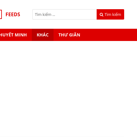
FEEDS
Tìm kiếm
HUYẾT MINH
KHÁC
THƯ GIÃN