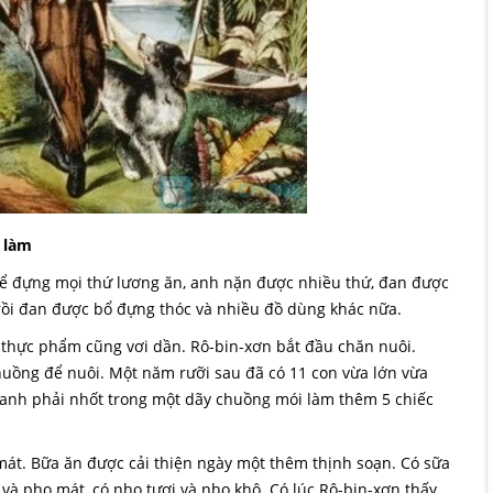
 làm
.. để đựng mọi thứ lương ăn, anh nặn được nhiều thứ, đan được
 rồi đan được bổ đựng thóc và nhiều đồ dùng khác nữa.
 thực phẩm cũng vơi dần. Rô-bin-xơn bắt đầu chăn nuôi.
huồng để nuôi. Một năm rưỡi sau đã có 11 con vừa lớn vừa
, anh phải nhốt trong một dãy chuồng mói làm thêm 5 chiếc
mát. Bữa ăn được cải thiện ngày một thêm thịnh soạn. Có sữa
ơ và pho mát, có nho tươi và nho khô. Có lúc Rô-bin-xơn thấy