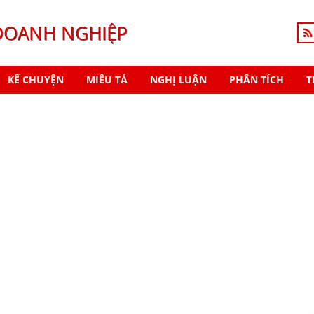
DOANH NGHIỆP
KỂ CHUYỆN
MIÊU TẢ
NGHỊ LUẬN
PHÂN TÍCH
T