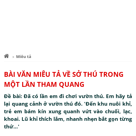
Miêu tả
BÀI VĂN MIÊU TẢ VỀ SỞ THÚ TRONG
MỘT LẦN THAM QUANG
Đề bài: Đã có lần em đi chơi vườn thú. Em hãy tả
lại quang cảnh ở vườn thú đó. 'Đến khu nuôi khỉ,
trẻ em bám kín xung quanh vứt vào chuối, lạc,
khoai. Lũ khỉ thích lắm, nhanh nhẹn bắt gọn từng
thứ...'