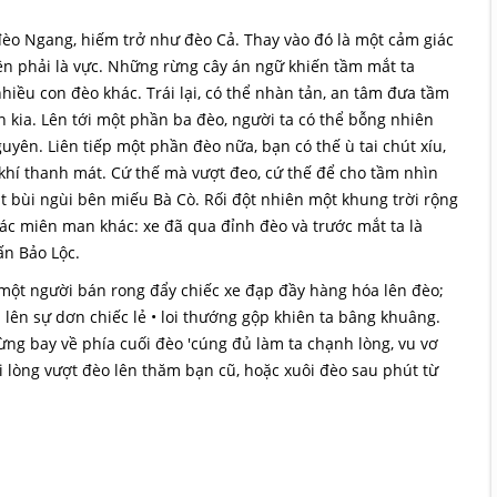
èo Ngang, hiếm trở như đèo Cả. Thay vào đó là một cảm giác
bên phải là vực. Những rừng cây án ngữ khiến tầm mắt ta
iều con đèo khác. Trái lại, có thể nhàn tản, an tâm đưa tầm
kia. Lên tới một phần ba đèo, người ta có thể bỗng nhiên
yên. Liên tiếp một phần đèo nữa, bạn có thế ù tai chút xíu,
khí thanh mát. Cứ thế mà vượt đeo, cứ thế để cho tầm nhìn
bùi ngùi bên miếu Bà Cò. Rối đột nhiên một khung trời rộng
iác miên man khác: xe đã qua đỉnh đèo và trước mắt ta là
ấn Bảo Lộc.
 một người bán rong đẩy chiếc xe đạp đầy hàng hóa lên đèo;
lên sự dơn chiếc lẻ • loi thướng gộp khiên ta bâng khuâng.
g bay về phía cuối đèo 'cúng đủ làm ta chạnh lòng, vu vơ
i lòng vượt đèo lên thăm bạn cũ, hoặc xuôi đèo sau phút từ