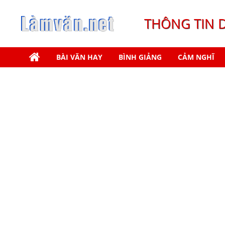
THÔNG TIN 
BÀI VĂN HAY
BÌNH GIẢNG
CẢM NGHĨ