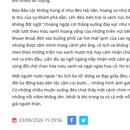
em nhiều ấn tượng.
Đèo Bảo Lộc không hùng vĩ như đèo Hải Vân, hoang sơ như đ
kì thú của sự khám phá dần. Lên đèo, bên trái là vách núi, 
không đột ngột “choáng ngợp rơi thẳng xuống đáy vực như nh
mắt lướt theo màu xanh hoang vắng của những triền núi bên 
khoan khoái đón vào buồng phổi cái hơi mát lạnh của cao ngu
nhưng được tắm mình trong cảnh yên ắng, cô tịch và không 
men theo những triền núi xanh mượt mà, hay cám nhặn chút 
mở ra trên đầu. Liền đó, lại ngỡ ngàng tiếp nhận một cảm g
vùng đồi chè chan hòa màu xanh và ngạt ngào hoa cỏ: thị tr
Một người nước ngoài “du lịch ba lô” dừng xe đạp giữa đèo;
đôi ba đồng bào dân tộc cắm cúi bước... những hình ảnh gợi 
Có những chiều muộn xuống đèo chọt thấy một cánh chim rừn
những nỗi niềm không tên. Nhất là khi trong ta có cả một nỗ
giã người thân.
03/08/2026 15:39:56