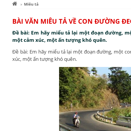
Miêu tả
BÀI VĂN MIÊU TẢ VỀ CON ĐƯỜNG ĐE
Đề bài: Em hãy miểu tả lại một đoạn đường, mộ
một cảm xúc, một ấn tượng khó quên.
Đề bài: Em hãy miểu tả lại một đoạn đường, một co
xúc, một ấn tượng khó quên.