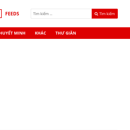
FEEDS
Tìm kiếm
HUYẾT MINH
KHÁC
THƯ GIÃN