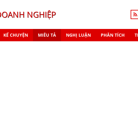
DOANH NGHIỆP
KỂ CHUYỆN
MIÊU TẢ
NGHỊ LUẬN
PHÂN TÍCH
T