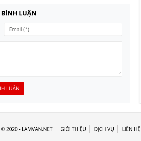
N BÌNH LUẬN
NH LUẬN
© 2020 - LAMVAN.NET
GIỚI THIỆU
DỊCH VỤ
LIÊN HỆ