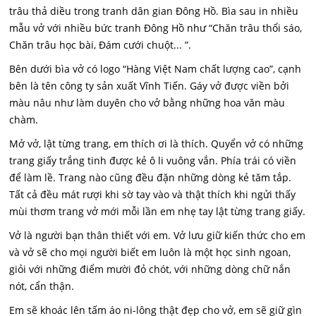
trâu thả diều trong tranh dân gian Đông Hồ. Bìa sau in nhiều
mẫu vở với nhiều bức tranh Đông Hồ như “Chăn trâu thổi sáo,
Chăn trâu học bài, Đám cưới chuột... ”.
Bên dưới bìa vở có logo “Hàng Việt Nam chất lượng cao”, cạnh
bên là tên công ty sản xuất Vĩnh Tiến. Gáy vở được viền bởi
màu nâu như làm duyên cho vở bằng những hoa văn màu
chàm.
Mở vở, lật từng trang, em thích ơi là thích. Quyển vở có những
trang giấy trắng tinh được kẻ ô li vuông vắn. Phía trái có viền
để làm lề. Trang nào cũng đều đặn những dòng kẻ tăm tắp.
Tất cả đều mát rượi khi sờ tay vào và thật thích khi ngửi thấy
mùi thơm trang vở mới mỗi lần em nhẹ tay lật từng trang giấy.
Vở là người bạn thân thiết với em. Vở lưu giữ kiến thức cho em
và vở sẽ cho mọi người biết em luôn là một học sinh ngoan,
giỏi với những điểm mười đỏ chót, với những dòng chữ nắn
nót, cẩn thận.
Em sẽ khoác lên tấm áo ni-lông thật đẹp cho vở, em sẽ giữ gìn