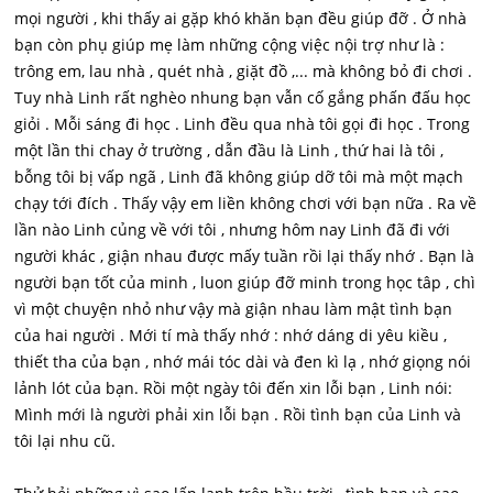
mọi người , khi thấy ai gặp khó khăn bạn đều giúp đỡ . Ở nhà
bạn còn phụ giúp mẹ làm những cộng việc nội trợ như là :
trông em, lau nhà , quét nhà , giặt đồ ,... mà không bỏ đi chơi .
Tuy nhà Linh rất nghèo nhung bạn vẫn cố gắng phấn đấu học
giỏi . Mỗi sáng đi học . Linh đều qua nhà tôi gọi đi học . Trong
một lần thi chay ở trường , dẫn đầu là Linh , thứ hai là tôi ,
bỗng tôi bị vấp ngã , Linh đã không giúp dỡ tôi mà một mạch
chạy tới đích . Thấy vậy em liền không chơi với bạn nữa . Ra về
lần nào Linh củng về với tôi , nhưng hôm nay Linh đã đi với
người khác , giận nhau được mấy tuần rồi lại thấy nhớ . Bạn là
người bạn tốt của minh , luon giúp đỡ minh trong học tâp , chì
vì một chuyện nhỏ như vậy mà giận nhau làm mật tình bạn
của hai người . Mới tí mà thấy nhớ : nhớ dáng di yêu kiều ,
thiết tha của bạn , nhớ mái tóc dài và đen kì lạ , nhớ giọng nói
lảnh lót của bạn. Rồi một ngày tôi đến xin lỗi bạn , Linh nói:
Mình mới là người phải xin lỗi bạn . Rồi tình bạn của Linh và
tôi lại nhu cũ.