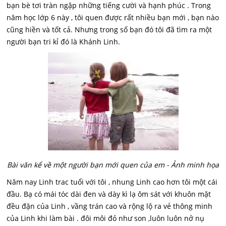
bạn bè tơi tràn ngập những tiếng cười và hạnh phúc . Trong
năm học lớp 6 này , tôi quen được rất nhiều bạn mới , bạn nào
cũng hiền và tốt cả. Nhưng trong số bạn đó tôi đã tìm ra một
người bạn tri kỉ đó là Khánh Linh.
Bài văn kể về một người bạn mới quen của em - Ảnh minh họa
Năm nay Linh trac tuổi với tôi , nhung Linh cao hơn tôi một cái
đầu. Bạ có mái tóc dài đen và dày kì lạ ôm sát với khuôn mặt
đều đặn của Linh , vầng trán cao và rộng lộ ra vẻ thông minh
của Linh khi làm bài . đôi môi đỏ như son ,luôn luôn nở nụ