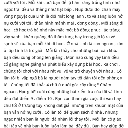
cười với tôi . Mỗi khi cười bạn để lộ hàm răng trắng tinh như
ngọc trai đều và thẳng như hạt bắp . Núp dưới đôi chân mày
vòng nguyệt cua Linh là đôi mắt long lanh , to và sáng luôn nở
nụ cười với tôi . thân hình mảnh mai , dong dỏng . Mỗi sáng di
học , cô hoc trò bé nhỏ này mặc một bộ đồng phục , áo trắng
váy xanh , khăn quàng đỏ thắm tung bay trong gió lộ ra vẻ
sạnh sẽ của bạn mỗi khi di học . Ở nhà Linh là con ngoan , còn
ở lớp Linh là trò giỏi . Mỗi lần thầy cho những bài toán khó,
bạn đều xung phong lên giảng . Môn nào cũng vậy Linh đều
cố gắng nghe giảng và phát biểu xây dựng bài học . Ra chơi ,
chúng tôi chơi với nhau rất vui vẻ và trò chuyện với nhau . Có
lần tôi bị vấp ngã bà là người nắm tay tôi dẫn tôi dến phòng y
tế . Chúng tôi đã khắc 4 chữ ở dưới gốc cây rằng " Chăm
ngoan , Học giỏi" cuối cùng những bài kiểm tra của tôi và Linh
đều đạt điểm 9 . điểm 10 . Bạn còn tham gia cuộc thi van hay
chữ tốt ở trường tuy không đạt giải nhưng trên khuôn mặt của
bạn vẫn nở nụ cười . Có lần tôi để quên sách ở nhà , nhưng
ngạc nhiên bạn là người đã nhận lỗi thay tôi . Mỗi lần cô giáo
bài tập về nhà bạn luôn luôn làm bài đầy đủ . Bạn hay giúp đỡ