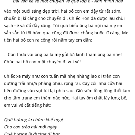
Bài văn kể về một chuyến về quê lớp 6 - Ảnh minh họa
Vào một buổi sáng đẹp trời, hai bố con em dậy từ rất sớm,
chuẩn bị kĩ càng cho chuyến đi. Chiếc Hon da được lau chùi
sạch sẽ và đổ đầy xăng. Túi quà biếu ông bà nội mà mẹ em
sắp sẵn từ tối hôm qua cũng đã được chằng buộc kĩ càng. Mẹ
tiễn hai bố con ra cổng rồi nắm tay em dặn:
- Con thưa với ông bà là mẹ gửi lời kính thăm ông bà nhé!
Chúc hai bố con một chuyến đi vui vẻ!
Chiếc xe máy như con tuấn mã nhẹ nhàng lao đi trên con
đường trải nhựa phẳng phiu, rộng rãi. Cây cối, nhà cửa hai
bên đường vùn vụt lùi lại phía sau. Gió sớm lồng lộng thổi làm
cho tâm trạng em thêm náo nức. Hai tay ôm chặt lấy lưng bố,
em vui vẻ cất tiếng hát:
Quê hương là chùm khế ngọt
Cho con trèo hái mỗi ngày
Quê hương là đường đi học