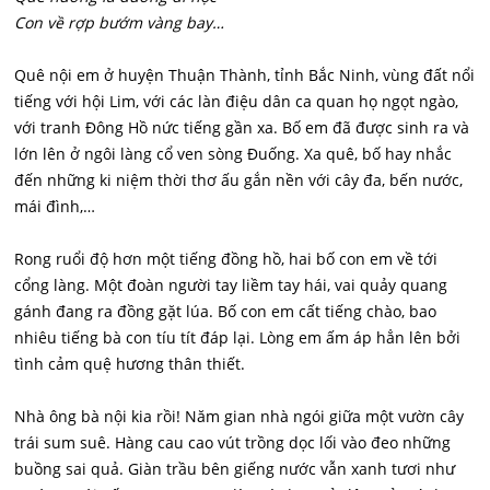
Con về rợp bướm vàng bay…
Quê nội em ở huyện Thuận Thành, tỉnh Bắc Ninh, vùng đất nổi
tiếng với hội Lim, với các làn điệu dân ca quan họ ngọt ngào,
với tranh Đông Hồ nức tiếng gần xa. Bố em đã được sinh ra và
lớn lên ở ngôi làng cổ ven sòng Đuống. Xa quê, bố hay nhắc
đến những ki niệm thời thơ ấu gắn nền với cây đa, bến nước,
mái đình,…
Rong ruổi độ hơn một tiếng đồng hồ, hai bố con em về tới
cổng làng. Một đoàn người tay liềm tay hái, vai quảy quang
gánh đang ra đồng gặt lúa. Bố con em cất tiếng chào, bao
nhiêu tiếng bà con tíu tít đáp lại. Lòng em ấm áp hẳn lên bởi
tình cảm quệ hương thân thiết.
Nhà ông bà nội kia rồi! Năm gian nhà ngói giữa một vườn cây
trái sum suê. Hàng cau cao vút trồng dọc lối vào đeo những
buồng sai quả. Giàn trầu bên giếng nước vẫn xanh tươi như