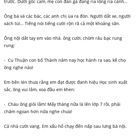
trước. Dưới gốc cam, mẹ con đàn gà đang rỉa lông rỉa cánh…
Ông bà và các bác, các anh chị ùa ra đón. Người dắt xe, người
xách túi… Tiếng nói tiếng cười rộn rã cả một khoảng sân.
Ông nội dắt tay em vào nhà. ông cười, chòm râu bạc rung
rung:
- Cu Thuận con bố Thành năm nay học hành ra sao, kể cho
ông nghe nào!
Em bẽn lén thưa rằng em đạt được đanh hiệu Học sinh xuất
sắc, ông vui lắm, xoa đầu em khen:
- Cháu ông giỏi lắm! Mấy tháng nữa là lên lớp 7 rồi, phải
chăm ngoan hơn nữa nghe chưa!
Cả nhà cười vang. Em xấu hổ chạy đến nấp sau lưng bà nội.