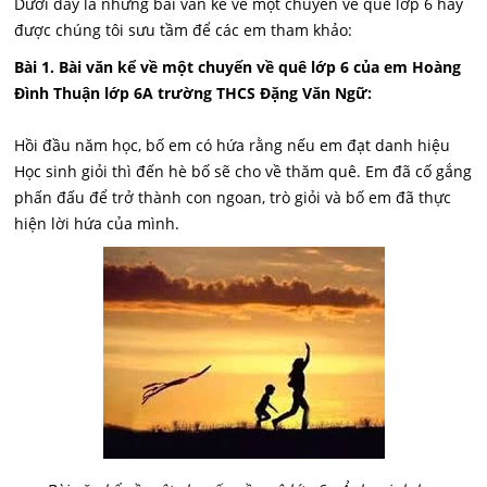
Dưới đây là những bài văn kể về một chuyến về quê lớp 6 hay
được chúng tôi sưu tầm để các em tham khảo:
Bài 1. Bài văn kể về một chuyến về quê lớp 6 của em Hoàng
Đình Thuận lớp 6A trường THCS Đặng Văn Ngữ:
Hồi đầu năm học, bố em có hứa rằng nếu em đạt danh hiệu
Học sinh giỏi thì đến hè bố sẽ cho về thăm quê. Em đã cố gắng
phấn đấu để trở thành con ngoan, trò giỏi và bố em đã thực
hiện lời hứa của mình.