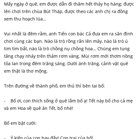
Mấy ngày ở quê, em được dẫn đi thăm hết thảy họ hàng; được
lên chơi trên chùa Bút Tháp, được theo các anh chị ra đồng
xem thu hoạch lúa…
Vui nhất là đêm rằm, anh Tiến con bác Cả đưa em ra sân đình
chơi cùng các bạn. Nào là trò rồng rắn lên mây, nào là trò ú
tim tìm bắt, nào là trò chồng nụ chồng hoa… Chúng em tung
tăng chạy nhảy trên thảm rơm vàng. Mùi rơm mới thơm nồng
tỏa lan trong đêm trăng sáng. Dưới ánh trăng, cảnh vật quê
em thật là thơ mộng.
Trên đường về thành phố, em thủ thỉ bên tai bố:
- Bố ơi, con thích sống ở quê lắm bố ạ! Tết này bố cho cả mẹ
và em Hoa về quê ăn Tết, bố nhé!
Bố em bật cười:
- Ý kiến của con hay đấy! Con trai của bố!