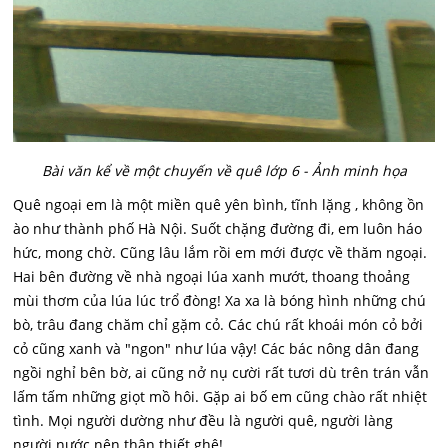
Bài văn kể về một chuyến về quê lớp 6 - Ảnh minh họa
Quê ngoại em là một miền quê yên bình, tĩnh lặng , không ồn
ào như thành phố Hà Nội. Suốt chặng đường đi, em luôn háo
hức, mong chờ. Cũng lâu lắm rồi em mới được về thăm ngoại.
Hai bên đường về nhà ngoại lúa xanh mướt, thoang thoảng
mùi thơm của lúa lúc trổ đòng! Xa xa là bóng hình những chú
bò, trâu đang chăm chỉ gặm cỏ. Các chú rất khoái món cỏ bởi
cỏ cũng xanh và "ngon" như lúa vậy! Các bác nông dân đang
ngồi nghỉ bên bờ, ai cũng nở nụ cười rất tươi dù trên trán vẫn
lấm tấm những giọt mồ hôi. Gặp ai bố em cũng chào rất nhiệt
tình. Mọi người dường như đều là người quê, người làng
người nước nên thân thiết ghê!