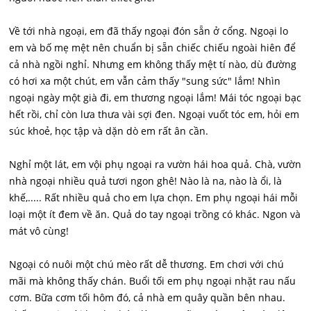
Về tới nhà ngoại, em đã thấy ngoại đón sẵn ở cổng. Ngoại lo
em và bố mẹ mệt nên chuẩn bị sẵn chiếc chiếu ngoài hiên để
cả nhà ngồi nghỉ. Nhưng em không thấy mệt tí nào, dù đường
có hơi xa một chút, em vẫn cảm thấy "sung sức" lắm! Nhìn
ngoại ngày một già đi, em thương ngoại lắm! Mái tóc ngoại bạc
hết rồi, chỉ còn lưa thưa vài sợi đen. Ngoại vuốt tóc em, hỏi em
súc khoẻ, học tập và dặn dò em rất ân cần.
Nghỉ một lát, em vội phụ ngoại ra vườn hái hoa quả. Chà, vườn
nhà ngoại nhiều quả tươi ngon ghê! Nào là na, nào là ổi, là
khế,..... Rất nhiều quả cho em lựa chọn. Em phụ ngoại hái mỗi
loại một ít đem về ăn. Quả do tay ngoại trồng có khác. Ngon và
mát vô cùng!
Ngoại có nuôi một chú mèo rất dễ thương. Em chơi với chú
mãi mà không thấy chán. Buổi tối em phụ ngoại nhặt rau nấu
cơm. Bữa cơm tối hôm đó, cả nhà em quây quần bên nhau.