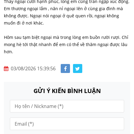
Thấy ngoại cười hạnh phúc, lòng em cũng tràn ngập xúc động.
Em thương ngoại lắm , năn nỉ ngoại lên ở cùng gia đình mà
không được. Ngoại nói ngoại ở quê quen rồi, ngoại không
muốn đi ở nơi khác.
Hôm sau tạm biệt ngoại mà trong lòng em buồn rười rượi. Chỉ
mong hè tới thật nhanh để em có thể về thăm ngoại được lâu
hơn.
03/08/2026 15:39:56
GỬI Ý KIẾN BÌNH LUẬN